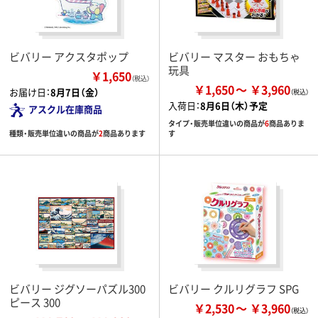
ビバリー アクスタポップ
ビバリー マスター おもちゃ
玩具
￥1,650
（税込）
￥1,650
￥3,960
お届け日：
8月7日（金）
入荷日：
8月6日（木）予定
アスクル在庫商品
タイプ・販売単位違いの商品が
6
商品ありま
種類・販売単位違いの商品が
2
商品あります
す
ビバリー ジグソーパズル300
ビバリー クルリグラフ SPG
ピース 300
￥2,530
￥3,960