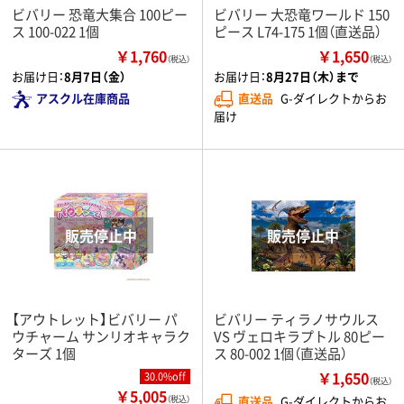
ビバリー 恐竜大集合 100ピー
ビバリー 大恐竜ワールド 150
ス 100-022 1個
ピース L74-175 1個（直送品）
￥1,760
￥1,650
（税込）
（税込）
お届け日：
8月7日（金）
お届け日：
8月27日（木）まで
アスクル在庫商品
直送品
G-ダイレクトからお
届け
【アウトレット】ビバリー パ
ビバリー ティラノサウルス
ウチャーム サンリオキャラク
VS ヴェロキラプトル 80ピー
ターズ 1個
ス 80-002 1個（直送品）
￥1,650
30.0%off
（税込）
￥5,005
直送品
G-ダイレクトからお
（税込）