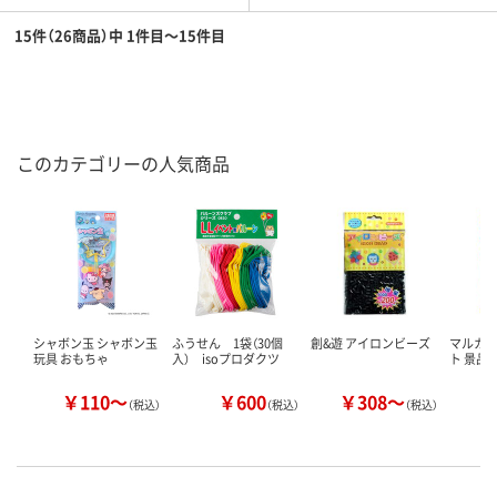
15件（26商品）中 1件目～15件目
このカテゴリーの人気商品
シャボン玉 シャボン玉
ふうせん 1袋（30個
創&遊 アイロンビーズ
マルカ 
玩具 おもちゃ
入） isoプロダクツ
ト 景品
￥110～
￥600
￥308～
￥
（税込）
（税込）
（税込）