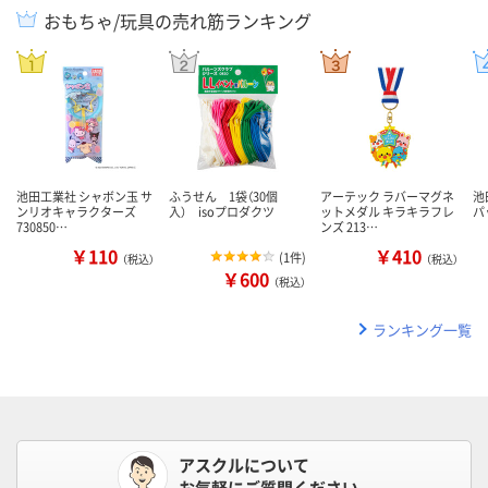
おもちゃ/玩具の売れ筋ランキング
池田工業社 シャボン玉 サ
ふうせん 1袋（30個
アーテック ラバーマグネ
池
ンリオキャラクターズ
入） isoプロダクツ
ットメダル キラキラフレ
パ
730850…
ンズ 213…
￥110
￥410
(
1件
)
（税込）
（税込）
￥600
（税込）
ランキング一覧
アスクルについて
お気軽にご質問ください。