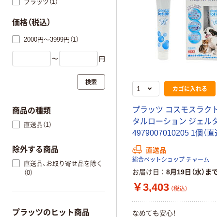
プラッツ（1）
価格（税込）
2000円～3999円（1）
〜
円
検索
カゴに入れる
プラッツ コスモスラクト
商品の種類
タルローション ジェル
直送品（1）
4979007010205 1個（
除外する商品
直送品
総合ペットショップ チャーム
直送品、お取り寄せ品を除く
お届け日
8月19日（水）ま
（0）
￥3,403
（税込）
プラッツのヒット商品
なめても安心！