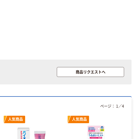
プラッツ マット
プラッツ GiGwi
レス「ゼロソア
ギグウィ スッパ
アコーネ」 清拭
プッパ ウーリー
タイプ
￥66,640~
￥1,705~
（税込）
（税込）
【介護ベッド】
プラッツ 昇降式
【設置込】アーデ
ベッドサイドテ
商品リクエストへ
ル 3Mベーシッ
ーブル
ク 標準リモコン
￥403,580~
￥39,340~
一括ロック 木製
（税込）
（税込）
プラッツ
ページ：
1
／
4
【介護ベッド用】
キャタピー 犬用
ヨカロ・ミオレ
おもちゃ ぬいぐ
ット3用キャス
るみ プラッツ
人気商品
人気商品
ター（4個組）
￥23,240
￥1,690~
プラッツ
（税込）
（税込）
PC03-8CK 1セ