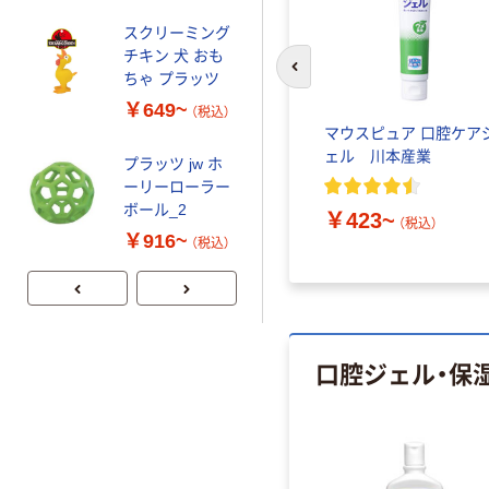
ローラーボール
スクリーミング
オレンジ
￥594
チキン 犬 おも
（税込）
4979007714585
前のスライドへ
ちゃ プラッツ
1個（直送品）
カゴへ
￥649~
（税込）
パータ
【口腔ケアジェル】 口腔保
マウスピュア 口腔ケア
湿剤 口腔ケア用ジェル お
ェル 川本産業
プラッツ jw ホ
プラッツ jw ホ
口を洗うジェル（80g）
ーリーローラー
ーリーローラー
OG80 5本 日本歯科薬品
ボール_1
(
1
)
ボール_2
￥423~
（税込）
￥2,717~
￥916~
￥6,402
（税込）
（税込）
（税込）
口腔ジェル・保