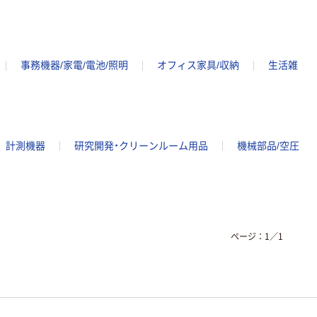
事務機器/家電/電池/照明
オフィス家具/収納
生活雑
計測機器
研究開発・クリーンルーム用品
機械部品/空圧
ページ：
1
／
1