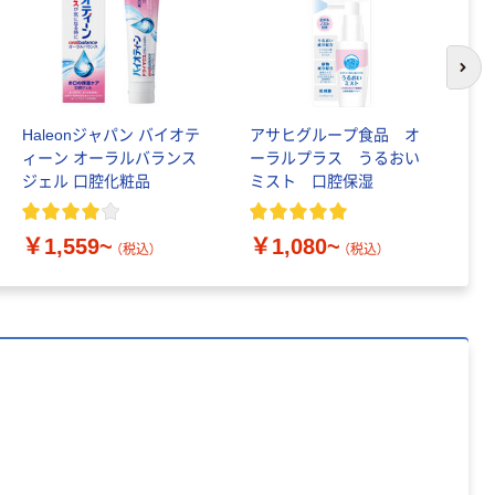
ット（4個入）（直
カゴへ
スクリーミング
送品）
チキン 犬 おも
次の
ちゃ プラッツ
￥649~
（税込）
Haleonジャパン バイオテ
アサヒグループ食品 オ
ピ
ィーン オーラルバランス
ーラルプラス うるおい
ル
プラッツ jw ホ
ジェル 口腔化粧品
ミスト 口腔保湿
ーリーローラー
￥
ボール_2
￥916~
￥1,559~
￥1,080~
（税込）
（税込）
（税込）