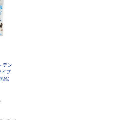
 デン
タイプ
直送品）
で