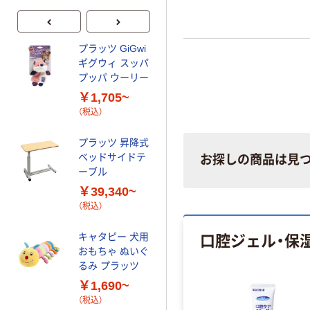
プラッツ GiGwi
プラッツ アトミ
ギグウィ スッパ
ックボール
プッパ ウーリー
￥935~
（税込）
￥1,705~
（税込）
プラッツ jw ベ
イビーホーリー
プラッツ 昇降式
ローラーボール
ベッドサイドテ
お探しの商品は見
￥930~
（税込）
ーブル
￥39,340~
プラッツ【介護
（税込）
ベッド用】ロン
グサイドレール
口腔ジェル・保
キャタピー 犬用
￥12,850~
おもちゃ ぬいぐ
（税込）
るみ プラッツ
￥1,690~
プラッツ jw ベ
（税込）
イビーホーリー