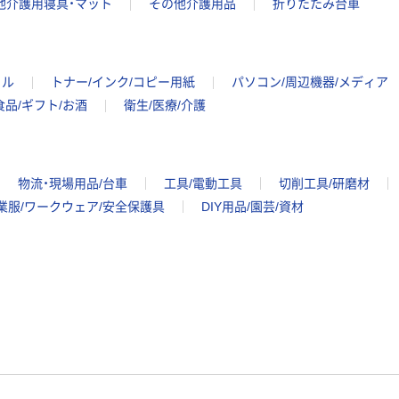
他介護用寝具・マット
その他介護用品
折りたたみ台車
イル
トナー/インク/コピー用紙
パソコン/周辺機器/メディア
食品/ギフト/お酒
衛生/医療/介護
物流・現場用品/台車
工具/電動工具
切削工具/研磨材
業服/ワークウェア/安全保護具
DIY用品/園芸/資材