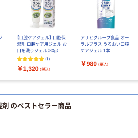
プラッツ jw エ
【介護ベッド】
バータフボーン
【設置込】P300シ
チキン
リーズ 3Mベー
￥412~
（税込）
シック 一括ロッ
￥370,260~
ク
（税込）
ジ
【口腔ケアジェル】 口腔保
アサヒグループ食品 オー
プラッツ バラエ
湿剤 口腔ケア用ジェル お
ラルプラス うるおい口腔
ティ パピーボー
プラッツ サイド
口を洗うジェル（80g）
ケアジェル 1本
ル
レール用安全カ
OG80 1本 日本歯科薬品
(
1
)
￥1,829~
バー クッション
￥980
（税込）
￥1,320
（税込）
タイプ
（税込）
￥17,270~
（税込）
湿剤 のベストセラー商品