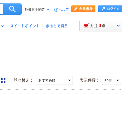
ヘルプ
各種お手続き
0
スイートポイント
あとで買う
カゴ
点
並べ替え：
表示件数：