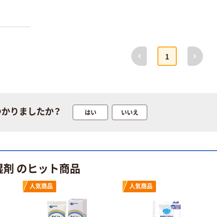
プラッツ サーカ
プラッツ SPB
スボール
シングルダイナ
前へ
次へ
ー
1
￥1,570~
￥1,280~
（税込）
（税込）
プラッツ ビター
アップル スプレ
プラッツ サイド
ー
レール
つかりましたか？
はい
いいえ
￥3,861~
￥12,850~
（税込）
（税込）
【介護ベッド】レ
アウトレット
湿剤 のヒット商品
イスト 3M 4輪
ナイトアイズ
ロック（8cm径）
NITE IZE 犬用
スクエア
人気商品
人気商品
￥315,520~
スポットリット
（税込）
LED点滅ライト
￥715~
（税込）
プラッツ