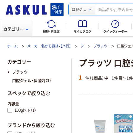
...
口腔ジ
カテゴリー
履歴・再注文
マイカタログ
クイックオーダー
ホーム
メーカー名から探す-【ハ行】
フ
プラッツ
口腔ジェ
プラッツ 口腔
カテゴリー
プラッツ
1
件（1商品）中
1件目〜1
口腔ジェル・保湿剤（1）
スペックで絞り込む
内容量
100g以下（1）
ブランドから絞り込む