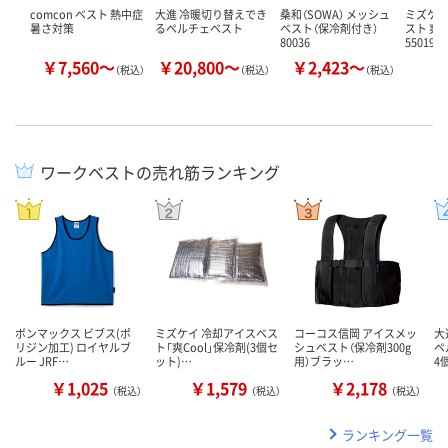
comcon ベスト 熱中症
大進 冷暖切り替えでき
桑和（SOWA） メッシュ
ミズケイ
暑さ対策
るペルチェベスト
ベスト（保冷剤付き）
スト 爽co
80036
550190
￥7,560～
￥20,800～
￥2,423～
￥
（税込）
（税込）
（税込）
ワークベストの売れ筋ランキング
ボンマックス ビブス(ポ
ミズケイ 冷却アイスベス
コーコス信岡 アイスメッ
大
リジン加工) ロイヤルブ
ト「爽Cool」保冷剤(3個セ
シュベスト（保冷剤300g
ペ
ルー JRF…
ット)…
用）ブラッ…
4
￥1,025
￥1,579
￥2,178
（税込）
（税込）
（税込）
ランキング一覧