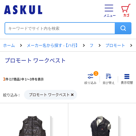
カゴ
メニュー
ホーム
メーカー名から探す - 【ハ行】
フ
プロモート
プロモート ワークベスト
1
3
件（17商品）中 1～3件を表示
表示切替
絞り込み
並び替え
プロモート ワークベスト
絞り込み