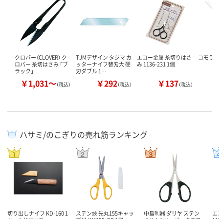
クロバー（CLOVER） ク
TJMデザイン タジマ カ
エコー金属 糸切りはさ
コモライ
ロバー 糸切はさみ 「ブ
ッターナイフ替刃大 硬
み 1136-231 1個
ラック」
刃ダブル 1…
￥1,031～
￥292
￥137
￥
（税込）
（税込）
（税込）
ハサミ/のこぎりの売れ筋ランキング
切り出しナイフ KD-160 1
ステン鋏 先丸155キャッ
中島利器 ダリヤ ステン
エ