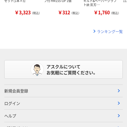
セット(1本×5)
プ付 HM155-OP 1個
キルト&ペーパークラフ
11
ト鋏 反刃 …
￥3,323
￥312
￥1,760
（税込）
（税込）
（税込）
ランキング一覧
アスクルについて
お気軽にご質問ください。
新規会員登録
ログイン
ヘルプ