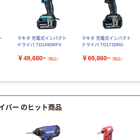
PROMOTE プロ
プロモート ソケ
ジェット ポータ
ット 1/2角
ブルファン
￥23,851~
￥2,948~
SDVN
（税込）
（税込）
ト
マキタ 充電式インパクト
マキタ 充電式インパクト
ドライバ TD149DRFX
ドライバ TD173DRG
￥49,680~
￥69,860~
（税込）
（税込）
イバー のヒット商品