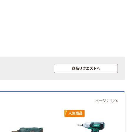
カゴへ
プロモート エア
ーハンマー AT-
2010R 1個（直送
品）
￥5,203
（税込）
カゴへ
商品リクエストへ
プロモート 防爆
スコップ
￥65,417~
（税込）
ページ：
1
／
4
プロモート 乾電
池式人感センサ
人気商品
ー付LEDライト
JG-5K 1個（直送
￥2,330
（税込）
品）