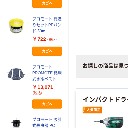
カゴへ
カゴへ
プロモート 荷造
プロモート 簡易
りセットPPバン
作業マスク 50枚
ド 50m
入 BM750-50 1
00321200 1巻
箱(50枚入)（直送
￥722
￥2,381
（税込）
（税込）
64-9610-36（直
品）
送品）
カゴへ
カゴへ
お探しの商品は見
プロモート
プロモート 乾湿
PROMOTE 循環
両用バキューム
式水冷ベスト
クリーナー
PC-JSV02 1着
PVC-20R 1個
￥13,071
￥16,142
568-3313（直送
（直送品）
（税込）
（税込）
インパクトドラ
品）
カゴへ
カゴへ
人気商品
プロモート 吸引
プロモート 刻印
式殺虫器 PC-
英字 プレート