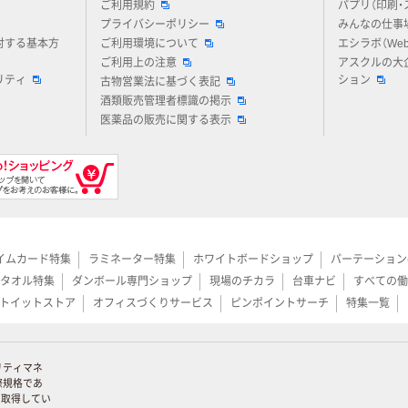
ご利用規約
パプリ（印刷・
プライバシーポリシー
みんなの仕事
対する基本方
ご利用環境について
エシラボ（We
ご利用上の注意
アスクルの大
リティ
ション
古物営業法に基づく表記
酒類販売管理者標識の掲示
医薬品の販売に関する表示
イムカード特集
ラミネーター特集
ホワイトボードショップ
パーテーション
タオル特集
ダンボール専門ショップ
現場のチカラ
台車ナビ
すべての働
トイットストア
オフィスづくりサービス
ピンポイントサーチ
特集一覧
リティマネ
際規格であ
証を取得してい