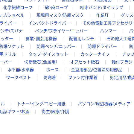
化学繊維ロープ
綿・麻ロープ
結束バンド/タイラップ
ップ/ショベル
現場用マスク/防塵マスク
作業灯
グリス
ライバー
インパクトドライバー
その他電動工具アクセサリ
レンチ/スパナ
ペンチ/プライヤー/ニッパー
ハンマー
バ
ナッター
農業・園芸用機器
配管用レンチ
その他大工道
防爆ソケット
防爆ペンチ/ニッパー
防爆ドライバー
防
用ドリル
タップ・ダイスセット
カッターナイフ
チッ
ーパー
切断砥石（金属用）
オフセット砥石
軸付ブラシ
水平器/水準器
ホース
金型用部品/位置決め用部品
ワークベスト
防寒着
ファン付作業着
剪定用品/農
イル
トナー/インク/コピー用紙
パソコン/周辺機器/メディア
食品/ギフト/お酒
衛生/医療/介護