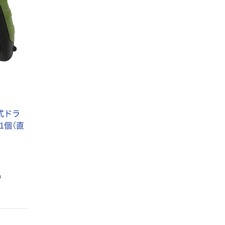
電式ドラ
 1個（直
プロモート 巻尺
プロモート ノギ
PMJ
ス ブローケース
で
入
￥6,589~
￥4,499~
（税込）
（税込）
プロモート ラチ