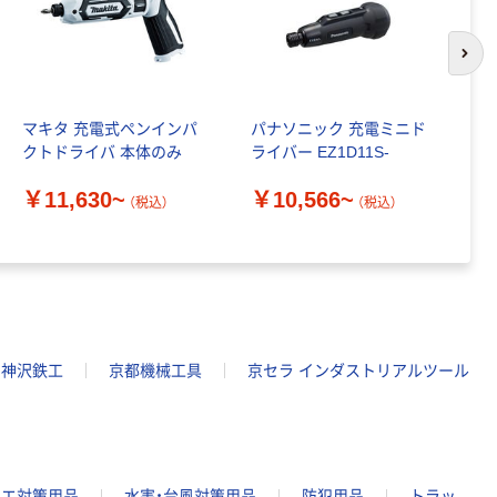
次の
マキタ 充電式ペンインパ
パナソニック 充電ミニド
B
クトドライバ 本体のみ
ライバー EZ1D11S-
ク
2
￥11,630~
￥10,566~
（税込）
（税込）
￥
神沢鉄工
京都機械工具
京セラ インダストリアルツール
ハエ対策用品
水害・台風対策用品
防犯用品
トラッ