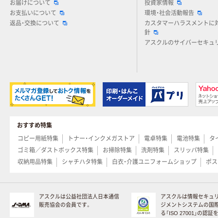
お届けについて
投資家情報
お支払いについて
環境・社会活動報告
返品・交換について
カスタマーハラスメントに
針
アスクルのサイバーセキュ
おすすめ特集
コピー用紙特集
トナー・インクメガストア
電卓特集
電池特集
タ
ゴミ箱／ダストボックス特集
お掃除特集
洗剤特集
スリッパ特集
収納用品特集
シャチハタ特集
白衣・介護ユニフォームショップ
ポス
アスクルは公益社団法人日本通信
アスクルは情報セキュ
販売協会の会員です。
ジメントシステムの国
る「ISO 27001」の認