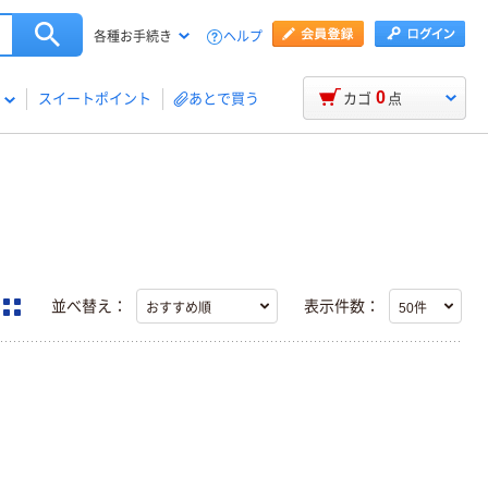
ヘルプ
各種お手続き
0
スイートポイント
あとで買う
カゴ
点
並べ替え：
表示件数：