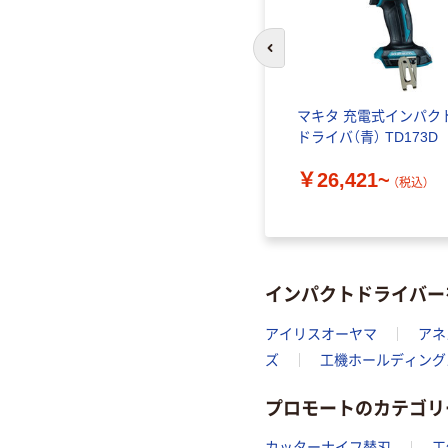
前のスライドへ
ソニック
マキタ 充電式4モードイン
マキタ 充電式インパク
インパク
パクトドライバ TP
ドライバ（青） TD173D
 黒 電
￥79,560~
￥26,421~
2S-B 1
（税込）
（税込）
）
インパクトドライバー
アイリスオーヤマ
アネ
ズ
工機ホールディング
プロモートのカテゴリ
カッターナイフ替刃
工