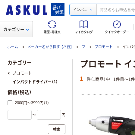
...
インパ
カテゴリー
履歴・再注文
マイカタログ
クイックオーダー
ホーム
メーカー名から探す-【ハ行】
フ
プロモート
インパ
プロモート 
カテゴリー
プロモート
1
件（1商品）中
1件目〜1
インパクトドライバー（1）
価格（税込）
2000円～3999円（1）
〜
円
検索