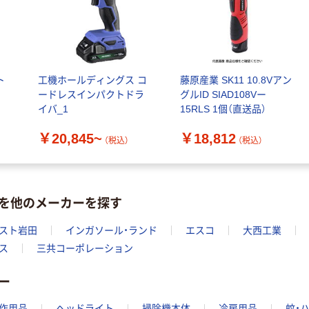
ト
工機ホールディングス コ
藤原産業 SK11 10.8Vアン
ードレスインパクトドラ
グルID SIAD108Vー
イバ_1
15RLS 1個（直送品）
￥20,845~
￥18,812
（税込）
（税込）
を他のメーカーを探す
スト岩田
インガソール・ランド
エスコ
大西工業
ス
三共コーポレーション
ー
作用品
ヘッドライト
掃除機本体
冷房用品
蚊・