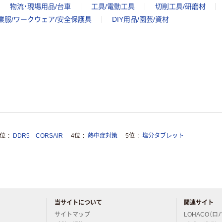
物流・現場用品/台車
工具/電動工具
切削工具/研磨材
業服/ワークウェア/安全保護具
DIY用品/園芸/資材
3位
DDR5 CORSAIR
4位
熱中症対策
5位
塩分タブレット
当サイトについて
関連サイト
アスクルについてお気軽にご質問ください
サイトマップ
LOHACO（ロ