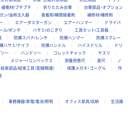
緩衝材/プチプチ
折りたたみ台車
台車部品・オプション
ガン/油用注入器
接着剤/瞬間接着剤
補修材/補修剤
ー
エアーダスターガン
エアーハンマー
ドライバ
ール/ポンチ
ハサミ/のこぎり
工具セット/工具箱
具
防爆スパナ/レンチ
防爆ハンマー
防爆スクレー
爆ハサミ/ナイフ
防爆ハンドル
ハイスドリル
ドリ
プソー
ハンドソー
コレットチャック
ヤスリ
メジャー/コンベックス
測量用巻尺
直尺
ノ
結束部品/結束工具（配線関連）
保護メガネ・ゴーグル
作
具
事務機器/家電/電池/照明
オフィス家具/収納
生活雑