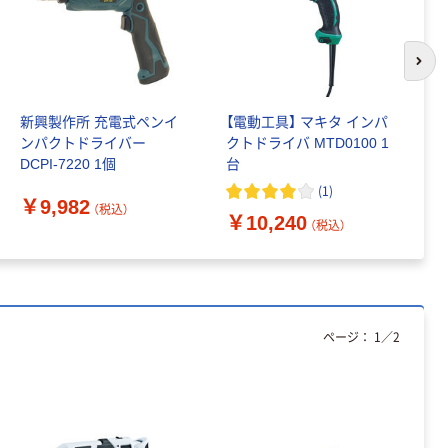
カゴへ
プロモート
次の
PROMOTE 樹脂
製運搬車 樹脂製
新興製作所 充電式ペンイ
【電動工具】 マキタ インパ
【
折り畳み式運搬
￥14,077
ンパクトドライバー
クトドライバ MTD0100 1
ペ
台車 コンビニエ
（税込）
DCPI-7220 1個
台
7.
ントボギー
T
(
1
)
PM200CB 1台
カゴへ
￥9,982
（税込）
538-5475（直送
￥10,240
￥
（税込）
品）
ページ：
1
／
2