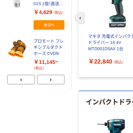
01S 1個（直送
バール ポンチ
品）
￥4,629
￥9,779~
（税込）
（税込）
前のスライドへ
カゴへ
プロモート トル
マキタ 充電式インパク
ネードピックア
プロモート フレ
ドライバー 14.4V
ップツール2
キシブルダクト
MTD001DSAX 1台
91605 1個
￥1,478
ホース CVDN
（税込）
￥22,840
￥11,145~
（税込）
カゴへ
（税込）
インパクトドラ