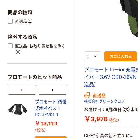
商品の種類
直送品（1）
除外する商品
直送品、お取り寄せ品を除く
（0）
カゴに入れる
プロモート Liーion充
プロモートのヒット商品
イバー 3.6V CSD-36VN
送品）
直送品
プロモート 循環
プロモート ポー
株式会社グリーンクロス
式水冷ベスト
タブルファン
お届け日
8月26日（水）ま
PC-JSV01 1セ
300mm ダクト
￥3,976
（税込）
ット（直送品）
5m付 JOD-300
￥13,119
￥33,640
1個（直送品）
（税込）
（税込）
DIYや家具の組み立てに。