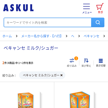
カゴ
メニュー
ホーム
メーカー名から探す - 【ハ行】
ヘ
ベキャンセ
ベキャンセ ミルク/シュガー
1
2
件（4商品）中 1～2件を表示
表示切替
絞り込み
並び替え
ベキャンセ ミルク/シュガー
絞り込み