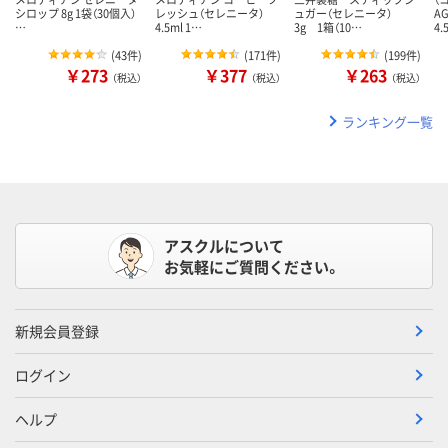
シロップ 8g 1袋（30個入）
レッシュ（セレニータ）
ュガー（セレニータ）
A
…
4.5ml 1…
3g 1箱（10…
4.
(
43件
)
(
171件
)
(
199件
)
￥273
￥377
￥263
（税込）
（税込）
（税込）
ランキング一覧
アスクルについて
お気軽にご質問ください。
新規会員登録
ログイン
ヘルプ