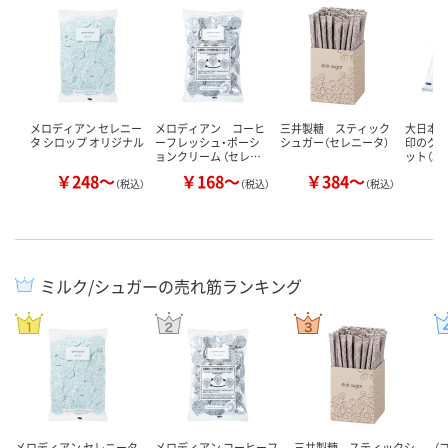
メロディアン セレニー
メロディアン コーヒ
三井製糖 スティック
大日本
タ シロップ オリジナル
ーフレッシュ・ポーシ
シュガー（セレニータ）
印のグラ
ョンクリーム （セレ…
ット（3k
￥248～
￥168～
￥384～
￥
（税込）
（税込）
（税込）
ミルク/シュガーの売れ筋ランキング
メロディアン セレニータ
メロディアン コーヒーフ
三井製糖 スティックシ
（