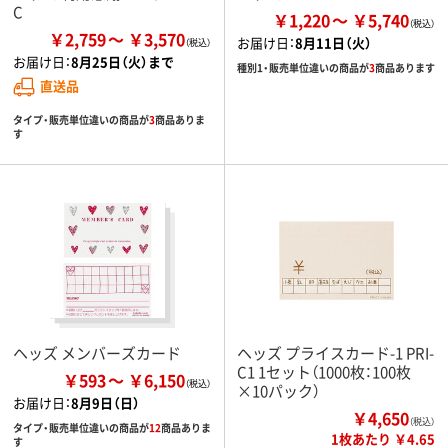
C
￥1,220
￥5,740
￥2,759
￥3,570
お届け日：
8月11日（火）
お届け日：
8月25日（火）まで
種別1・販売単位違いの商品が
3
商品あります
直送品
タイプ・販売単位違いの商品が
3
商品ありま
す
ヘッズ メンバーズカード
ヘッズ プライスカード-1 PRI-
C1 1セット（1000枚：100枚
￥593
￥6,150
×10パック）
お届け日：
8月9日（日）
￥4,650
（税込）
タイプ・販売単位違いの商品が
12
商品ありま
1枚あたり ￥4.65
す