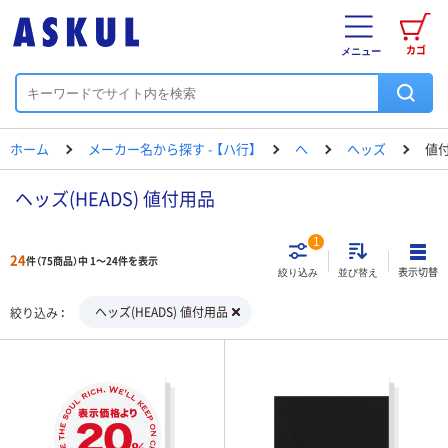
カゴ
メニュー
ホーム
メーカー名から探す - 【ハ行】
ヘ
ヘッズ
値
ヘッズ(HEADS) 値付用品
1
24
件（75商品）中 1～24件を表示
表示切替
絞り込み
並び替え
ヘッズ(HEADS) 値付用品
絞り込み