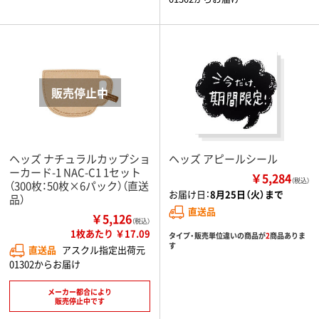
ヘッズ ナチュラルカップショ
ヘッズ アピールシール
ーカード-1 NAC-C1 1セット
￥5,284
（税込）
（300枚：50枚×6パック）（直送
お届け日：
8月25日（火）まで
品）
直送品
￥5,126
（税込）
1枚あたり ￥17.09
タイプ・販売単位違いの商品が
2
商品ありま
す
直送品
アスクル指定出荷元
01302からお届け
メーカー都合により
販売停止中です