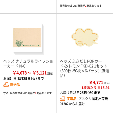
販売単位違いの商品が
2
商品あります
ヘッズ ナチュラルライフショ
ヘッズ ふきだしPOPカー
ーカード N-C
ド-2/レモン FKD-C2 1セット
（300枚：50枚×6パック）（直送
￥4,678
￥5,121
品）
お届け日：
8月25日（火）まで
￥4,771
（税込）
直送品
1枚あたり ￥15.91
お届け日：
8月25日（火）まで
寸法・販売単位違いの商品が
2
商品あります
直送品
アスクル指定出荷元
01302からお届け