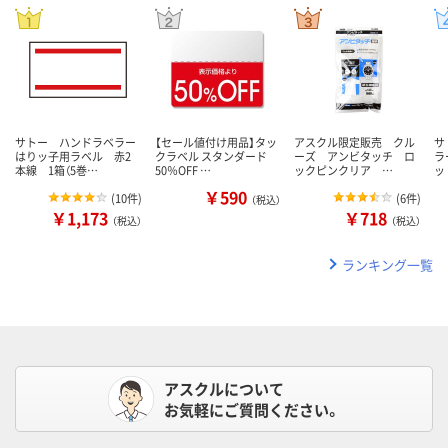
サトー ハンドラベラー
【セール値付け用品】タッ
アスクル限定販売 クル
サ
はりッ子用ラベル 赤2
クラベル スタンダード
ーズ アンビタッチ ロ
ラ
本線 1箱（5巻…
50％OFF …
ックピンクリア …
ッ
￥590
(
10件
)
(
6件
)
（税込）
￥1,173
￥718
（税込）
（税込）
ランキング一覧
アスクルについて
お気軽にご質問ください。