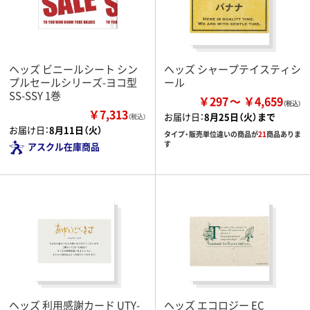
ヘッズ ビニールシート シン
ヘッズ シャープテイスティシ
プルセールシリーズ-ヨコ型
ール
SS-SSY 1巻
￥297
￥4,659
￥7,313
お届け日：
8月25日（火）まで
（税込）
お届け日：
8月11日（火）
タイプ・販売単位違いの商品が
21
商品ありま
す
アスクル在庫商品
ヘッズ 利用感謝カード UTY-
ヘッズ エコロジー EC