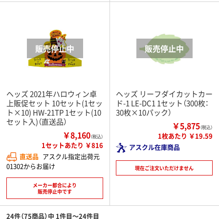
ヘッズ 2021年ハロウィン卓
ヘッズ リーフダイカットカー
上販促セット 10セット(1セッ
ド-1 LE-DC1 1セット（300枚：
ト×10) HW-21TP 1セット(10
30枚×10パック）
セット入)（直送品）
￥5,875
（税込）
￥8,160
1枚あたり ￥19.59
（税込）
1セットあたり ￥816
アスクル在庫商品
直送品
アスクル指定出荷元
01302からお届け
現在ご注文いただけません
メーカー都合により
販売停止中です
24件（75商品）中 1件目～24件目