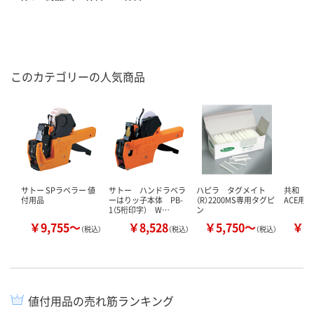
このカテゴリーの人気商品
サトー SPラベラー 値
サトー ハンドラベラ
ハピラ タグメイト
共和 
付用品
ーはりッ子本体 PB-
（R）2200MS専用タグピ
ACE用
1（5桁印字） W…
ン
￥9,755～
￥8,528
￥5,750～
￥1
（税込）
（税込）
（税込）
値付用品の売れ筋ランキング