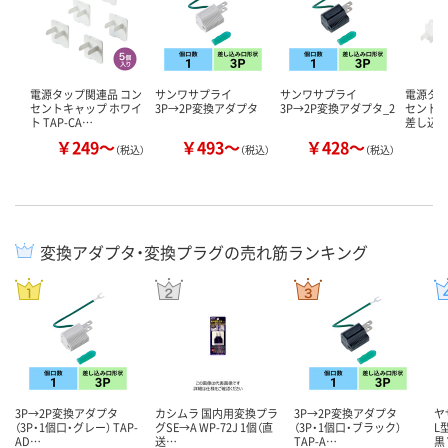
電源タップ関連品 コン
サンワサプライ
サンワサプライ
電源タッ
セントキャップ ホワイ
3P→2P変換アダプタ
3P→2P変換アダプタ_2
セントキャ
ト TAP-CA…
差し込
￥249～
￥493～
￥428～
￥
（税込）
（税込）
（税込）
変換アダプタ・変換プラグの売れ筋ランキング
3P→2P変換アダプタ
カシムラ 国内用変換プラ
3P→2P変換アダプタ
ヤ
（3P・1個口・グレー） TAP-
グSE→A WP-72J 1個（直
（3P・1個口・ブラック）
L
AD…
送…
TAP-A…
黒