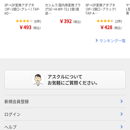
3P→2P変換アダプタ
カシムラ 国内用変換プラ
3P→2P変換アダプタ
ヤ
（3P・1個口・グレー） TAP-
グSE→A WP-72J 1個（直
（3P・1個口・ブラック）
L
AD…
送…
TAP-A…
黒
￥392
(
6件
)
(
2件
)
（税込）
￥493
￥428
（税込）
（税込）
ランキング一覧
アスクルについて
お気軽にご質問ください。
新規会員登録
ログイン
ヘルプ