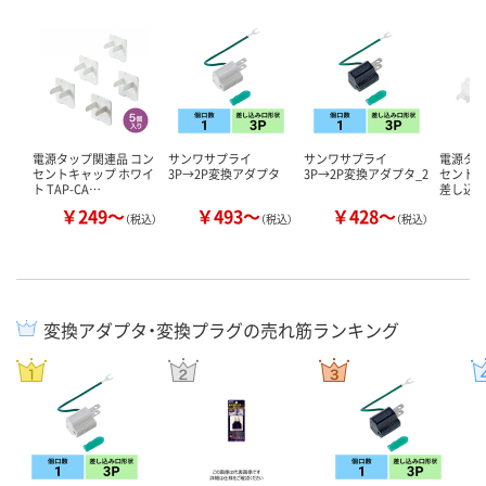
電源タップ関連品 コン
サンワサプライ
サンワサプライ
電源タッ
セントキャップ ホワイ
3P→2P変換アダプタ
3P→2P変換アダプタ_2
セントキャ
ト TAP-CA…
差し込
￥249～
￥493～
￥428～
￥
（税込）
（税込）
（税込）
変換アダプタ・変換プラグの売れ筋ランキング