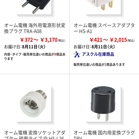
オーム電機 海外用電源形状変
オーム電機 スペースアダプタ
換プラグ TRA-A08
ー HS-A1
￥372
￥3,170
￥421
￥2,015
お届け日：
8月11日（火）
お届け日：
8月11日（火）
アスクル在庫商品
内容・タイプ・販売単位違いの商品が
9
商品あ
ります
販売単位違いの商品が
2
商品あります
オーム電機 変換ソケットアダ
オーム電機 国内用変換プラグ
プター 磁器タイプ 白 HS-L26
TRV