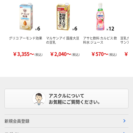
グリコ アーモンド効果
マルサンアイ 国産大豆
アサヒ飲料 カルピス 飲
豆乳カロ
の豆乳
料水 ジュース
サンア
￥3,355～
￥2,040～
￥570～
￥1
（税込）
（税込）
（税込）
アスクルについて
お気軽にご質問ください。
新規会員登録