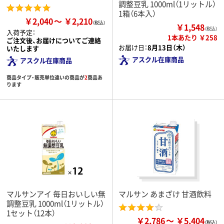
調整豆乳 1000ml（1リットル）
1箱（6本入）
￥2,040
￥2,210
￥1,548
（税込）
入荷予定：
1本あたり ￥258
ご注文後、お届けについてご連絡
お届け日：
8月13日（木）
いたします
アスクル在庫商品
アスクル在庫商品
商品タイプ・販売単位違いの商品が
2
商品あ
ります
マルサンアイ 毎日おいしい無
マルサン あまざけ 甘酒飲料
調整豆乳 1000ml（1リットル）
1セット（12本）
￥2,786
￥5,404