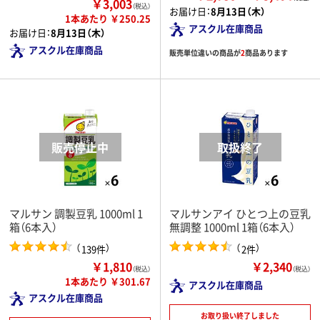
￥3,003
（税込）
お届け日：
8月13日（木）
1本あたり ￥250.25
アスクル在庫商品
お届け日：
8月13日（木）
アスクル在庫商品
販売単位違いの商品が
2
商品あります
マルサン 調製豆乳 1000ml 1
マルサンアイ ひとつ上の豆乳
箱（6本入）
無調整 1000ml 1箱（6本入）
（
）
（
）
139件
2件
￥1,810
￥2,340
（税込）
（税込）
1本あたり ￥301.67
アスクル在庫商品
アスクル在庫商品
お取り扱い終了しました