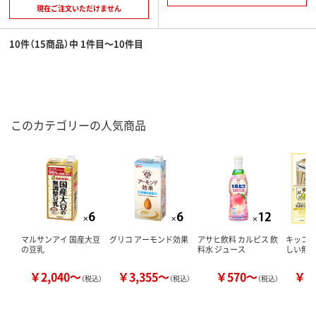
現在ご注文いただけません
10件（15商品）中 1件目～10件目
このカテゴリーの人気商品
マルサンアイ 国産大豆
グリコ アーモンド効果
アサヒ飲料 カルピス 飲
キッコー
の豆乳
料水 ジュース
しい無
￥2,040～
￥3,355～
￥570～
￥2
（税込）
（税込）
（税込）