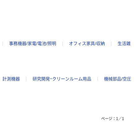
事務機器/家電/電池/照明
オフィス家具/収納
生活雑
計測機器
研究開発・クリーンルーム用品
機械部品/空圧
ページ：
1
／
1