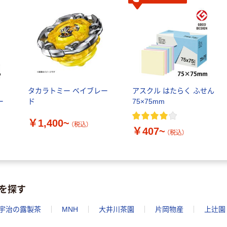
トル
￥686~
（税込）
本気プライス
ファーストレイ
ト ホワイト紙コ
ップ
￥374~
（税込）
ル
タカラトミー ベイブレー
アスクル はたらく ふせん
ー
ド
75×75mm
￥1,400~
（税込）
￥407~
（税込）
を探す
宇治の露製茶
MNH
大井川茶園
片岡物産
上辻園