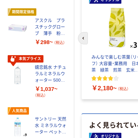
オリジナル
期間限定価格
オリジナル
アスクル プラ
スズラン 酒精綿
スチックグロー
G バルクタイプ
ブ 薄手 粉な
指定医薬部外品
し（パウダーフ
前のスライドへ
￥298~
￥140~
（税込）
（税込）
リー）
みんなで楽しむ茶葉（リ
本気プライス
オリジナル
フ） 大容量・業務用 日
嬬恋銘水 ナチュ
【アスクル限定】
茶 緑茶 煎茶 玄米
ラルミネラルウ
ファーストレイ
茶 ほうじ茶
ォーター 500ml
ト ニトリルグ
キャップシール
ローブ ホワイ
￥2,180~
￥1,037~
￥698~
（税込）
（税込）
付き／2Lラベル
ト 粉なし（パ
（税込）
レス 10本
ウダーフリー）
オリジナル
人気商品
【アスクル限定】
サントリー 天然
ファーストレイ
よく見られてい
水 ミネラルウォ
ト ニトリルグ
ーター ペットボ
ローブ ブル
￥698~
オリジナル
（税込）