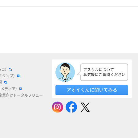
ハコ）
スタンプ）
場
bメディア）
アオイくんに聞いてみる
企業向けトータルソリュー