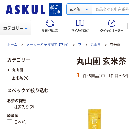
玄米茶
カテゴリー
履歴・再注文
マイカタログ
クイックオーダー
ホーム
メーカー名から探す-【マ行】
マ
丸山園
玄米茶
丸山園 玄米茶
カテゴリー
丸山園
3
件（5商品）中
1件目〜3
玄米茶（5）
スペックで絞り込む
お茶の特徴
抹茶入り（2）
原産国
日本（5）