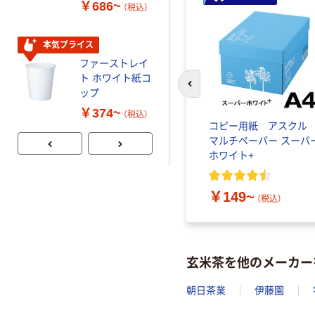
トル
ー 粉なし（パ
￥686~
（税込）
ウダーフリー）
本気プライス
本気プライス
ペーパータオル
ファーストレイ
小判・シングル
ト ホワイト紙コ
再生紙 200枚
前のスライドへ
ップ
FSC認証紙 アス
￥143~
（税込）
クルオリジナル
￥374~
（税込）
コピー用紙 アスク
マルチペーパー スーパ
ホワイト+
￥149~
（税込）
玄米茶を他のメーカー
朝日茶業
伊藤園