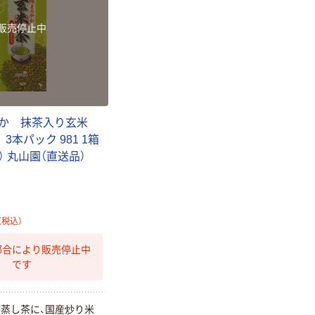
販売停止中
か 抹茶入り玄米
3本パック 981 1箱
） 丸山園（直送品）
園
（税込）
都合により販売停止中
です
蒸し茶に、国産炒り米