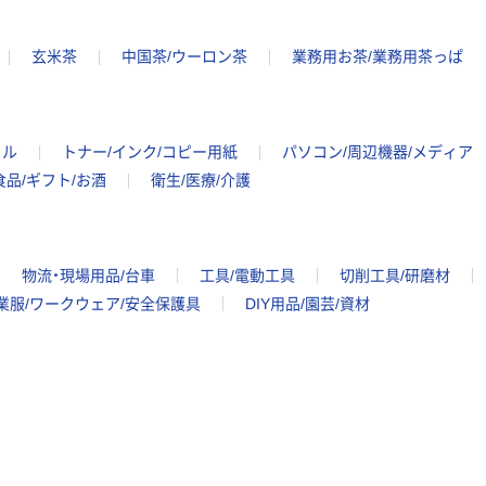
玄米茶
中国茶/ウーロン茶
業務用お茶/業務用茶っぱ
イル
トナー/インク/コピー用紙
パソコン/周辺機器/メディア
食品/ギフト/お酒
衛生/医療/介護
物流・現場用品/台車
工具/電動工具
切削工具/研磨材
業服/ワークウェア/安全保護具
DIY用品/園芸/資材