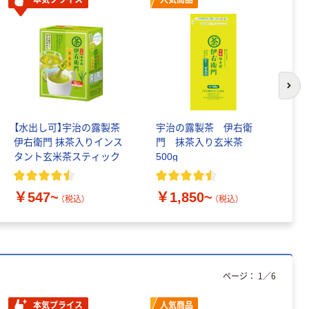
本気プライス
人気商品
次の
【水出し可】宇治の露製茶
宇治の露製茶 伊右衛
伊
伊右衛門 抹茶入りインス
門 抹茶入り玄米茶
コ
タント玄米茶スティック
500g
う
￥547~
￥1,850~
￥
（税込）
（税込）
ページ：
1
／
6
本気プライス
人気商品