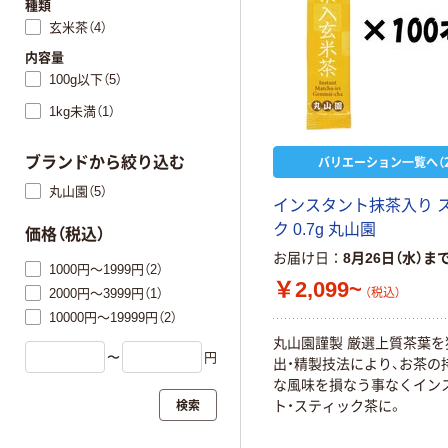
種類
玄米茶（4）
内容量
100g以下（5）
1kg未満（1）
バリエーション一覧へ（2
ブランドから絞り込む
丸山園（5）
インスタント抹茶入り 
ク 0.7g 丸山園
価格（税込）
お届け日
8月26日（水）ま
1000円～1999円（2）
￥2,099~
2000円～3999円（1）
（税込）
10000円～19999円（2）
丸山園謹製 厳選上質茶葉を
〜
円
出・精製技法により、お茶の
な風味を損なう事なくイン
検索
ト・スティック茶に。