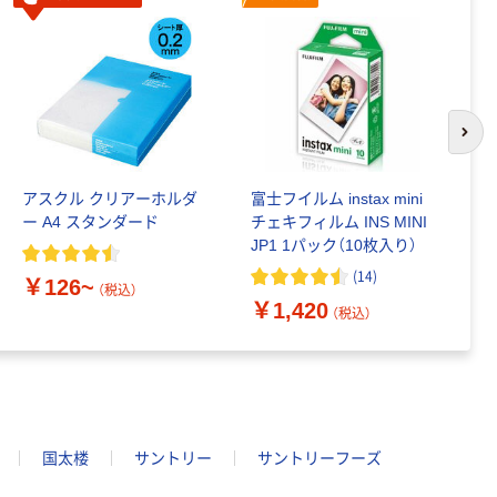
次の
アスクル クリアーホルダ
富士フイルム instax mini
ゴ
ー A4 スタンダード
チェキフィルム INS MINI
乳
JP1 1パック（10枚入り）
詰
1
(
14
)
￥126~
（税込）
￥1,420
￥
（税込）
国太楼
サントリー
サントリーフーズ