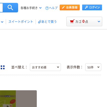
ヘルプ
各種お手続き
0
スイートポイント
あとで買う
カゴ
点
並べ替え：
表示件数：