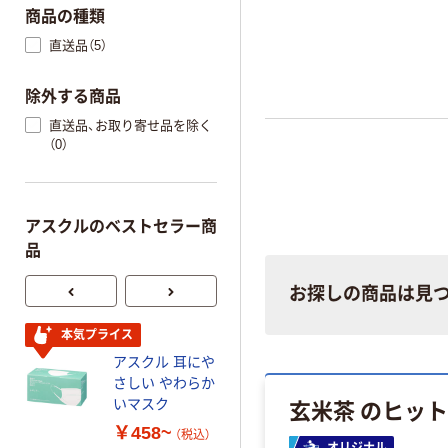
商品の種類
直送品（5）
除外する商品
直送品、お取り寄せ品を除く
（0）
アスクルのベストセラー商
品
お探しの商品は見
本気プライス
本気プライス
アスクル 耳にや
蛍光オプテック
さしい やわらか
ス1(アスクル限
玄米茶 のヒッ
いマスク
定モデル) 蛍光
ペン ゼブラ
￥458~
￥52~
（税込）
（税込）