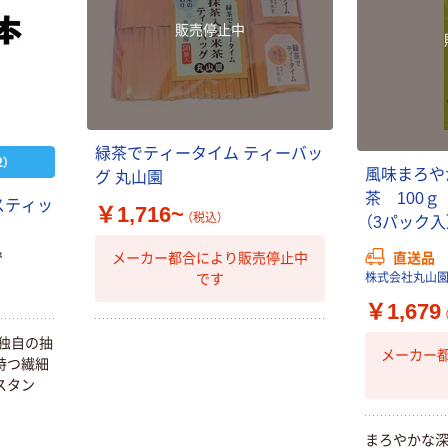
販売停止中
緑茶でティータイム ティーバッ
）
風味まろや
グ 丸山園
茶 100ｇ 
スティッ
￥1,716~
（税込）
（3パック入
直送品
メーカー都合により販売停止中
で
です
株式会社丸山
￥1,679
独自の抽
メーカー
持つ繊細
スタン
まろやかな深