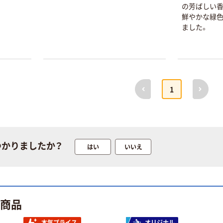
の芳ばしい香
鮮やかな緑
ました。
前へ
次へ
1
つかりましたか？
はい
いいえ
本気プライス
本気プライス
ティッシュペー
アスクル 耳にや
パー ボックス
さしい やわらか
ト商品
モカ 200組 5個
いマスク
アスクル オリジ
￥428~
￥458~
（税込）
（税込）
ナルティッシュ