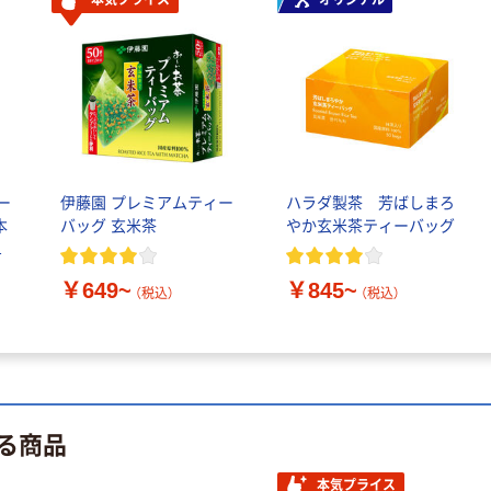
本気プライス
オリジナル
PEFC認証
期間限定価格
アスクル プラ
スチックグロー
ブ 薄手 粉な
し（パウダーフ
￥298~
（税込）
リー）
ー
伊藤園 プレミアムティー
ハラダ製茶 芳ばしまろ
本気プライス
本
バッグ 玄米茶
やか玄米茶ティーバッグ
嬬恋銘水 ナチュ
ラルミネラルウ
ォーター 500ml
￥649~
￥845~
（税込）
（税込）
キャップシール
￥1,037~
付き／2Lラベル
（税込）
レス 10本
人気商品
サントリー 天然
る商品
水 ミネラルウォ
ーター ペットボ
本気プライス