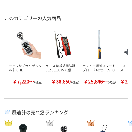
このカテゴリーの人気商品
サンワサプライ デジタ
ケニス 熱線式風速計
テストー 風速スマート
エスコ
ル 計 CHE
332 33100753 1個
プローブ testo TESTO
EA
￥7,220～
￥38,850
￥25,846～
￥22
（税込）
（税込）
（税込）
風速計の売れ筋ランキング