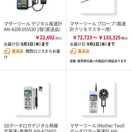
マザーツール デジタル風速計
マザーツール プローブ（風速
AM-4200 055530 1個（直送品）
計クリモマスター用）
￥22,692
￥72,723
￥133,325
（税込）
お届け日：
9月3日（木）まで
お届け日：
9月2日（水）まで
直送品
関西ロジスからお届
直送品
け
型番・販売単位違いの商品が
3
商品あります
SDデータロガデジタル熱線
マザーツール（Mother Tool）
式風速・風量計 AM-4224SD
データロガー風速計 AM-