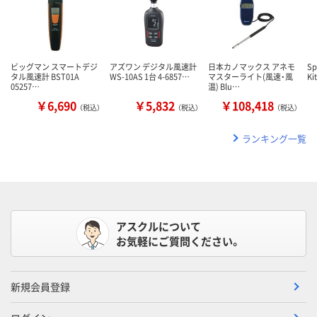
ビッグマン スマートデジ
アズワン デジタル風速計
日本カノマックス アネモ
Sp
タル風速計 BST01A
WS-10AS 1台 4-6857…
マスターライト(風速・風
Ki
05257…
温) Blu…
￥6,690
￥5,832
￥108,418
（税込）
（税込）
（税込）
ランキング一覧
アスクルについて
お気軽にご質問ください。
新規会員登録