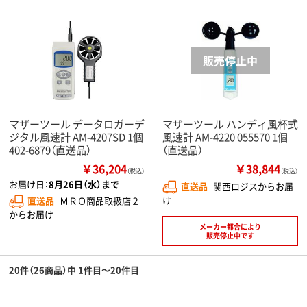
マザーツール データロガーデ
マザーツール ハンディ風杯式
ジタル風速計 AM-4207SD 1個
風速計 AM-4220 055570 1個
402-6879（直送品）
（直送品）
￥36,204
￥38,844
（税込）
（税込）
お届け日：
8月26日（水）まで
直送品
関西ロジスからお届
け
直送品
ＭＲＯ商品取扱店２
からお届け
メーカー都合により
販売停止中です
20件（26商品）中 1件目～20件目