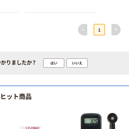
・殺菌灯
すい紫外
フトウェ
ル（USB-
前へ
次へ
1
B-02）使
本気プライス
オリジナル
データ転送
トイレットペー
アスクル 「現場
付き。
パー ダブル60
のチカラ」 養生
ｍ 再生紙
テープ
100% 6ロール
￥460~
￥358~
つかりましたか？
（税込）
（税込）
はい
いいえ
リサイクル100
芯あり FSC認
証
オリジナル
オリジナル
乾電池 単4
アスクル プラス
形 アルカリ乾
チックグローブ
のヒット商品
電池 北欧パッ
粉なし（パウダ
ケージ アスク
ーフリー）
￥140~
￥398~
（税込）
（税込）
ルオリジナル
富士フイルム
オリジナル
instax mini13
アスクルオリジ