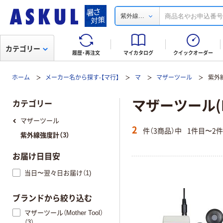
...
紫外線
カテゴリー
履歴・再注文
マイカタログ
クイックオーダー
ホーム
メーカー名から探す-【マ行】
マ
マザーツール
紫外
マザーツール(M
カテゴリー
マザーツール
2
件（3商品）中
1件目〜2
紫外線強度計（3）
お届け日目安
当日〜翌々日お届け（1)
ブランドから絞り込む
マザーツール（Mother Tool）
（3）