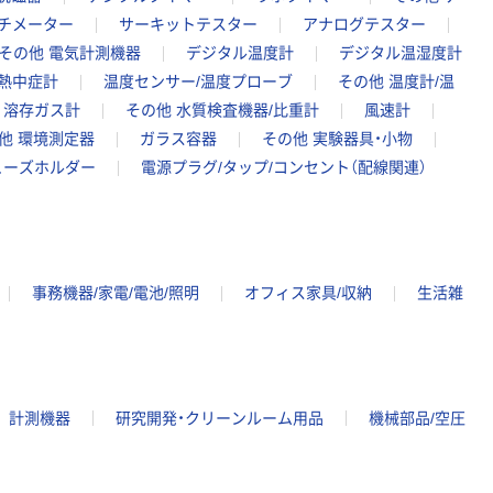
チメーター
サーキットテスター
アナログテスター
その他 電気計測機器
デジタル温度計
デジタル温湿度計
熱中症計
温度センサー/温度プローブ
その他 温度計/温
溶存ガス計
その他 水質検査機器/比重計
風速計
他 環境測定器
ガラス容器
その他 実験器具・小物
ューズホルダー
電源プラグ/タップ/コンセント（配線関連）
事務機器/家電/電池/照明
オフィス家具/収納
生活雑
計測機器
研究開発・クリーンルーム用品
機械部品/空圧