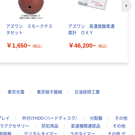
次の
アズワン スモークテス
アズワン 高濃度酸素濃
ア
タセット
度計 ＯＸＹ
20
￥1,650~
￥46,200~
￥
（税込）
（税込）
東京光電
東京硝子器械
日油技研工業
プレイ
外付けHDD（ハードディスク）
分配器
その他
ラアクセサリー
防犯用品
変速機関連部品
その他
/脱磁器
デジタルタイマー
ラボタイマー
その他 ゲ