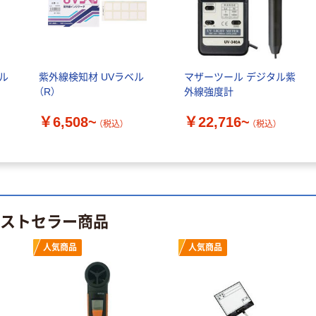
INS MINI 13
ナル ラミネー
￥12,100~
トフィルム A4
（税込）
サイズ
￥458~
（税込）
100μ（ミクロン）
ル
紫外線検知材 UVラベル
マザーツール デジタル紫
オリジナル
本気プライス
（R）
外線強度計
サントリー 伊右
アスクル はたら
衛門 「お茶、どう
￥6,508~
￥22,716~
く ふせん
（税込）
（税込）
ぞ。」 緑茶
50×15mm
￥528~
（税込）
￥386~
（税込）
本気プライス
本気プライス
アスクル はたら
ペーパータオル
ベストセラー商品
く ふせん 付箋
中判 再生紙
75×25mm
100％ 200枚
人気商品
人気商品
￥377~
（税込）
FSC認証 シング
￥149~
（税込）
ル 大王製紙共同
企画 オリジナル