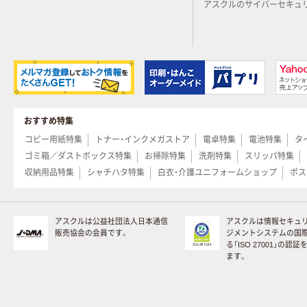
アスクルのサイバーセキュ
おすすめ特集
コピー用紙特集
トナー・インクメガストア
電卓特集
電池特集
タ
ゴミ箱／ダストボックス特集
お掃除特集
洗剤特集
スリッパ特集
収納用品特集
シャチハタ特集
白衣・介護ユニフォームショップ
ポス
アスクルは公益社団法人日本通信
アスクルは情報セキュ
販売協会の会員です。
ジメントシステムの国
る「ISO 27001」の認
ます。