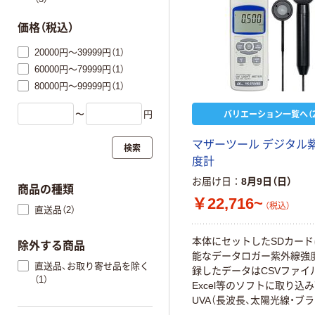
価格（税込）
20000円～39999円（1）
60000円～79999円（1）
80000円～99999円（1）
バリエーション一覧へ（2
〜
円
マザーツール デジタル
検索
度計
お届け日
8月9日（日）
商品の種類
￥22,716~
（税込）
直送品（2）
本体にセットしたSDカー
除外する商品
能なデータロガー紫外線強
直送品、お取り寄せ品を除く
録したデータはCSVファイ
（1）
Excel等のソフトに取り込
UVA（長波長、太陽光線・ブ
イトなどから発する紫外線）