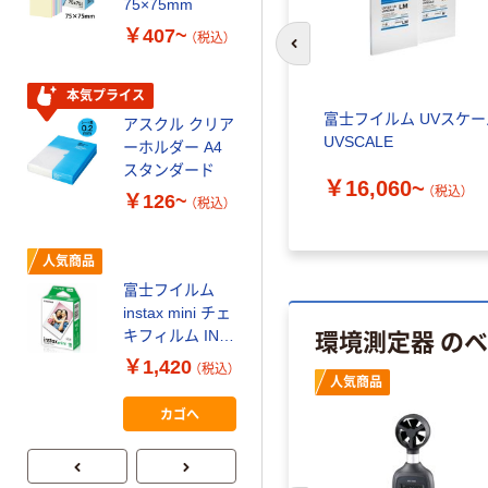
75×75mm
パー ボックス
￥407~
（税込）
150組 5箱入 ア
前のスライドへ
スクル スマート
￥328~
（税込）
コンパクト ビ
本気プライス
ビッド PEFC認
き紫外線
富士フイルム UVスケー
アスクル クリア
証
オリジナル
963 1個
UVSCALE
ーホルダー A4
コピー用紙 マ
スタンダード
￥16,060~
ルチペーパー
（税込）
￥126~
（税込）
スーパーエコノ
ミー+
￥149~
（税込）
人気商品
富士フイルム
本気プライス
instax mini チェ
【ガムテープ】ア
環境測定器 の
キフィルム INS
スクル 現場のチ
MINI JP1 1パッ
￥1,420
（税込）
カラ 厚さ
ク（10枚入り）
人気商品
0.22mm 布テー
￥145~
（税込）
カゴへ
プ