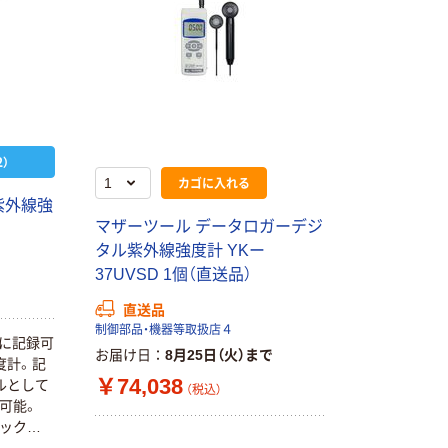
）
カゴに入れる
紫外線強
マザーツール データロガーデジ
タル紫外線強度計 YKー
37UVSD 1個（直送品）
直送品
制御部品・機器等取扱店４
ドに記録可
お届け日
8月25日（火）まで
度計。記
￥74,038
ルとして
（税込）
み可能。
ラックラ
、