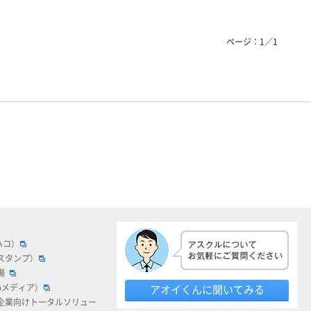
ページ：
1
／
1
ハコ）
スタンプ）
場
bメディア）
アオイくんに聞いてみる
企業向けトータルソリュー