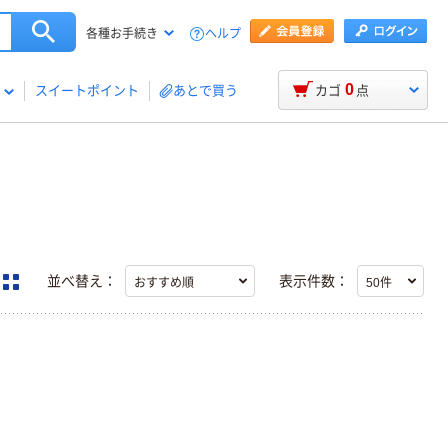
ヘルプ
各種お手続き
0
スイートポイント
あとで買う
カゴ
点
並べ替え：
表示件数：