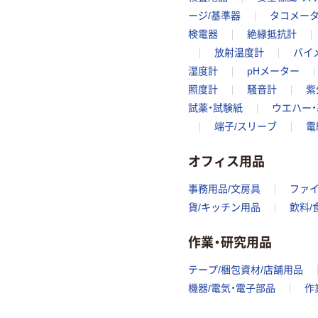
ージ/基準器
タコメー
検電器
絶縁抵抗計
放射温度計
バイ
湿度計
pHメーター
照度計
騒音計
紫
試薬・試験紙
ウエハー・
端子/スリーブ
電
オフィス用品
事務用品/文房具
ファ
貨/キッチン用品
飲料/
作業・研究用品
テープ/梱包資材/店舗用品
機器/電気・電子部品
作