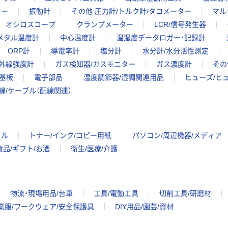
ター
振動計
その他 圧力計/トルク計/タコメーター
マル
オシロスコープ
クランプメーター
LCR/信号発生器
メタル温度計
中心温度計
温湿度データロガー・記録計
ORP計
導電率計
塩分計
水分計/水分活性測定
外線強度計
ガス検知器/ガスモニター
ガス濃度計
その
基板
電子部品
温度調節器/湿調関連用品
ヒューズ/ヒ
線/ケーブル（配線関連）
イル
トナー/インク/コピー用紙
パソコン/周辺機器/メディア
食品/ギフト/お酒
衛生/医療/介護
物流・現場用品/台車
工具/電動工具
切削工具/研磨材
業服/ワークウェア/安全保護具
DIY用品/園芸/資材