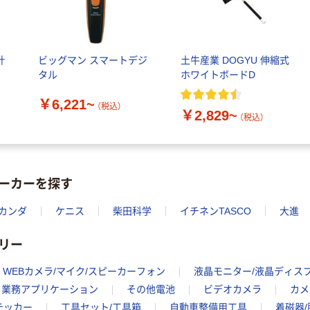
計
ビッグマン スマートデジ
土牛産業 DOGYU 伸縮式
タル
ホワイトボードD
￥6,221~
（税込）
￥2,829~
（税込）
ーカーを探す
カンダ
ケニス
柴田科学
イチネンTASCO
大進
リー
WEBカメラ/マイク/スピーカーフォン
液晶モニター/液晶ディス
業務アプリケーション
その他電池
ビデオカメラ
カメ
テッカー
工具セット/工具箱
自動車整備用工具
着磁器