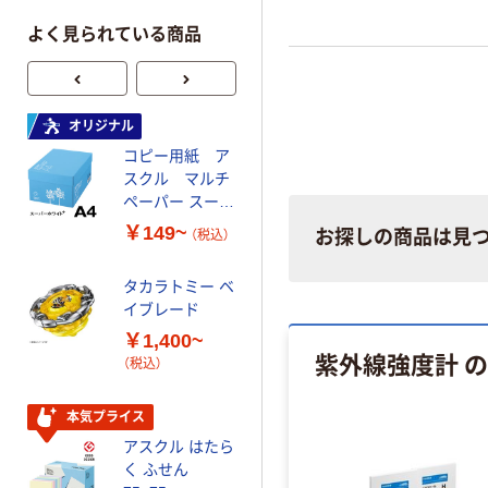
UVC（短波長、溶接アーク光
よく見られている商品
など人体に影響を及ぼしや
線）の測定が可能。別売のソ
ア（SW-U801）やUSBケーブ
01）/RS232Cケーブル（UPC
オリジナル
オリジナル
用でPCへのリアルタイム
コピー用紙 ア
ゴミ袋 エコノミ
が可能。液晶バックライト
スクル マルチ
ータイプ 乳白半
ペーパー スーパ
透明 高密度タイ
ーホワイト+
プ 詰替用 バイ
￥149~
￥616~
お探しの商品は見
（税込）
（税込）
オマス素材10％
配合
タカラトミー ベ
オリジナル
イブレード
乾電池 単3
￥1,400~
形 アルカリ乾
紫外線強度計 
（税込）
電池 北欧パッ
ケージ アスク
￥140~
（税込）
ルオリジナル
本気プライス
アスクル はたら
本気プライス
く ふせん
ティッシュペー