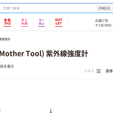
詳細設定
お届け先
〒135-0061
線強度計
other Tool) 紫外線強度計
件目を表示
リスト
画像