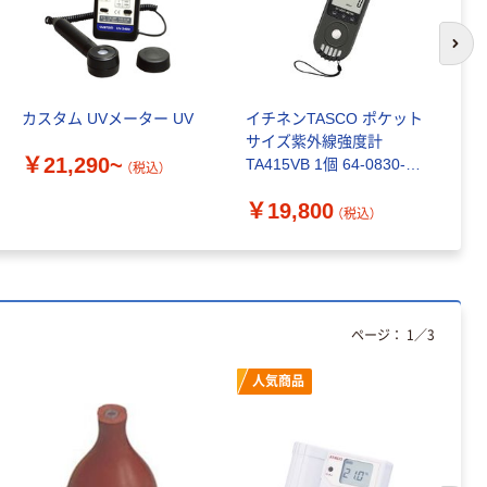
パー シングル
120ｍ 再生紙
￥124~
（税込）
100% 6ロール
次の
￥470~
（税込）
リサイクル100
本気プライス
芯あり FSC認
カスタム UVメーター UV
イチネンTASCO ポケット
大
証
アスクル トイ
サイズ紫外線強度計
H
レのおそうじシ
￥21,290~
TA415VB 1個 64-0830-
ート 大王製紙
（税込）
￥
03（直送品）
共同企画 トイ
￥330~
（税込）
￥19,800
レクリーナー
（税込）
トイレシート
オリジナル
本気プライス
アスクル フラッ
トファイル エコ
ノミータイプ
ページ：
1
／
3
A4タテ(コクヨ
￥115~
（税込）
製造）
人気商品