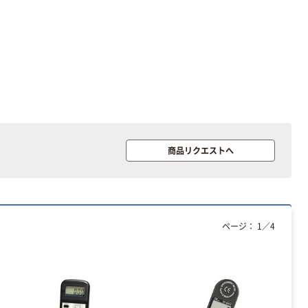
本気プライス
本気プライス
大塚製薬工場
キングジム テプ
経口補水液 オー
ラ TEPRA
エスワン（OS-1）
PRO【純正】テー
プ 白ラベル
￥159~
￥914~
（税込）
（税込）
商品リクエストへ
12mm幅 （黒文
字）
富士フイルム チ
本気プライス
ェキ専用フィル
アスクル セロハ
ム INSTAX MINI
ンテープ
WW2
ページ：
1
／
4
￥1,580~
￥216~
（税込）
（税込）
本気プライス
本気プライス
ニチバン セロテ
トイレットペー
ープ 大巻