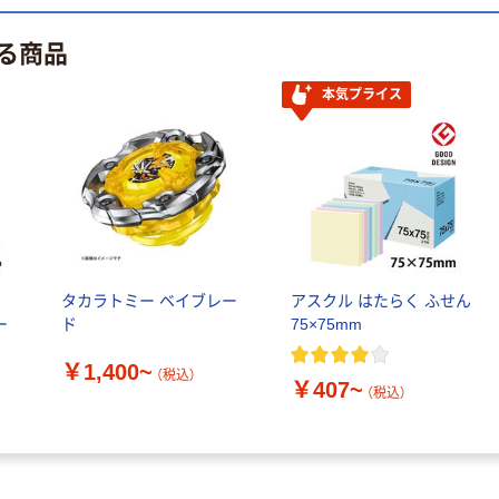
ィション 専用
る商品
安定脚 1個
￥2,184~
（直送品）
（税込）
本気プライス
人気商品
ストア・エキス
プレス 伸縮式キ
ャスターパーテ
ィション
￥8,362~
（税込）
ル
タカラトミー ベイブレー
アスクル はたらく ふせん
ー
ド
75×75mm
￥1,400~
（税込）
￥407~
（税込）