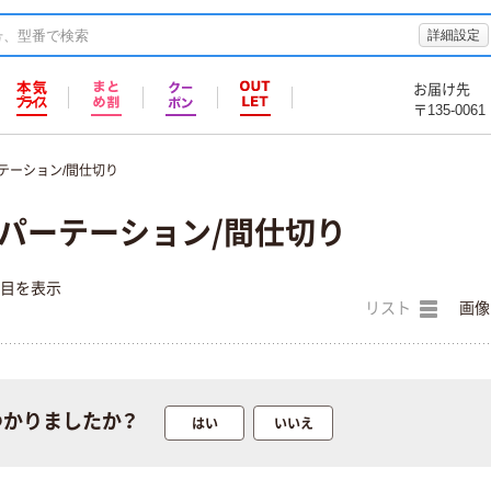
詳細設定
お届け先
〒135-0061
テーション/間仕切り
 パーテーション/間仕切り
件目を表示
リスト
画像
つかりましたか？
はい
いいえ
林製作所 クロス
人気商品
ZIPスクリーン
トーカイスクリ
シングルジップ