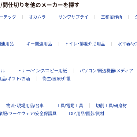
ン/間仕切りを他のメーカーを探す
ーテック
オカムラ
サンワサプライ
三和製作所
関連用品
キー関連用品
トイレ・排泄介助用品
水平器/水
イル
トナー/インク/コピー用紙
パソコン/周辺機器/メディア
食品/ギフト/お酒
衛生/医療/介護
物流・現場用品/台車
工具/電動工具
切削工具/研磨材
業服/ワークウェア/安全保護具
DIY用品/園芸/資材