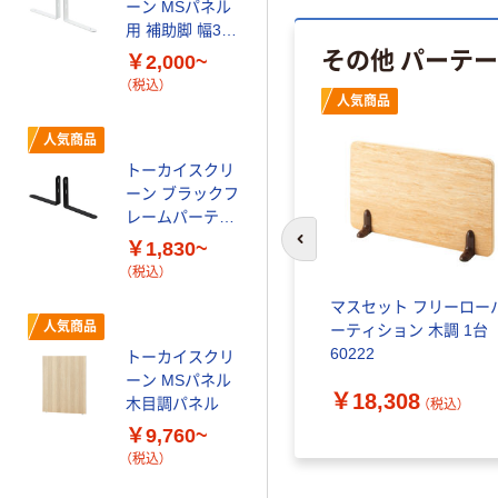
ーン MSパネル
ーン ブラックフ
用 補助脚 幅38×
レームパーティ
その他 パーテ
奥行230×高さ
ション
￥2,000~
￥20,310~
190mm
（税込）
（税込）
人気商品
人気商品
オリジナル
トーカイスクリ
アスクル マルチ
ーン ブラックフ
ワーク クロスス
レームパーティ
クリーン 高さ
ション 安定脚
1600mm
￥1,830~
￥5,880~
前のスライドへ
補助脚
（税込）
（税込）
プリー
ナガエ ユーティリティブ
マスセット フリーロー
人気商品
人気商品
（防炎・
ース
ーティション 木調 1台
60222
トーカイスクリ
トーカイスクリ
￥67,767~
ーン MSパネル
ーン EGシンプ
（税込）
￥18,308
木目調パネル
ルパネル パーテ
（税込）
込）
ィション
￥9,760~
￥5,187~
（税込）
（税込）