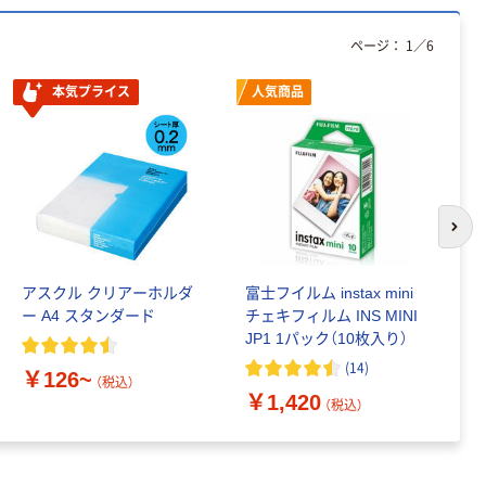
トーカイスクリ
ーン AFパネ
ページ：
1
／
6
ル 高さ
1100MM用 ブ
￥7,820~
本気プライス
人気商品
ラウン
（税込）
トーカイスクリ
ーン AFパネ
ル パネル連結
用パーツ
￥680~
次の
（税込）
アスクル クリアーホルダ
富士フイルム instax mini
ゴ
ー A4 スタンダード
チェキフィルム INS MINI
乳
JP1 1パック（10枚入り）
詰
1
(
14
)
￥126~
（税込）
￥1,420
￥
（税込）