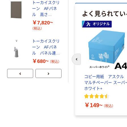
トーカイスクリ
オリジナル
ーン AFパネ
よく見られてい
アスクル マルチ
ル 高さ
ワーク 制菌・防
1100MM用 ブ
￥7,820~
炎クロススクリ
オリジナル
ラウン
（税込）
ーン 高さ
￥6,980~
1800mm
（税込）
トーカイスクリ
ーン AFパネ
人気商品
ル パネル連結
用パーツ
トーカイスクリ
￥680~
前のスライドへ
（税込）
ーン EGシンプ
ルパネル 両側補
コピー用紙 アスク
助脚
￥2,940~
マルチペーパー スーパ
（税込）
ホワイト+
￥149~
（税込）