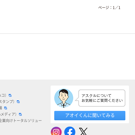
ページ：
1
／
1
ハコ）
スタンプ）
場
bメディア）
アオイくんに聞いてみる
企業向けトータルソリュー