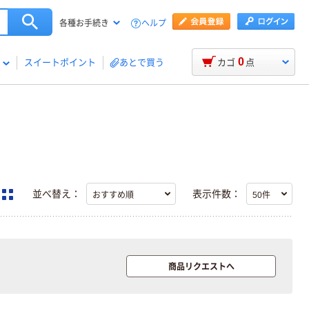
ヘルプ
各種お手続き
0
スイートポイント
あとで買う
カゴ
点
並べ替え：
表示件数：
商品リクエストへ
人気商品
トーカイスクリ