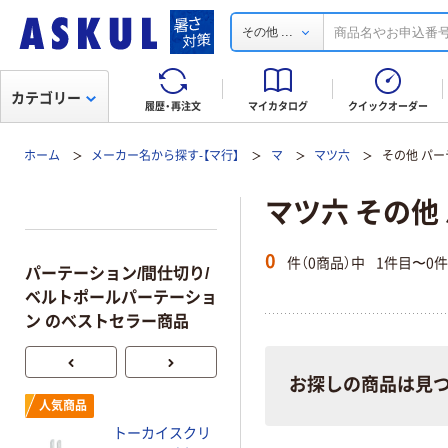
...
その他
カテゴリー
履歴・再注文
マイカタログ
クイックオーダー
ホーム
メーカー名から探す-【マ行】
マ
マツ六
その他 パー
マツ六 その他
0
件（0商品）中
1件目〜0
パーテーション/間仕切り/
ベルトポールパーテーショ
ン のベストセラー商品
お探しの商品は見
人気商品
人気商品
トーカイスクリ
トーカイスクリ