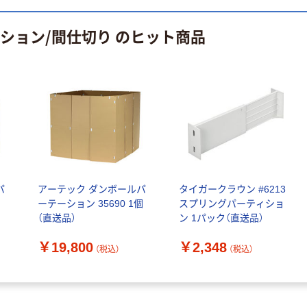
ーン メディカ
タイプ 5連
￥33,900~
ルソフトスクリ
ーション/間仕切り のヒット商品
（税込）
ーン3連タイプ
￥33,960~
（税込）
トーカイスクリ
ーン EGシンプ
ルパネル専用
キャスター脚
￥5,830
（税込）
EG-CTST 1セ
ット(2個入)（取
カゴへ
寄品）
パ
アーテック ダンボールパ
タイガークラウン #6213
トーカイスクリ
ーテーション 35690 1個
スプリングパーティショ
ーン MSパネル
（直送品）
ン 1パック（直送品）
クロスパネル
￥19,800
￥2,348
￥11,880~
（税込）
（税込）
（税込）
【軒先渡し】ナカ
バヤシ パーテ