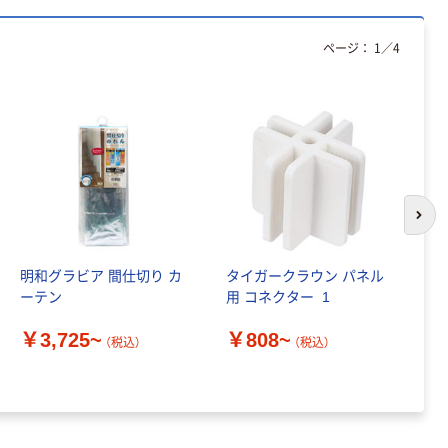
ーン MSパネル
用 補助脚 幅38×
ページ：
1
／
4
奥行230×高さ
￥2,000~
190mm
（税込）
人気商品
トーカイスクリ
ーン ブラックフ
レームパーティ
ション 安定脚
￥1,830~
次の
補助脚
（税込）
明和グラビア 間仕切り カ
タイガークラウン パネル
森
人気商品
ーテン
用 コネクター_1
シ
(
トーカイスクリ
￥3,725~
￥808~
送
ーン MSパネル
（税込）
（税込）
￥
木目調パネル
￥9,760~
（税込）