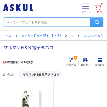
カゴ
メニュー
ホーム
メーカー名から探す - 【マ行】
マ
マルマンH＆B
マルマンH＆B 電子タバコ
1
1
件（2商品）中 1～1件を表示
表示切替
絞り込み
並び替え
マルマンH＆B 電子タバコ
絞り込み