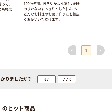
期間限定価格
100％使用。まろやかな風味と、後味
甘みで、
アスクル プラ
のひかないすっきりとした甘みで、
にも幅広
スチックグロー
どんなお料理やお菓子作りにも幅広
ブ 薄手 粉な
くお使いいただけます。
し（パウダーフ
￥298~
（税込）
リー）
本気プライス
嬬恋銘水 ナチュ
前へ
次へ
ラルミネラルウ
1
ォーター 500ml
キャップシール
￥1,037~
付き／2Lラベル
（税込）
レス 10本
つかりましたか？
はい
いいえ
本気プライス
ファーストレイ
ト ホワイト紙コ
ップ
￥374~
（税込）
ー のヒット商品