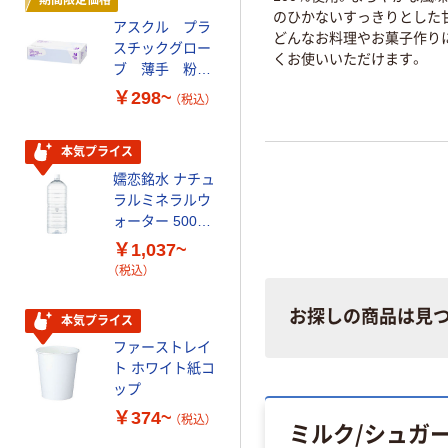
期間限定価格
本気プライス
のひかないすっきりとした
アスクル プラ
ペーパータオル
どんなお料理やお菓子作り
スチックグロー
小判・シングル
くお使いいただけます。
ブ 薄手 粉な
再生紙 200枚
し（パウダーフ
FSC認証紙 アス
￥298~
￥143~
（税込）
（税込）
リー）
クルオリジナル
本気プライス
オリジナル
嬬恋銘水 ナチュ
【アスクル限定】
ラルミネラルウ
ファーストレイ
ォーター 500ml
ト ニトリルグ
キャップシール
ローブ ブル
￥1,037~
￥698~
（税込）
付き／2Lラベル
ー 粉なし（パ
（税込）
レス 10本
ウダーフリー）
オリジナル
お探しの商品は見
本気プライス
スズラン 酒精綿
ファーストレイ
G バルクタイプ
ト ホワイト紙コ
指定医薬部外品
ップ
￥140~
（税込）
￥374~
（税込）
ミルク/シュガ