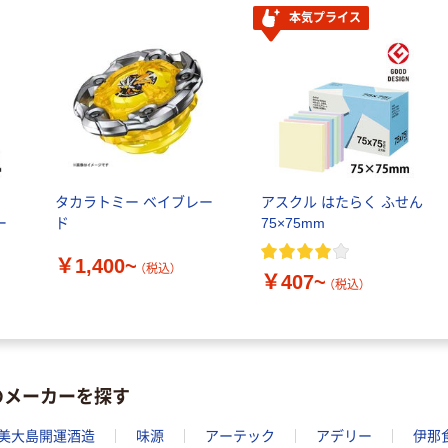
本気プライス
ル
タカラトミー ベイブレー
アスクル はたらく ふせん
ー
ド
75×75mm
￥1,400~
（税込）
￥407~
（税込）
のメーカーを探す
美大島開運酒造
味源
アーテック
アデリー
伊那