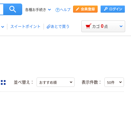
ヘルプ
各種お手続き
0
スイートポイント
あとで買う
カゴ
点
並べ替え：
表示件数：