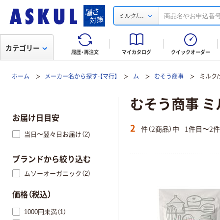
...
ミルク/
カテゴリー
履歴・再注文
マイカタログ
クイックオーダー
ホーム
メーカー名から探す-【マ行】
ム
むそう商事
ミルク
むそう商事 ミ
お届け日目安
2
件（2商品）中
1件目〜2
当日〜翌々日お届け（2)
ブランドから絞り込む
ムソーオーガニック（2）
価格（税込）
1000円未満（1）