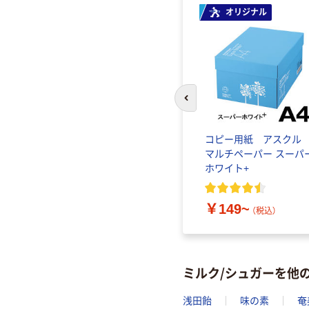
オリジナル
前のスライドへ
コピー用紙 アスク
マルチペーパー スーパ
ホワイト+
￥149~
（税込）
ミルク/シュガーを他
浅田飴
味の素
奄