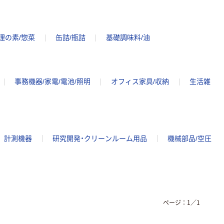
理の素/惣菜
缶詰/瓶詰
基礎調味料/油
事務機器/家電/電池/照明
オフィス家具/収納
生活雑
計測機器
研究開発・クリーンルーム用品
機械部品/空圧
ページ：
1
／
1