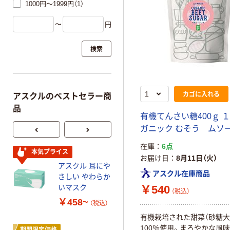
1000円～1999円（1）
〜
円
検索
カゴに入れる
アスクルのベストセラー商
品
有機てんさい糖400ｇ １
ガニック むそう ムソ
在庫
6点
本気プライス
オリジナル
お届け日
8月11日（火）
アスクル 耳にや
【アスクル限定】
アスクル在庫商品
さしい やわらか
ファーストレイ
いマスク
ト ニトリルグ
￥540
（税込）
ローブ ホワイ
￥458~
￥698~
（税込）
（税込）
ト 粉なし（パ
有機栽培された甜菜（砂糖大
ウダーフリー）
100％使用。まろやかな風味