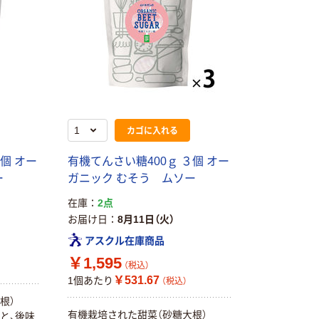
カゴに入れる
個 オー
有機てんさい糖400ｇ ３個 オー
ー
ガニック むそう ムソー
在庫
2点
本気プライス
本気プライス
お届け日
8月11日（火）
ティッシュペー
アスクル 耳にや
アスクル在庫商品
パー ボックス
さしい やわらか
モカ 200組 5個
いマスク
￥1,595
（税込）
アスクル オリジ
￥428~
￥458~
￥531.67
1個あたり
（税込）
（税込）
（税込）
ナルティッシュ
根）
PEFC認証
有機栽培された甜菜（砂糖大根）
と、後味