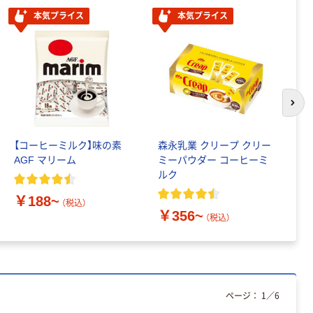
本気プライス
本気プライス
次の
【コーヒーミルク】味の素
森永乳業 クリープ クリー
メ
AGF マリーム
ミーパウダー コーヒーミ
て
ルク
ュ
￥188~
（税込）
￥356~
￥
（税込）
ページ：
1
／
6