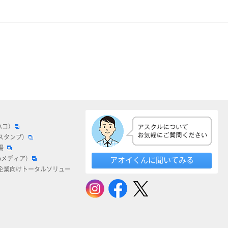
ハコ）
スタンプ）
場
bメディア）
アオイくんに聞いてみる
企業向けトータルソリュー