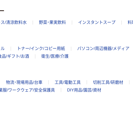
ー
ス/清涼飲料水
野菜・果実飲料
インスタントスープ
料
イル
トナー/インク/コピー用紙
パソコン/周辺機器/メディア
食品/ギフト/お酒
衛生/医療/介護
物流・現場用品/台車
工具/電動工具
切削工具/研磨材
業服/ワークウェア/安全保護具
DIY用品/園芸/資材