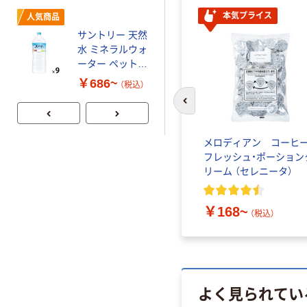
本気プライス
本気プライス
人気商品
蛍光オプテック
サントリー 天然
ス1(アスクル限
水 ミネラルウォ
定モデル) 蛍光
ーター ペットボ
ペン ゼブラ
￥52~
（税込）
トル
￥686~
（税込）
前のスライドへ
ばら印
ドトールコーヒー クリ
メロディアン コーヒ
1kg）
ーミングパウダー 1kg
フレッシュ・ポーション
リーム （セレニータ）
2
)
￥1,180~
（税込）
￥168~
（税込）
よく見られてい