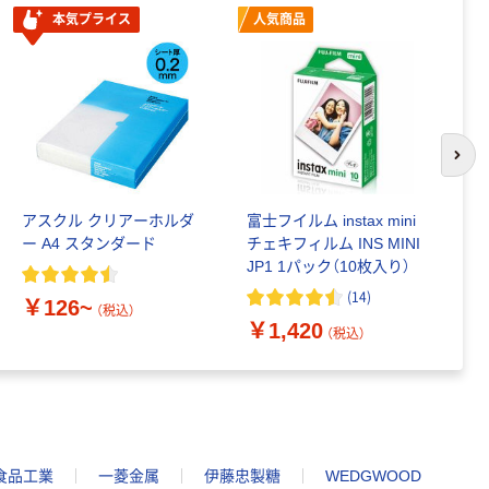
本気プライス
人気商品
次の
アスクル クリアーホルダ
富士フイルム instax mini
ゴ
ー A4 スタンダード
チェキフィルム INS MINI
乳
JP1 1パック（10枚入り）
詰
1
(
14
)
￥126~
（税込）
￥1,420
￥
（税込）
食品工業
一菱金属
伊藤忠製糖
WEDGWOOD