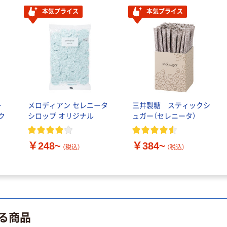
本気プライス
本気プライス
人気商品
サントリー 天然
水 ミネラルウォ
ーター ペットボ
トル
￥686~
（税込）
ー
メロディアン セレニータ
三井製糖 スティックシ
ク
シロップ オリジナル
ュガー（セレニータ）
￥248~
￥384~
（税込）
（税込）
る商品