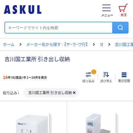
カゴ
メニュー
ホーム
メーカー名から探す - 【ヤ・ラ・ワ行】
ヨ
吉川国工
吉川国工業所 引き出し収納
1
16
件（42商品）中 1～16件を表示
表示切替
絞り込み
並び替え
吉川国工業所 引き出し収納
絞り込み