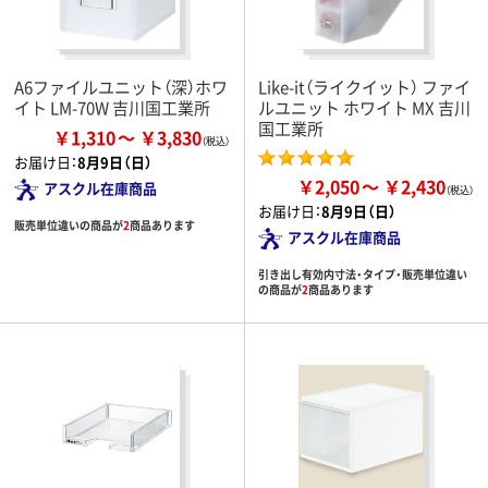
A6ファイルユニット（深）ホワ
Like-it（ライクイット） ファイ
イト LM-70W 吉川国工業所
ルユニット ホワイト MX 吉川
国工業所
￥1,310
￥3,830
お届け日：
8月9日（日）
￥2,050
￥2,430
アスクル在庫商品
お届け日：
8月9日（日）
販売単位違いの商品が
2
商品あります
アスクル在庫商品
引き出し有効内寸法・タイプ・販売単位違い
の商品が
2
商品あります