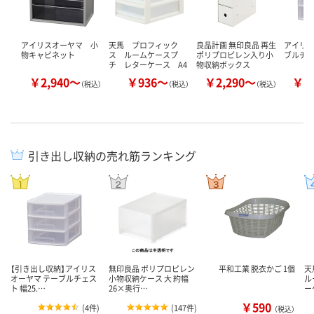
アイリスオーヤマ 小
天馬 プロフィック
良品計画 無印良品 再生
アイリス
物キャビネット
ス ルームケースプ
ポリプロピレン入り小
ブルチェ
チ レターケース A4
物収納ボックス
￥2,940～
￥936～
￥2,290～
￥1
（税込）
（税込）
（税込）
引き出し収納の売れ筋ランキング
【引き出し収納】アイリス
無印良品 ポリプロピレン
平和工業 脱衣かご 1個
天
オーヤマ テーブルチェス
小物収納ケース 大 約幅
ル
ト 幅25.…
26×奥行…
ー
￥590
(
4件
)
(
147件
)
（税込）