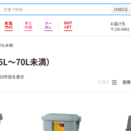
詳細設定
お届け先
〒135-0061
70L未満）
5L～70L未満）
20件目を表示
リスト
画像