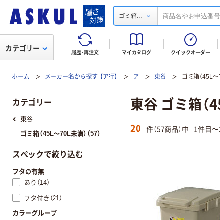
...
ゴミ箱
カテゴリー
履歴・再注文
マイカタログ
クイックオーダー
ホーム
メーカー名から探す-【ア行】
ア
東谷
ゴミ箱（45L～
東谷 ゴミ箱（4
カテゴリー
東谷
20
件（57商品）中
1件目〜
ゴミ箱（45L～70L未満）（57）
スペックで絞り込む
フタの有無
あり（14）
フタ付き（21）
カラーグループ