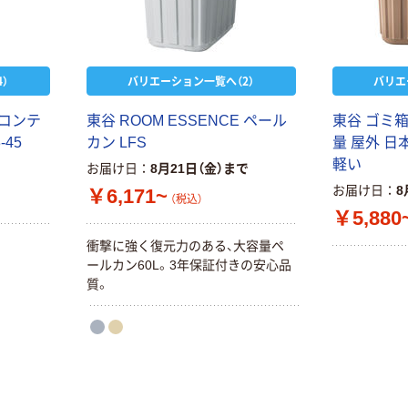
）
バリエーション一覧へ（2）
バリエ
 コンテ
東谷 ROOM ESSENCE ペール
東谷 ゴミ箱
-45
カン LFS
量 屋外 日
軽い
お届け日
8月21日（金）まで
お届け日
8
￥6,171~
（税込）
￥5,880
衝撃に強く復元力のある、大容量ペ
ールカン60L。3年保証付きの安心品
質。