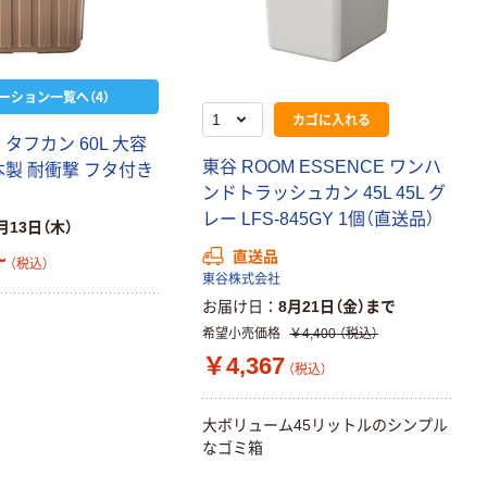
ーション一覧へ（4）
カゴに入れる
 タフカン 60L 大容
東谷 ROOM ESSENCE ワンハ
本製 耐衝撃 フタ付き
ンドトラッシュカン 45L 45L グ
レー LFS-845GY 1個（直送品）
月13日（木）
~
直送品
（税込）
東谷株式会社
お届け日
8月21日（金）まで
希望小売価格
￥4,400
（税込）
￥4,367
（税込）
大ボリューム45リットルのシンプル
なゴミ箱