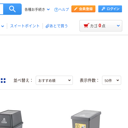
ヘルプ
各種お手続き
0
スイートポイント
あとで買う
カゴ
点
並べ替え：
表示件数：