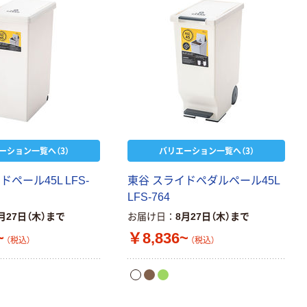
￥126~
（税込）
本気プライス
ティッシュペー
パー ボックス
150組 5箱入 ア
スクル スマート
￥328~
（税込）
コンパクト ビ
ビッド PEFC認
ーション一覧へ（3）
バリエーション一覧へ（3）
証
本気プライス
ペーパータオル
ペール45L LFS-
東谷 スライドペダルペール45L
中判 再生紙
LFS-764
100％ 200枚
月27日（木）まで
お届け日
8月27日（木）まで
FSC認証 シング
￥149~
（税込）
ル 大王製紙共同
~
￥8,836~
（税込）
（税込）
企画 オリジナル