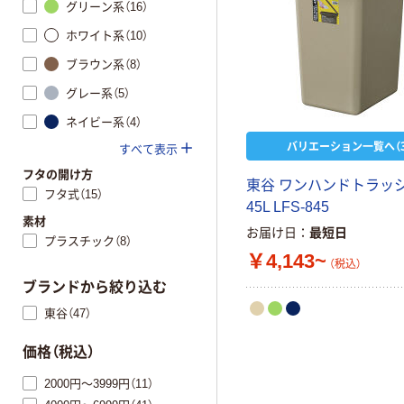
グリーン系（16）
ホワイト系（10）
ブラウン系（8）
グレー系（5）
ネイビー系（4）
バリエーション一覧へ（3
すべて表示
フタの開け方
東谷 ワンハンドトラッ
フタ式（15）
45L LFS-845
素材
お届け日
最短日
プラスチック（8）
￥4,143~
（税込）
ブランドから絞り込む
東谷（47）
価格（税込）
2000円～3999円（11）