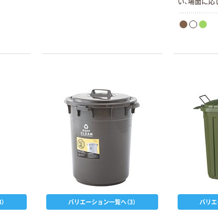
い、場面に応
印象を持たせ
）
バリエーション一覧へ（3）
バリエ