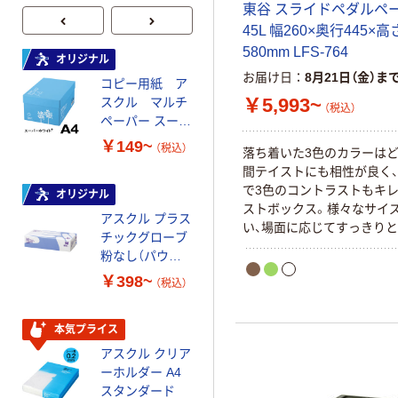
東谷 スライドペダルペール
45L 幅260×奥行445×高
580mm LFS-764
オリジナル
オリジナル
お届け日
8月21日（金）ま
コピー用紙 ア
コピー用紙 マ
￥5,993~
スクル マルチ
ルチペーパー
（税込）
ペーパー スーパ
スーパーエコノ
ーホワイト+
ミー+
￥149~
￥149~
（税込）
（税込）
落ち着いた3色のカラーは
間テイストにも相性が良く
で3色のコントラストもキ
オリジナル
本気プライス
ストボックス。様々なサイ
アスクル プラス
トイレットペー
い、場面に応じてすっきり
チックグローブ
パー ダブル60
印象を持たせます。
粉なし（パウダ
ｍ 再生紙
ーフリー）
100% 6ロール
￥398~
￥460~
（税込）
（税込）
リサイクル100
芯あり FSC認
証
本気プライス
本気プライス
アスクル クリア
アスクル 耳にや
ーホルダー A4
さしい やわらか
スタンダード
いマスク