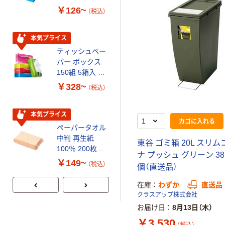
￥126~
￥458~
（税込）
（税込）
本気プライス
本気プライス
ティッシュペー
トイレットペー
パー ボックス
パー シングル
150組 5箱入 ア
120ｍ 再生紙
スクル スマート
100% 6ロール
￥328~
￥470~
（税込）
（税込）
コンパクト ビ
リサイクル100
ビッド PEFC認
芯あり FSC認
証
証
本気プライス
期間限定価格
カゴに入れる
ペーパータオル
アスクル プラ
中判 再生紙
スチックグロー
東谷 ゴミ箱 20L スリ
100％ 200枚
ブ 薄手 粉な
ナ プッシュ グリーン 387
FSC認証 シング
し（パウダーフ
￥149~
￥298~
（税込）
（税込）
個（直送品）
ル 大王製紙共同
リー）
企画 オリジナル
在庫
わずか
直送品
クラスアップ株式会社
お届け日
8月13日（木）
￥3,530