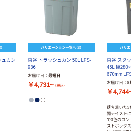
）
バリエーション一覧へ（3）
バリエ
シュカン
東谷 トラッシュカン 50L LFS-
東谷 スタッ
936
45L 幅28
670mm LFS
お届け日
最短日
お届け日
8
￥4,731~
（税込）
￥4,744
落ち着いた3
間テイストに
で3色のコン
ストボックス