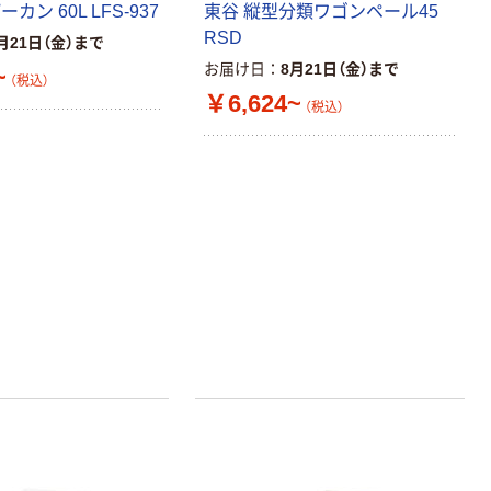
カン 60L LFS-937
東谷 縦型分類ワゴンペール45
RSD
月21日（金）まで
お届け日
8月21日（金）まで
~
本気プライス
オリジナル
（税込）
￥6,624~
アスクル トイ
コピー用紙 ア
（税込）
レのおそうじシ
スクル マルチ
ート 大王製紙
ペーパー スーパ
共同企画 トイ
ーホワイト+
￥330~
￥149~
（税込）
（税込）
レクリーナー
トイレシート
オリジナル
本気プライス
オリジナル
【ガムテープ】ア
アスクル プラス
スクル 現場のチ
チックグローブ
カラ 厚さ
粉なし（パウダ
0.22mm 布テー
ーフリー）
￥145~
￥398~
（税込）
（税込）
プ
本気プライス
アスクル クリア
ーホルダー A4
スタンダード