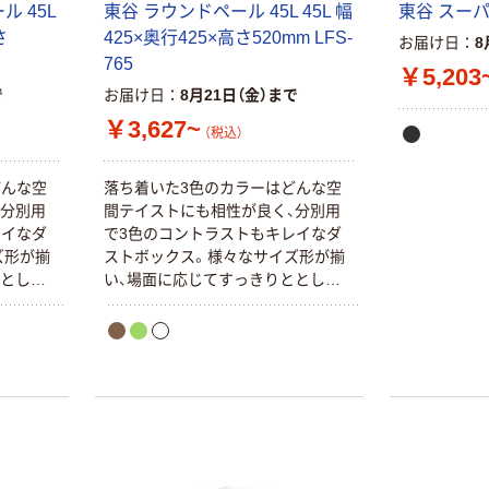
 45L
東谷 ラウンドペール 45L 45L 幅
東谷 スーパー
さ
425×奥行425×高さ520mm LFS-
お届け日
8
765
￥5,203
本気プライス
オリジナル
で
お届け日
8月21日（金）まで
蛍光オプテック
【アスクル限定】
￥3,627~
ス1(アスクル限
ファーストレイ
（税込）
定モデル) 蛍光
ト ニトリルグ
ペン ゼブラ
ローブ ホワイ
￥52~
￥698~
（税込）
（税込）
どんな空
落ち着いた3色のカラーはどんな空
ト 粉なし（パ
、分別用
間テイストにも相性が良く、分別用
ウダーフリー）
レイなダ
で3色のコントラストもキレイなダ
本気プライス
本気プライス
ズ形が揃
ストボックス。様々なサイズ形が揃
嬬恋銘水 ナチュ
ペーパータオル
ととした
い、場面に応じてすっきりととした
ラルミネラルウ
小判・シングル
印象を持たせます。
ォーター 500ml
再生紙 200枚
キャップシール
FSC認証紙 アス
￥1,037~
￥143~
（税込）
付き／2Lラベル
クルオリジナル
（税込）
レス 10本
本気プライス
オリジナル
ティッシュペー
スズラン 酒精綿
パー ボックス
G バルクタイプ
モカ 200組 5個