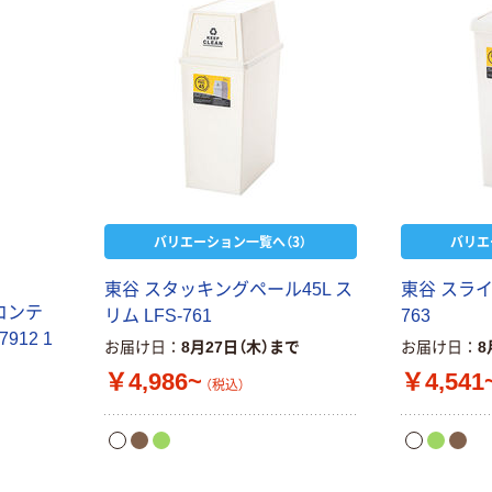
指定医薬部外品
アスクル オリジ
￥428~
（税込）
ナルティッシュ
￥140~
（税込）
PEFC認証
オリジナル
人気商品
【アスクル限定】
サントリー 天然
ファーストレイ
水 ミネラルウォ
ト ニトリルグ
ーター ペットボ
ローブ ブル
￥698~
（税込）
トル
ー 粉なし（パ
￥686~
（税込）
ウダーフリー）
バリエーション一覧へ（3）
バリエ
オリジナル
本気プライス
アスクル 検査用
東谷 スタッキングペール45L ス
東谷 スライド
ファーストレイ
ディスポパンツ
ムコンテ
リム LFS-761
763
ト ホワイト紙コ
￥96~
（税込）
912 1
ップ
お届け日
8月27日（木）まで
お届け日
8
￥374~
￥4,986~
￥4,541
（税込）
（税込）