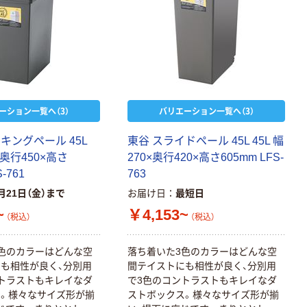
ーション一覧へ（3）
バリエーション一覧へ（3）
キングペール 45L
東谷 スライドペール 45L 45L 幅
0×奥行450×高さ
270×奥行420×高さ605mm LFS-
-761
763
月21日（金）まで
お届け日
最短日
~
￥4,153~
（税込）
（税込）
色のカラーはどんな空
落ち着いた3色のカラーはどんな空
も相性が良く、分別用
間テイストにも相性が良く、分別用
トラストもキレイなダ
で3色のコントラストもキレイなダ
。様々なサイズ形が揃
ストボックス。様々なサイズ形が揃