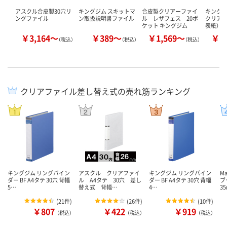
アスクル合皮製30穴リ
キングジム スキットマ
合皮製クリアーファイ
キングジ
ングファイル
ン取扱説明書ファイル
ル レザフェス 20ポ
クリアー
ケット キングジム
表紙）
￥3,164～
￥389～
￥1,569～
￥1
（税込）
（税込）
（税込）
クリアファイル差し替え式の売れ筋ランキング
キングジム リングバイン
アスクル クリアファイ
キングジム リングバイン
M
ダー BF A4タテ 30穴 背幅
ル A4タテ 30穴 差し
ダー BF A4タテ 30穴 背幅
ブ
5…
替え式 背幅…
4…
3
(
21件
)
(
26件
)
(
10件
)
￥807
￥422
￥919
（税込）
（税込）
（税込）