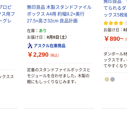
無印良品 
プロピ
無印良品 木製スタンドファイル
てられるダ
クス用フ
ボックス A4用 約幅9.2×奥行
ックス5枚組
トグレ
27.5×高さ32cm 良品計画
お届け日
8
在庫
あり
お届け日
8月8日（土）
￥890~
（
アスクル在庫商品
￥2,290
ダンボール
（税込）
ックスです。
てやすくなり
定番のスタンドファイルボックスと
モジュールを合わせました。木製の
ックスス
棚にもしっくりなじみます。