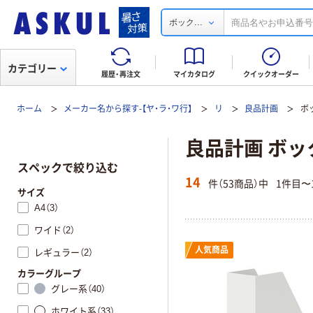
...
ボック
カテゴリー
履歴・再注文
マイカタログ
クイックオーダー
ホーム
メーカー名から探す-【ヤ・ラ・ワ行】
リ
良品計画
ボ
良品計画 ボッ
スペックで絞り込む
14
件（53商品）中
1件目〜
サイズ
A4（3）
ワイド（2）
人気商品
レギュラー（2）
カラーグループ
グレー系（40）
ホワイト系（33）