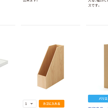
入る、幅15
トル
ー 粉なし（パ
￥686~
（税込）
スです。
ウダーフリー）
オリジナル
本気プライス
アスクル 検査用
ファーストレイ
ディスポパンツ
ト ホワイト紙コ
￥96~
（税込）
ップ
￥374~
（税込）
バリエ
カゴに入れる