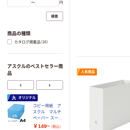
〜
円
検索
商品の種類
カタログ掲載品（16）
アスクルのベストセラー商
人気商品
品
オリジナル
オリジナル
コピー用紙 ア
コピー用紙 マ
スクル マルチ
ルチペーパー
ペーパー スーパ
スーパーエコノ
ーホワイト+
ミー+
￥149~
￥149~
（税込）
（税込）