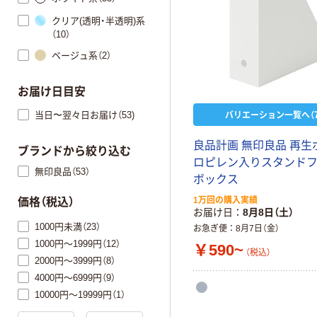
クリア(透明・半透明)系
（10）
ベージュ系（2）
お届け日目安
バリエーション一覧へ（7
当日〜翌々日お届け（53)
良品計画 無印良品 再生
ブランドから絞り込む
ロピレン入りスタンド
無印良品（53）
ボックス
1万回の購入実績
価格（税込）
お届け日
8月8日（土）
1000円未満（23）
お急ぎ便
8月7日（金）
1000円～1999円（12）
￥590~
（税込）
2000円～3999円（8）
4000円～6999円（9）
10000円～19999円（1）