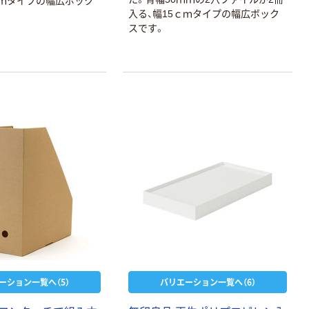
ｃｍタイプの幅広ボック
コンパクト ビ
入る、幅15ｃｍタイプの幅広ボック
ビッド PEFC認
スです。
証
本気プライス
ペーパータオル
中判 再生紙
100％ 200枚
FSC認証 シング
￥149~
（税込）
ル 大王製紙共同
企画 オリジナル
ーション一覧へ（5）
バリエーション一覧へ（6）