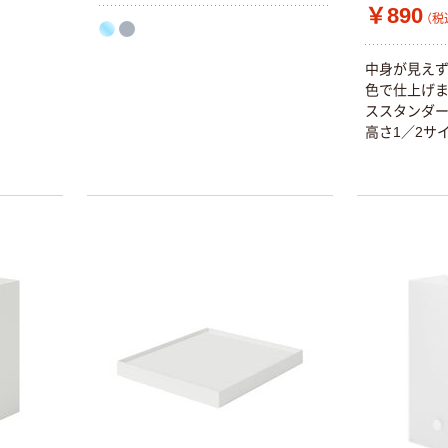
￥890
（税
中身が見え
色で仕上げま
ススタンダー
高さ1／2サ
本気プライス
オリジナル
蛍光オプテック
【アスクル限定】
ス1(アスクル限
ファーストレイ
定モデル) 蛍光
ト ニトリルグ
ペン ゼブラ
ローブ ホワイ
￥52~
￥698~
（税込）
（税込）
ト 粉なし（パ