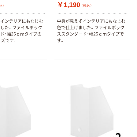
￥1,190
込）
（税込）
ずインテリアにもなじむ
中身が見えずインテリアにもなじむ
した。ファイルボック
色で仕上げました。ファイルボック
ド・幅25ｃｍタイプの
ススタンダード・幅25ｃｍタイプで
イズです。
す。
本気プライス
オリジナル
アスクル トイ
コピー用紙 ア
レのおそうじシ
スクル マルチ
ート 大王製紙
ペーパー スーパ
共同企画 トイ
ーホワイト+
￥330~
￥149~
（税込）
（税込）
レクリーナー