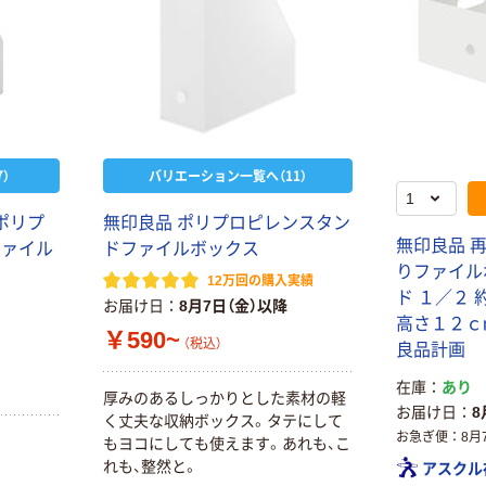
）
バリエーション一覧へ（11）
ポリプ
無印良品 ポリプロピレンスタン
無印良品 
ファイル
ドファイルボックス
りファイル
12万回の購入実績
ド １／２ 
お届け日
8月7日（金）以降
高さ１２ｃ
￥590~
（税込）
良品計画
在庫
あり
厚みのあるしっかりとした素材の軽
お届け日
8
く丈夫な収納ボックス。タテにして
お急ぎ便
8月
もヨコにしても使えます。あれも、こ
れも、整然と。
アスクル