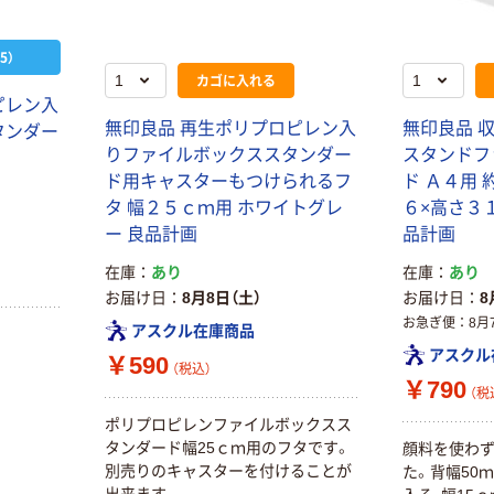
ウダーフリー）
本気プライス
本気プライス
5）
嬬恋銘水 ナチュ
ペーパータオル
カゴに入れる
ラルミネラルウ
小判・シングル
ピレン入
ォーター 500ml
再生紙 200枚
無印良品 再生ポリプロピレン入
無印良品 
タンダー
キャップシール
FSC認証紙 アス
￥1,037~
￥143~
りファイルボックススタンダー
スタンドフ
（税込）
付き／2Lラベル
クルオリジナル
（税込）
ド用キャスターもつけられるフ
ド Ａ４用
レス 10本
タ 幅２５ｃｍ用 ホワイトグレ
６×高さ３
本気プライス
オリジナル
ー 良品計画
品計画
ティッシュペー
スズラン 酒精綿
パー ボックス
在庫
あり
在庫
あり
G バルクタイプ
モカ 200組 5個
お届け日
8月8日（土）
お届け日
8
指定医薬部外品
アスクル オリジ
￥428~
（税込）
お急ぎ便
8月
アスクル在庫商品
ナルティッシュ
￥140~
（税込）
アスクル
PEFC認証
￥590
（税込）
オリジナル
￥790
（税
人気商品
【アスクル限定】
ポリプロピレンファイルボックスス
サントリー 天然
ファーストレイ
タンダード幅25ｃｍ用のフタです。
顔料を使わ
水 ミネラルウォ
ト ニトリルグ
別売りのキャスターを付けることが
た。背幅50
ーター ペットボ
ローブ ブル
￥698~
（税込）
出来ます。