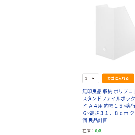
カゴに入れる
無印良品 収納 ポリプロ
スタンドファイルボック
ド Ａ４用 約幅１５×奥
６×高さ３１．８ｃｍ ク
個 良品計画
在庫
6点