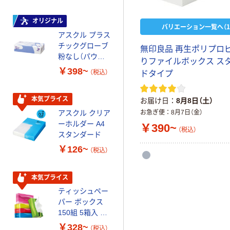
オリジナル
本気プライス
バリエーション一覧へ（1
アスクル プラス
トイレットペー
チックグローブ
パー ダブル60
無印良品 再生ポリプロ
粉なし（パウダ
ｍ 再生紙
りファイルボックス ス
ーフリー）
100% 6ロール
￥398~
￥460~
（税込）
（税込）
ドタイプ
リサイクル100
芯あり FSC認
証
本気プライス
本気プライス
お届け日
8月8日（土）
アスクル クリア
アスクル 耳にや
お急ぎ便
8月7日（金）
ーホルダー A4
さしい やわらか
￥390~
（税込）
スタンダード
いマスク
￥126~
￥458~
（税込）
（税込）
本気プライス
本気プライス
ティッシュペー
トイレットペー
パー ボックス
パー シングル
150組 5箱入 ア
120ｍ 再生紙
スクル スマート
100% 6ロール
￥328~
￥470~
（税込）
（税込）