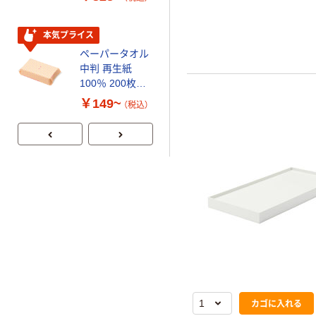
コンパクト ビ
リサイクル100
ビッド PEFC認
芯あり FSC認
証
証
本気プライス
期間限定価格
ペーパータオル
アスクル プラ
中判 再生紙
スチックグロー
100％ 200枚
ブ 薄手 粉な
FSC認証 シング
し（パウダーフ
￥149~
￥298~
（税込）
（税込）
ル 大王製紙共同
リー）
企画 オリジナル
カゴに入れる