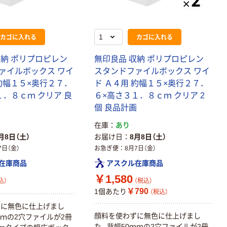
トイレシート
オリジナル
本気プライス
オリジナル
【ガムテープ】ア
アスクル プラス
カゴに入れる
カゴに入れる
スクル 現場のチ
チックグローブ
カラ 厚さ
粉なし（パウダ
収納 ポリプロピレン
無印良品 収納 ポリプロピレン
0.22mm 布テー
ーフリー）
￥145~
￥398~
ァイルボックス ワイ
スタンドファイルボックス ワイ
（税込）
（税込）
プ
 約幅１５×奥行２７．
ド Ａ４用 約幅１５×奥行２７．
１．８ｃｍ クリア 良
６×高さ３１．８ｃｍ クリア 2
本気プライス
個 良品計画
アスクル クリア
ーホルダー A4
在庫
あり
スタンダード
月8日（土）
お届け日
8月8日（土）
￥126~
（税込）
7日（金）
お急ぎ便
8月7日（金）
在庫商品
アスクル在庫商品
本気プライス
￥1,580
込）
（税込）
ティッシュペー
￥790
1個あたり
（税込）
パー ボックス
ずに無色に仕上げまし
150組 5箱入 ア
顔料を使わずに無色に仕上げまし
ｍｍの2穴ファイルが2冊
スクル スマート
￥328~
（税込）
た。背幅50ｍｍの2穴ファイルが2冊