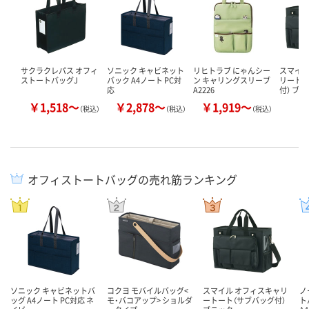
サクラクレパス オフィ
ソニック キャビネット
リヒトラブ にゃんシー
スマイル
ストートバッグJ
バック A4ノート PC対
ン キャリングスリーブ
リートー
応
A2226
付） ブ
￥1,518～
￥2,878～
￥1,919～
￥
（税込）
（税込）
（税込）
オフィストートバッグの売れ筋ランキング
ソニック キャビネットバ
コクヨ モバイルバッグ<
スマイル オフィスキャリ
ノ
ッグ A4ノート PC対応 ネ
モ・バコアップ> ショルダ
ートート（サブバッグ付）
ト