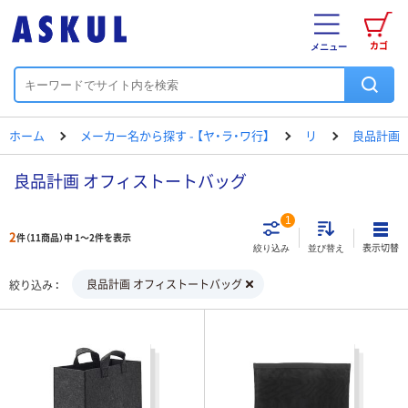
カゴ
メニュー
ホーム
メーカー名から探す - 【ヤ・ラ・ワ行】
リ
良品計画
良品計画 オフィストートバッグ
1
2
件（11商品）中 1～2件を表示
表示切替
絞り込み
並び替え
良品計画 オフィストートバッグ
絞り込み