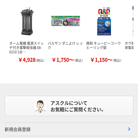
オーム電機 電源スイッ
バルサン ダニよけ レッ
興和 キューピーコーワ
ホウ砂（結
チ付き電撃殺虫器 08-
ク
ヒーリング錠
栄製薬 
0210 1台…
￥4,928
￥1,750～
￥1,150～
￥
（税込）
（税込）
（税込）
アスクルについて
お気軽にご質問ください。
新規会員登録