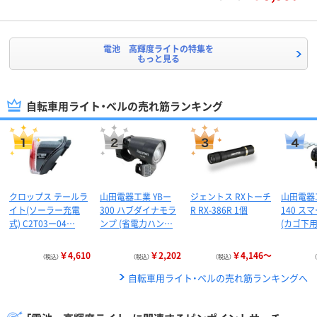
電池 高輝度ライトの特集を
もっと見る
自転車用ライト・ベルの売れ筋ランキング
クロップス テールラ
山田電器工業 YBー
ジェントス RXトーチ
山田電器工
イト(ソーラー充電
300 ハブダイナモラ
R RX-386R 1個
140 ス
式) C2T03ー04…
ンプ (省電力ハン…
(カゴ下用
￥4,610
￥2,202
￥4,146～
（税込）
（税込）
（税込）
自転車用ライト・ベルの売れ筋ランキングへ