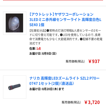
【アウトレット】ヤザワコーポレーション
3LEDミニ赤外線センサーライト 高輝度白色L
SE40 1個
【在庫処分品】●常時点灯消灯明暗&人感センサーの3モー
ドに切り替え可能です。●LEDを使用しているので、長寿
命で消費電力も少なく大変経済的です。●配線不要の乾電
池式です
在庫：
1点
お届け日：8月9日（日）
￥937
販売価格(税込)
ナリカ 高輝度LEDズームライト SZL2 P70ー
0747 1セット(2個)（直送品）
お届け日：8月20日（木）まで
￥3,720
販売価格(税込)