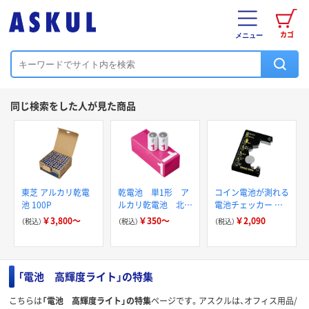
カゴ
メニュー
同じ検索をした人が見た商品
東芝 アルカリ乾電
乾電池 単1形 ア
コイン電池が測れる
池 100P
ルカリ乾電池 北欧
電池チェッカー 電
パッケージ アスク
池不要タイプ 測定
￥3,800～
￥350～
￥2,090
（税込）
（税込）
（税込）
ルオリジナル
可能電池：単1～4形
乾電池・ボタン電池
ADC-10 旭電機化成
「電池 高輝度ライト」の特集
こちらは
「電池 高輝度ライト」の特集
ページです。アスクルは、オフィス用品/