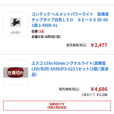
コンテック ヘルメットパワーライト 高輝度
チップタイプ白色ＬＥＤ ＳＥー０６ SE-06
1個 3-4989-01
在庫：
2点
お届け日：8月9日（日）
￥2,477
販売価格(税込)
エスコ 159x 95mm シグナルライト(高輝度
LED/矢印) EA983FS-623 1セット(2個)（直送
品）
￥4,696
販売価格(税込)
1個あたり
￥2,348
在庫切れです
（次回入荷日未定）