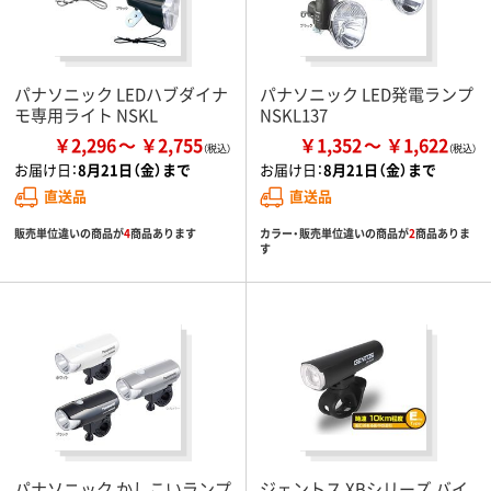
パナソニック LEDハブダイナ
パナソニック LED発電ランプ
モ専用ライト NSKL
NSKL137
￥2,296
￥2,755
￥1,352
￥1,622
お届け日：
8月21日（金）まで
お届け日：
8月21日（金）まで
直送品
直送品
販売単位違いの商品が
4
商品あります
カラー・販売単位違いの商品が
2
商品ありま
す
パナソニック かしこいランプ
ジェントス XBシリーズ バイ