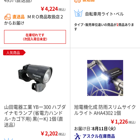
￥4,224
（税込）
自転車用ライト・ベル
直送品
ＭＲＯ商品取扱店２
からお届け
タイプ・販売単位違いの商品が
2
商品ありま
す
在庫切れです
（次回入荷日未定）
人気商品
山田電器工業 YBー300 ハブダ
旭電機化成 防雨スリムサイク
イナモランプ (省電力ハンド
ルライト AHA4302 1個
ル・カゴ下用) 黒(ーK) 1個（直
￥1,226
（税込）
送品）
お届け日：
8月11日（火）
￥2,202
（税込）
アスクル在庫商品