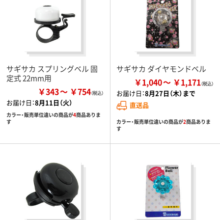
サギサカ スプリングベル 固
サギサカ ダイヤモンドベル
定式 22mm用
￥1,040
￥1,171
￥343
￥754
お届け日：
8月27日（木）まで
お届け日：
8月11日（火）
直送品
カラー・販売単位違いの商品が
4
商品ありま
カラー・販売単位違いの商品が
2
商品ありま
す
す