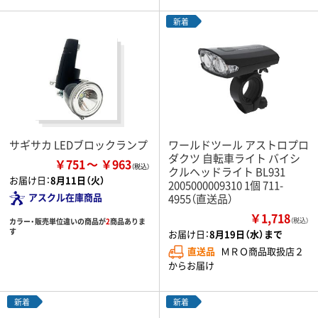
新着
サギサカ LEDブロックランプ
ワールドツール アストロプロ
ダクツ 自転車ライト バイシ
￥751
￥963
クルヘッドライト BL931
お届け日：
8月11日（火）
2005000009310 1個 711-
アスクル在庫商品
4955（直送品）
￥1,718
カラー・販売単位違いの商品が
2
商品ありま
（税込）
す
お届け日：
8月19日（水）まで
直送品
ＭＲＯ商品取扱店２
からお届け
新着
新着