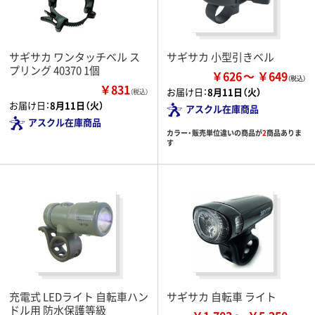
サギサカ ワンタッチベル ス
サギサカ 小型引きベル
プリング 40370 1個
￥626
￥649
￥831
お届け日：
8月11日（火）
（税込）
お届け日：
8月11日（火）
アスクル在庫商品
アスクル在庫商品
カラー・販売単位違いの商品が
2
商品ありま
す
充電式 LEDライト 自転車ハン
サギサカ 自転車 ライト
ドル用 防水保護等級