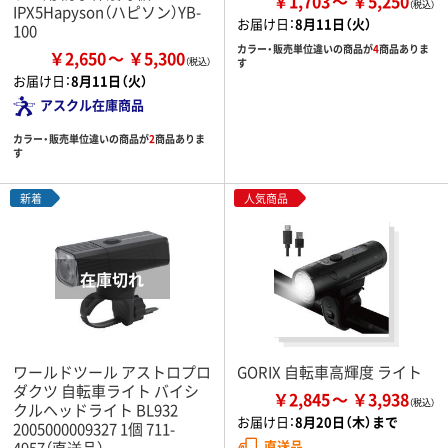
￥1,703
￥5,250
IPX5Hapyson（ハピソン）YB-
お届け日：
8月11日（火）
100
カラー・販売単位違いの商品が
4
商品ありま
￥2,650
￥5,300
す
お届け日：
8月11日（火）
アスクル在庫商品
カラー・販売単位違いの商品が
2
商品ありま
す
新着
人気商品
ワールドツール アストロプロ
GORIX 自転車高輝度 ライト
ダクツ 自転車ライト バイシ
￥2,845
￥3,938
クルヘッドライト BL932
お届け日：
8月20日（木）まで
2005000009327 1個 711-
直送品
4957（直送品）