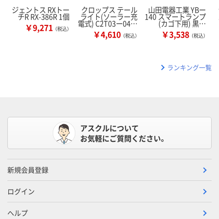
ジェントス RXトー
クロップス テール
山田電器工業 YBー
チR RX-386R 1個
ライト(ソーラー充
140 スマートランプ
電式) C2T03ー04…
(カゴ下用) 黒…
￥9,271
（税込）
￥4,610
￥3,538
（税込）
（税込）
ランキング一覧
アスクルについて
お気軽にご質問ください。
新規会員登録
ログイン
ヘルプ