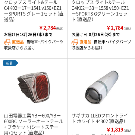
クロップス ライト&テール
クロップス ライト&テール
C4K02ー17ー1541 v150+EZ1
C4K02ー33ー1558 v150+EZ1
ーSPORTS グレー 1セット（直
ーSPORTS Gグリーン 1セッ
送品）
ト（直送品）
￥2,784
￥2,784
（税込）
（税込）
お届け日：
8月26日（水）まで
お届け日：
8月26日（水）まで
直送品
自転車・バイクパーツ
直送品
自転車・バイクパーツ
取扱店からお届け
取扱店からお届け
新着
山田電器工業 YBー600/YBー
サギサカ 1LEDフロントライ
600BC ソーラーオートテール
ト ホワイト 44302（直送品）
+ ブラケット(シートステー
￥1,819
（税込）
用) 1セット（直送品）