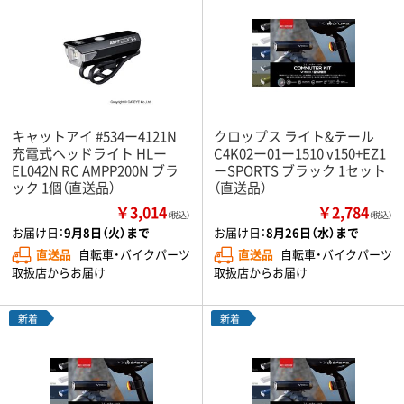
キャットアイ #534ー4121N
クロップス ライト&テール
充電式ヘッドライト HLー
C4K02ー01ー1510 v150+EZ1
EL042N RC AMPP200N ブラ
ーSPORTS ブラック 1セット
ック 1個（直送品）
（直送品）
￥3,014
￥2,784
（税込）
（税込）
お届け日：
9月8日（火）まで
お届け日：
8月26日（水）まで
直送品
自転車・バイクパーツ
直送品
自転車・バイクパーツ
取扱店からお届け
取扱店からお届け
新着
新着