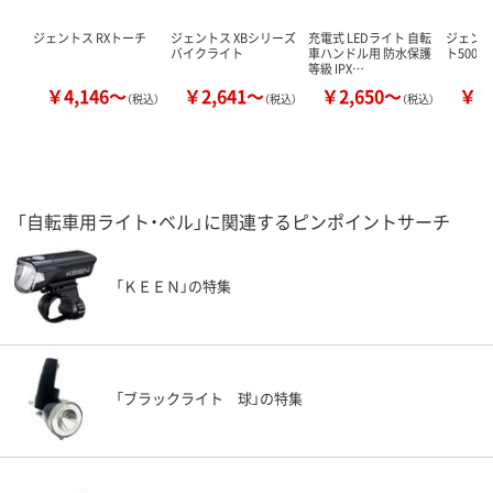
ジェントス RXトーチ
ジェントス XBシリーズ
充電式 LEDライト 自転
ジェント
バイクライト
車ハンドル用 防水保護
ト500 BL
等級 IPX…
￥4,146～
￥2,641～
￥2,650～
￥2
（税込）
（税込）
（税込）
「自転車用ライト・ベル」に関連するピンポイントサーチ
「ＫＥＥＮ」の特集
「ブラックライト 球」の特集