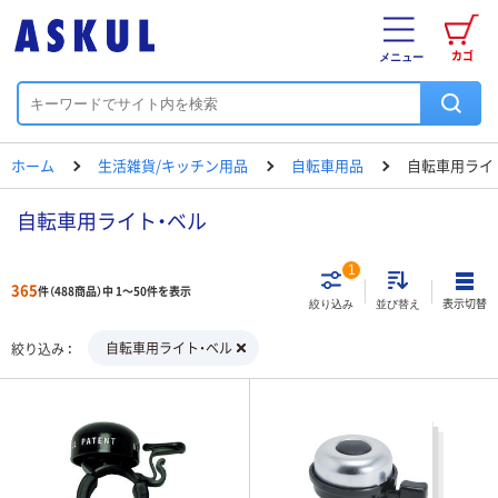
カゴ
メニュー
ホーム
生活雑貨/キッチン用品
自転車用品
自転車用ライ
自転車用ライト・ベル
1
365
件（488商品）中 1～50件を表示
表示切替
絞り込み
並び替え
自転車用ライト・ベル
絞り込み