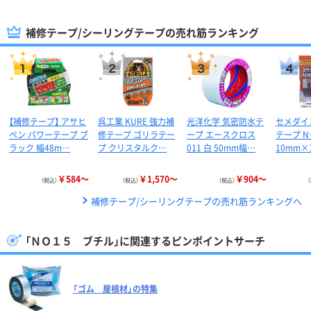
補修テープ/シーリングテープの売れ筋ランキング
【補修テープ】 アサヒ
呉工業 KURE 強力補
光洋化学 気密防水テ
セメダイ
ペン パワーテープ ブ
修テープ ゴリラテー
ープ エースクロス
テープ N
ラック 幅48m…
プ クリスタルク…
011 白 50mm幅…
10mm×
￥584～
￥1,570～
￥904～
（税込）
（税込）
（税込）
補修テープ/シーリングテープの売れ筋ランキングへ
「ＮＯ１５ ブチル」に関連するピンポイントサーチ
「ゴム 屋根材」の特集