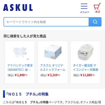
カゴ
メニュー
同じ検索をした人が見た商品
アドバンテック東洋
アスクル オリジナ
タイガー魔法瓶 マ
（ADVANTEC） 濾紙
ルストックフォーム
イコンジャー炊飯器
No.63 64-1178
￥1,840～
￥3,310～
￥11,880～
（税込）
（税込）
（税込）
「ＮＯ１５ ブチル」の特集
こちらは
「ＮＯ１５ ブチル」の特集
ページです。アスクルは、オフィス用品/現