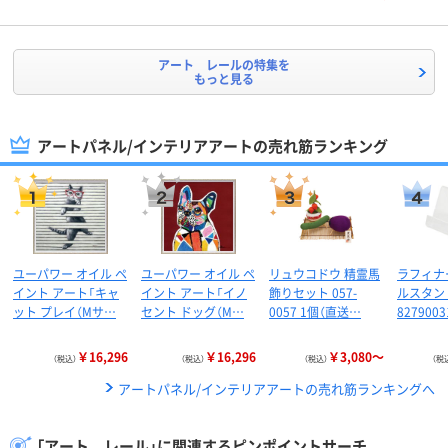
アート レールの特集を
もっと見る
アートパネル/インテリアアートの売れ筋ランキング
ユーパワー オイル ペ
ユーパワー オイル ペ
リュウコドウ 精霊馬
ラフィナ
イント アート「キャ
イント アート「イノ
飾りセット 057-
ルスタンド
ット プレイ（Mサ…
セント ドッグ（M…
0057 1個（直送…
827900
￥16,296
￥16,296
￥3,080～
（税込）
（税込）
（税込）
（税
アートパネル/インテリアアートの売れ筋ランキングへ
「アート レール」に関連するピンポイントサーチ