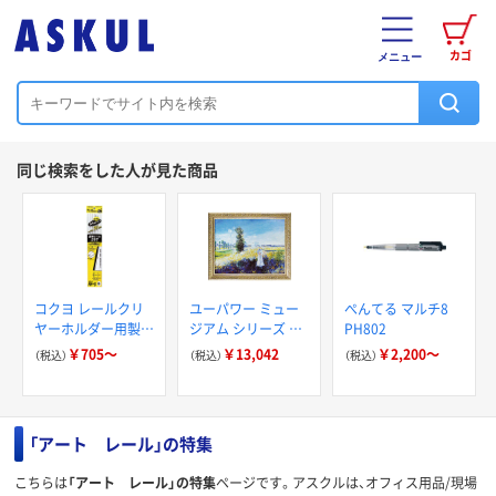
カゴ
メニュー
同じ検索をした人が見た商品
コクヨ レールクリ
ユーパワー ミュー
ぺんてる マルチ8
ヤーホルダー用製本
ジアム シリーズ モ
PH802
レールパーツ
ネ「散歩」 MW-
￥705～
￥13,042
￥2,200～
（税込）
（税込）
（税込）
14001（直送品）
「アート レール」の特集
こちらは
「アート レール」の特集
ページです。アスクルは、オフィス用品/現場