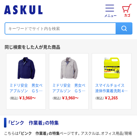
カゴ
メニュー
同じ検索をした人が見た商品
ミドリ安全 男女ペ
ミドリ安全 男女ペ
スマイルチョイス
アブルゾン Ｇ５６
アブルゾン Ｇ５６
液体作業着洗剤 4L
７ 上 ネイビー
１ 上 シルバーグ
作業着洗い ミツエ
￥3,960～
￥3,960～
￥2,265
（税込）
（税込）
（税込）
１着
レー １着
イ
「ピンク 作業着」の特集
こちらは
「ピンク 作業着」の特集
ページです。アスクルは、オフィス用品/現場