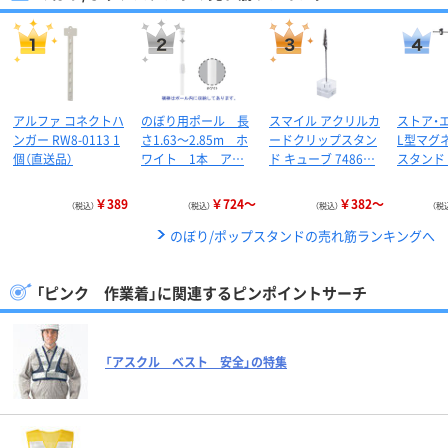
アルファ コネクトハ
のぼり用ポール 長
スマイル アクリルカ
ストア・
ンガー RW8-0113 1
さ1.63～2.85m ホ
ードクリップスタン
L型マグ
個（直送品）
ワイト 1本 ア…
ド キューブ 7486…
スタンド
￥389
￥724～
￥382～
（税込）
（税込）
（税込）
（税
のぼり/ポップスタンドの売れ筋ランキングへ
「ピンク 作業着」に関連するピンポイントサーチ
「アスクル ベスト 安全」の特集