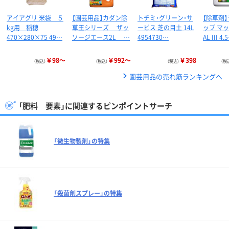
アイアグリ 米袋 ５
【園芸用品】カダン除
トチミ・グリーン・サ
【除草剤
kg用 稲穂
草王シリーズ ザッ
ービス 芝の目土 14L
ップ マ
470×280×75 49…
ソージエース2L …
4954730…
AL III 4.
￥98～
￥992～
￥398
（税込）
（税込）
（税込）
（税
園芸用品の売れ筋ランキングへ
「肥料 要素」に関連するピンポイントサーチ
「微生物製剤」の特集
「殺菌剤スプレー」の特集