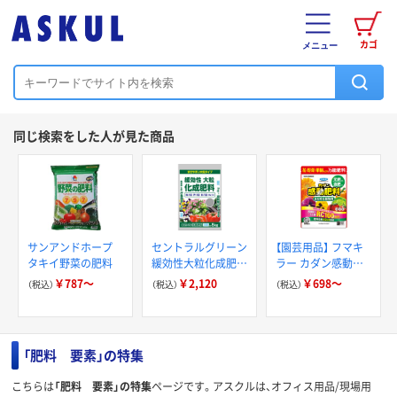
カゴ
メニュー
同じ検索をした人が見た商品
サンアンドホープ
セントラルグリーン
【園芸用品】 フマキ
タキイ野菜の肥料
緩効性大粒化成肥料
ラー カダン感動肥
5kg 7205042 1袋
料
￥787～
￥2,120
￥698～
（税込）
（税込）
（税込）
「肥料 要素」の特集
こちらは
「肥料 要素」の特集
ページです。アスクルは、オフィス用品/現場用