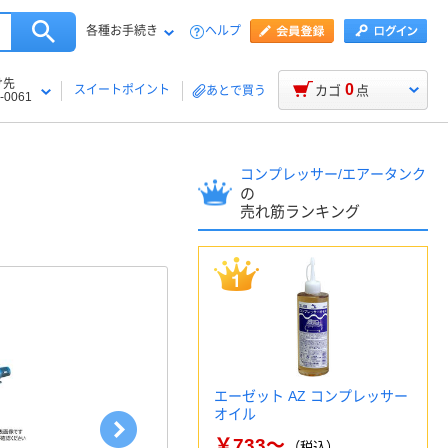
各種お手続き
ヘルプ
け先
0
スイートポイント
カゴ
点
あとで買う
-0061
コンプレッサー/エアータンク
の
売れ筋ランキング
エーゼット AZ コンプレッサー
オイル
￥733～
（税込）