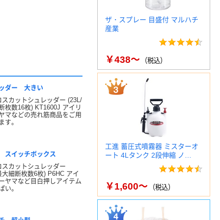
ザ・スプレー 目盛付 マルハチ
産業
￥438～
（税込）
ッダー 大きい
ロスカットシュレッダー (23L/
枚数16枚) KT1600J アイリ
ヤマなどの売れ筋商品をご用
ます。
工進 蓄圧式噴霧器 ミスターオ
 スイッチボックス
ート 4Lタンク 2段伸縮 ノ…
クロスカットシュレッダー
L/最大細断枚数6枚) P6HC アイ
ーヤマなど目白押しアイテム
￥1,600～
（税込）
ぱい。