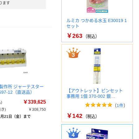
ります
ルミカ つかめる水玉 E30019 1
セット
￥263
（税込）
製作所 ジャーテスター
【アウトレット】ピンセット
3-697-12（直送品）
事務用 1個 370-002 銀…
￥339,625
)
（
1件
）
き)
￥308,750
￥142
（税込）
8月21日（金）まで