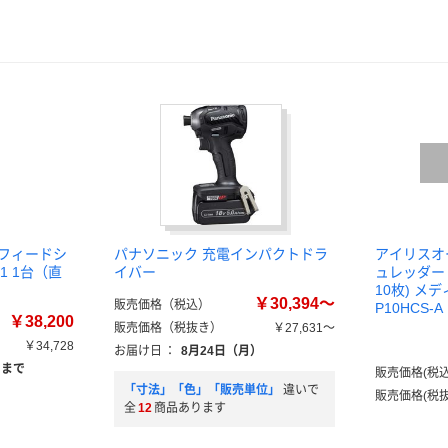
トフィードシ
パナソニック 充電インパクトドラ
アイリスオ
61 1台（直
イバー
ュレッダー 
10枚) メ
￥30,394～
販売価格（税込）
P10HCS-A
￥38,200
販売価格（税抜き）
￥27,631～
￥34,728
お届け日
：
8月24日（月）
）まで
販売価格(税込
「寸法」「色」「販売単位」
違いで
販売価格(税抜
全
12
商品あります