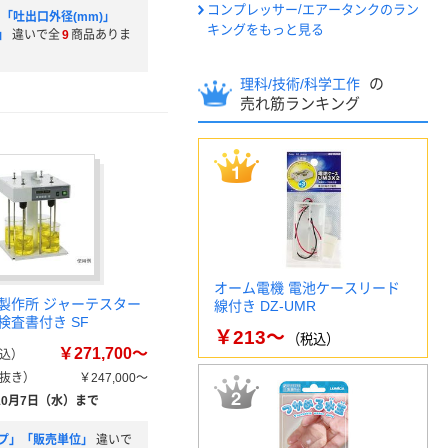
コンプレッサー/エアータンクのラン
」「吐出口外径(mm)」
キングをもっと見る
」
違いで全
9
商品ありま
の
理科/技術/科学工作
売れ筋ランキング
オーム電機 電池ケースリード
製作所 ジャーテスター
線付き DZ-UMR
検査書付き SF
￥213～
（税込）
￥271,700～
込）
抜き）
￥247,000～
10月7日（水）まで
プ」「販売単位」
違いで