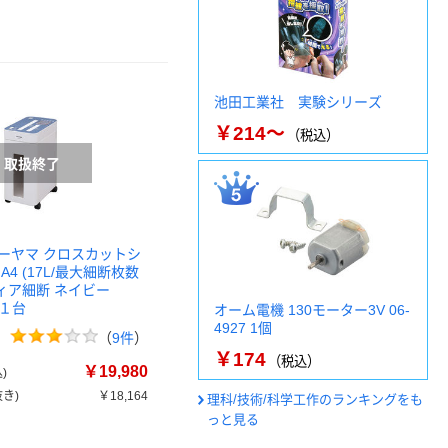
池田工業社 実験シリーズ
￥214～
（税込）
ーヤマ クロスカットシ
A4 (17L/最大細断枚数
ディア細断 ネイビー
 １台
オーム電機 130モーター3V 06-
4927 1個
（
9件
）
￥174
（税込）
￥19,980
)
き)
￥18,164
理科/技術/科学工作のランキングをも
っと見る