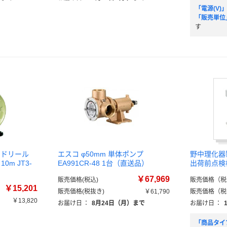
「電源(V)
「販売単位
す
ードリール
エスコ φ50mm 単体ポンプ
野中理化器
0m JT3-
EA991CR-48 1台（直送品）
出荷前点検
￥67,969
販売価格(税込)
販売価格（税
￥15,201
販売価格(税抜き)
￥61,790
販売価格（税
￥13,820
お届け日
：
8月24日（月）まで
お届け日
：
）
「商品タイ