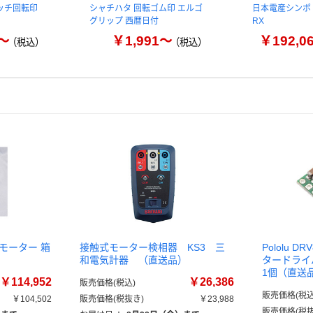
ッチ回転印
シャチハタ 回転ゴム印 エルゴ
日本電産シンポ
グリップ 西暦日付
RX
8～
￥1,991～
￥192,0
（税込）
（税込）
モーター 箱
接触式モーター検相器 KS3 三
Pololu 
和電気計器 （直送品）
タードライバ
1個（直送
￥114,952
￥26,386
販売価格(税込)
販売価格(税込
￥104,502
販売価格(税抜き)
￥23,988
販売価格(税抜