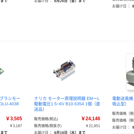
）まで
お届け日
：
8月28日（金）まで
お届け日
：
搭載 ブラシモー
ナリカ モーター原理説明器 EMーL
電動送風機
U-4038
駆動電圧1.5~6V B10-5354 1個（直
吸込型）
送品）
販売価格（税
￥3,505
￥24,146
販売価格(税込)
販売価格（税
￥3,187
販売価格(税抜き)
￥21,951
お届け日
：
）まで
お届け日
：
8月19日（水）まで