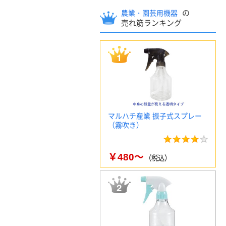
の
農業・園芸用機器
売れ筋ランキング
マルハチ産業 振子式スプレー
（霧吹き）
￥480～
（税込）