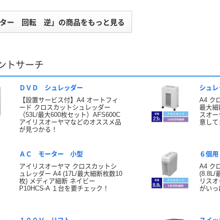
ター 回転 逆」の商品をもっと見る
ントサーチ
ＤＶＤ シュレッダー
シュレ
【設置サービス付】A4 オートフィ
A4 ク
ード クロスカットシュレッダー
最大細断
（53L/最大600枚セット）AFS600C
スオー
アイリスオーヤマなどのオススメ品
意して
が見つかる！
ＡＣ モーター 小型
６個用
アイリスオーヤマ クロスカットシ
A4 
ュレッダー A4 (17L/最大細断枚数10
(8.8
枚) メディア細断 ネイビー
リスオ
P10HCS-A １台を要チェック！
がいっ