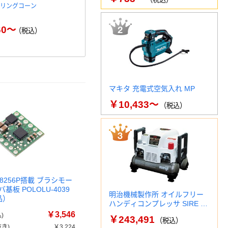
 リングコーン
日本電産シンポ リングコーン
ライオン事務
_1
フォンアー
60～
￥374,518～
￥28
（税込）
（税込）
マキタ 充電式空気入れ MP
￥10,433～
（税込）
DRV8256P搭載 ブラシモー
基板 POLOLU-4039
明治機械製作所 オイルフリー
品）
ハンディコンプレッサ SIRE …
￥3,546
)
￥243,491
（税込）
き)
￥3,224