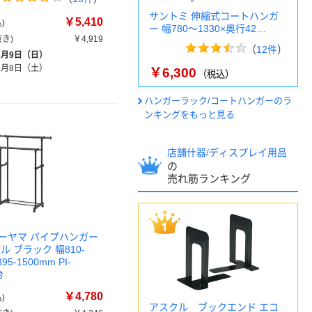
サントミ 伸縮式コートハンガ
￥5,410
)
ー 幅780～1330×奥行42…
き)
￥4,919
（
12件
）
8月9日（日）
8月8日（土）
￥6,300
（税込）
ハンガーラック/コートハンガーのラ
ンキングをもっと見る
店舗什器/ディスプレイ用品
の
売れ筋ランキング
ーヤマ パイプハンガー
ル ブラック 幅810-
95-1500mm PI-
台
￥4,780
)
アスクル ブックエンド エコ