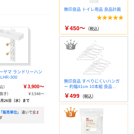
無印良品 トイレ用品 良品計画
￥450～
（税込）
ーヤマ ランドリーハン
HR-300
無印良品 すべりにくいハンガ
￥3,900～
ー 約幅41cm 10本組 良品…
込）
抜き）
￥3,546～
￥499
（税込）
8月26日（水）まで
「販売単位」
違いで全
2
す