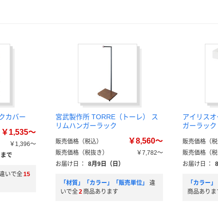
クカバー
宮武製作所 TORRE（トーレ） ス
アイリスオ
リムハンガーラック
ガーラック L
￥1,535～
￥8,560～
販売価格（税込）
販売価格（税
￥1,396～
販売価格（税抜き）
￥7,782～
販売価格（税
）まで
お届け日
：
8月9日（日）
お届け日
：
違いで全
15
「材質」「カラー」「販売単位」
違
「カラー」
いで全
2
商品あります
商品ありま