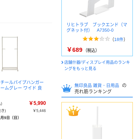
リヒトラブ ブックエンド（マ
グネット付） A7350-0
（
18件
）
￥689
（税込）
店舗什器/ディスプレイ用品のランキ
ングをもっと見る
スチールパイプハンガー
の
無印良品 雑貨・日用品
ォームグレー ワイド 良
売れ筋ランキング
￥5,990
)
き)
￥5,446
8月9日（日）