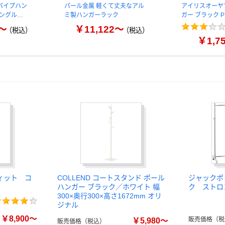
パイプハン
パール金属 軽くて丈夫なアル
アイリスオーヤ
 シングル…
ミ製ハンガーラック
ガー ブラック P
0～
￥11,122～
（税込）
（税込）
￥1,7
ィット コ
COLLEND コートスタンド ポール
ジャックポ
ハンガー ブラック／ホワイト 幅
ク ストロ
300×奥行300×高さ1672mm オリ
ジナル
￥8,900～
販売価格（税
￥5,980～
販売価格（税込）