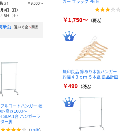
ガー ブラック PE-E
抜き）
￥9,000～
8月9日（日）
8月8日（土）
￥1,750～
（税込）
売単位」
違いで全
5
商品
無印良品 節あり木製ハンガー
約幅４３ｃｍ ５本組 良品計画
￥499
（税込）
ダブルコートハンガー 幅
30×高さ1000～
TH-SUA 1台 ハンガーラ
スター脚
（
13件
）