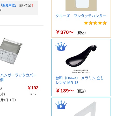
「販売単位」
違いで全
3
す
クルーズ ワンタッチハンガー
￥370～
（税込）
 ハンガーラックカバー
台和（Daiwa） メラミン 立ち
1個
レンゲ MR-13
￥192
)
￥189～
（税込）
き)
￥175
8月9日（日）