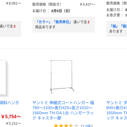
￥8,091～
販売価格（税
販売価格（税抜き）
￥5,437～
お届け日
：
お届け日
：
8月9日（日）
お急ぎ便
：
「カラー」「販売単位」
違いで全
2
違いで全
2
「幅」「販
商品あります
あります
 傾斜ハンガ
サントミ 伸縮式コートハンガー 幅
サントミ 
780～1330×奥行425×高さ1010～
800×奥行4
1660mm TH-GA 1台 ハンガーラッ
1650mm 
￥5,754～
ク キャスター脚
ック キャ
￥5,231～
（
12件
）