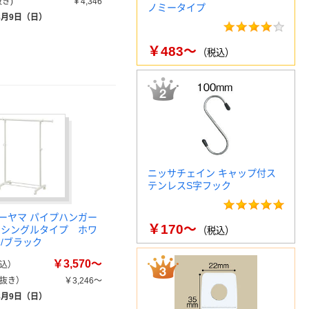
き)
￥4,346
ノミータイプ
8月9日（日）
￥483～
（税込）
ニッサチェイン キャップ付ス
テンレスS字フック
ーヤマ パイプハンガー
￥170～
0S シングルタイプ ホワ
（税込）
ー/ブラック
￥3,570～
込）
抜き）
￥3,246～
8月9日（日）