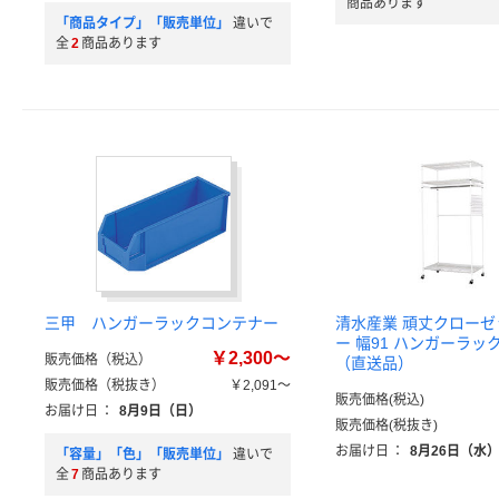
商品あります
「商品タイプ」「販売単位」
違いで
全
2
商品あります
三甲 ハンガーラックコンテナー
清水産業 頑丈クロー
ー 幅91 ハンガーラック 
￥2,300～
販売価格（税込）
（直送品）
販売価格（税抜き）
￥2,091～
販売価格(税込)
お届け日
：
8月9日（日）
販売価格(税抜き)
お届け日
：
8月26日（水
「容量」「色」「販売単位」
違いで
全
7
商品あります