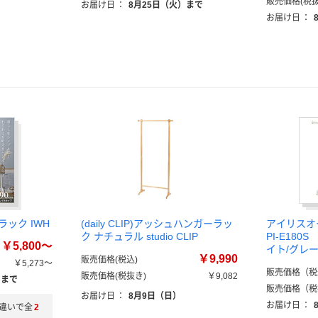
販売価格(税抜
お届け日
：
8月25日（火）まで
お届け日
：
ック IWH
(daily CLIP)アッシュハンガーラッ
アイリスオ
ク ナチュラル studio CLIP
PI-E18
￥5,800～
イト/グレ
￥9,990
販売価格(税込)
￥5,273～
販売価格（税
販売価格(税抜き)
￥9,082
）まで
販売価格（税
お届け日
：
8月9日（日）
お届け日
：
違いで全
2