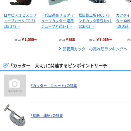
日本ピスコ ピスコ チ
千代田通商 チヨダ チ
松阪鉄工所 MCC バ
カクダイ
ューブカッタ TC-21
ューブカッター 適用
ンドカッタ替刃 No.1
ター 609
1個 378…
チューブ外径3~1…
SCE-02…
（直送品）
￥1,050～
￥888
￥7,069～
（税込）
（税込）
（税込）
（税
配管用カッターの売れ筋ランキングへ
「カッター 大切」に関連するピンポイントサーチ
「カッター キュート」の特集
「切断 油圧」の特集