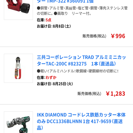
ター TMP-322 #360091 1個
●銅管・アルミ管・真鍮管・塩ビ管・鋼管・薄肉ステンレス管
の切断に。●画取り リーマー付。
在庫：
5点
お届け日：8月8日（土）
￥996
販売価格(税込)
三共コーポレーション TRAD アルミミニカッ
ターTAC-200C #823275 1本（直送品）
●軽い！アルミハンドル！軟鋼線・硬鋼線材の切断に！
在庫：
わずか
お届け日：8月25日（火）
￥1,283
販売価格(税込)
IKK DIAMOND コードレス鉄筋カッター本体
のみ DCC1336BLHNN 1台 417-9659（直送
品）