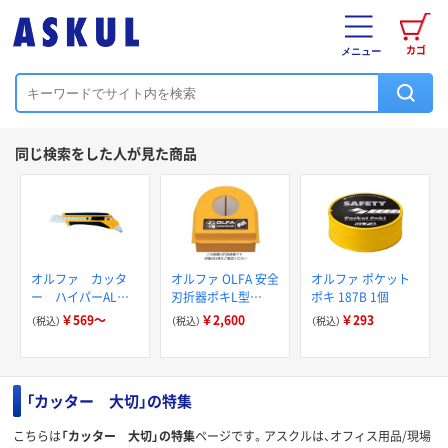
カゴ
メニュー
同じ検索をした人が見た商品
オルファ カッタ
オルファ OLFA 安全
オルファ ポケット
ー ハイパーAL型
刃折器ポキL型
ポキ 187B 1個
（オートロック）
158K 1セット(4個)
￥569～
￥2,600
￥293
（税込）
（税込）
（税込）
395-8973（直送品）
「カッター 大切」の特集
こちらは
「カッター 大切」の特集
ページです。アスクルは、オフィス用品/現場