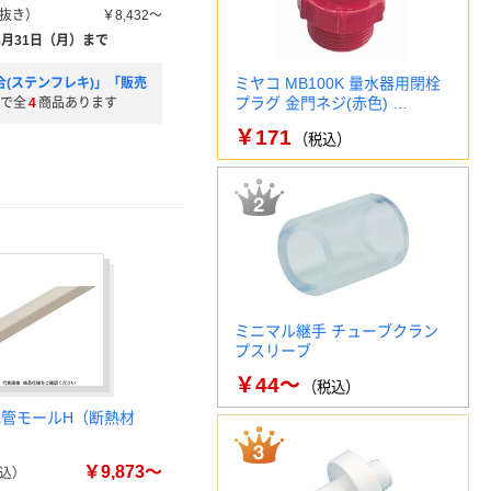
抜き）
￥8,432～
8月31日（月）まで
ミヤコ MB100K 量水器用閉栓
合(ステンフレキ)」「販売
プラグ 金門ネジ(赤色) …
で全
4
商品あります
￥171
（税込）
ミニマル継手 チューブクラン
プスリーブ
￥44～
（税込）
配管モールH（断熱材
￥9,873～
込）