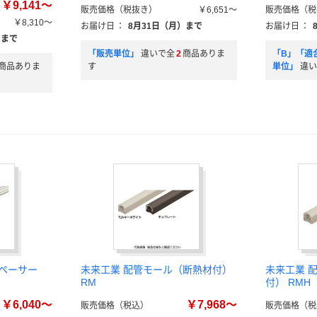
￥9,141～
販売価格（税抜き）
￥6,651～
販売価格（税
￥8,310～
お届け日
：
8月31日（月）まで
お届け日
：
）まで
「販売単位」
違いで全
2
商品ありま
「B」「適
商品ありま
す
単位」
違い
ペーサー
未来工業 配管モール（断熱材付）
未来工業 
RM
付） RMH
￥6,040～
￥7,968～
販売価格（税込）
販売価格（税