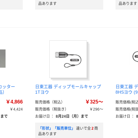
品あります
品あります
ルカッター
日東工器 ディップモールキャップ
日東工器 
送品）
1Tヨウ
8HSヨウ (
￥4,866
￥325～
販売価格（税込）
販売価格(税込
￥4,424
販売価格（税抜き）
￥296～
販売価格(税抜
）まで
お届け日
：
8月24日（月）まで
お届け日
：
「形状」「販売単位」
違いで全
2
商
品あります