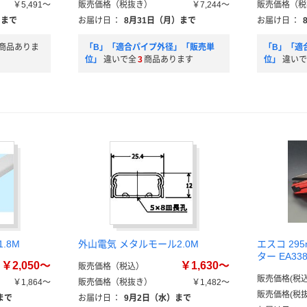
￥5,491～
販売価格（税抜き）
￥7,244～
販売価格（税
）まで
お届け日
：
8月31日（月）まで
お届け日
：
商品ありま
「B」「適合パイプ外径」「販売単
「B」「適
位」
違いで全
3
商品あります
位」
違いで
.8M
外山電気 メタルモール2.0M
エスコ 29
ター EA3
￥2,050～
￥1,630～
販売価格（税込）
販売価格(税込
￥1,864～
販売価格（税抜き）
￥1,482～
販売価格(税抜
まで
お届け日
：
9月2日（水）まで