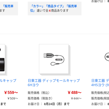
お届け日
：
」「販売単
「カラー」「商品タイプ」「販売単
ます
位」
違いで全
4
商品あります
ールキャップ
日東工器 ディップモールキャップ
日東工器 
6Hヨウ
4HSヨウ (
￥559～
￥488～
販売価格（税込）
販売価格(税込
￥509～
販売価格（税抜き）
￥444～
販売価格(税抜
）まで
お届け日
：
8月24日（月）まで
お届け日
：