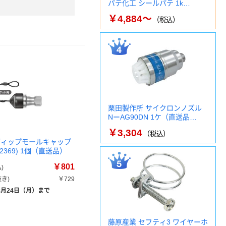
パテ化工 シールパテ 1k…
￥4,884～
（税込）
栗田製作所 サイクロンノズル
NーAG90DN 1ケ（直送品…
￥3,304
（税込）
ディップモールキャップ
92369) 1個（直送品）
￥801
)
き)
￥729
8月24日（月）まで
藤原産業 セフティ3 ワイヤーホ