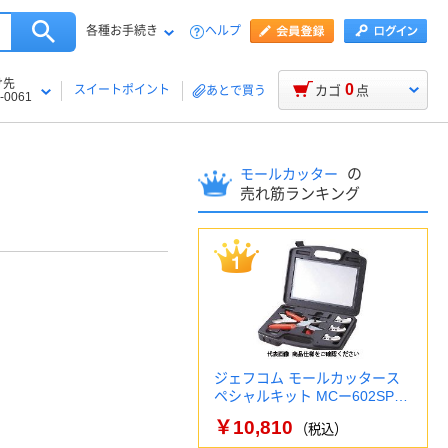
各種お手続き
ヘルプ
け先
0
スイートポイント
カゴ
点
あとで買う
-0061
の
モールカッター
売れ筋ランキング
ジェフコム モールカッタース
ペシャルキット MCー602SP…
￥10,810
（税込）