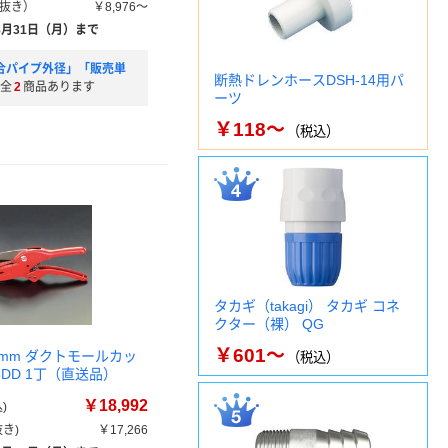
抜き）
￥8,976～
8月31日（月）まで
合パイプ外径」「販売単
断熱ドレンホースDSH-14用パ
全
2
商品あります
ーツ
￥118～
（税込）
タカギ（takagi） タカギ コネ
クター（裸） QG
￥601～
5mm ダクトモールカッ
（税込）
38DD 1丁（直送品）
￥18,992
)
き)
￥17,266