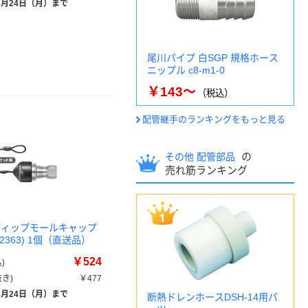
8月24日（月）まで
尾川パイプ 白SGP 規格ホース
ニップル c8-m1-0
￥143～
（税込）
配管継手のランキングをもっと見る
の
その他 配管部品
売れ筋ランキング
ディップモールキャップ
92363) 1個（直送品）
￥524
)
き)
￥477
8月24日（月）まで
断熱ドレンホースDSH-14用パ