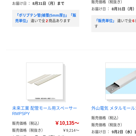
販売価格（税抜き）
お届け日
：
8月31日（月）まで
お届け日
：
8月31日（月
「ポリブテン管(被覆(5mm厚))」「販
売単位」
違いで全
2
商品あります
「販売単位」
違いで全
6
す
未来工業 配管モール用スペーサー
外山電気 メタルモール1
RMPSPY
販売価格（税込）
￥10,135～
販売価格（税込）
販売価格（税抜き）
販売価格（税抜き）
￥9,214～
お届け日
：
9月2日（水）