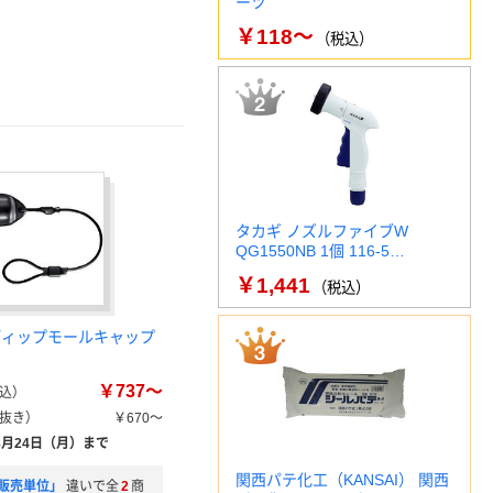
ーツ
￥118～
（税込）
タカギ ノズルファイブW
QG1550NB 1個 116-5…
￥1,441
（税込）
ディップモールキャップ
￥737～
込）
抜き）
￥670～
8月24日（月）まで
関西パテ化工（KANSAI） 関西
販売単位」
違いで全
2
商