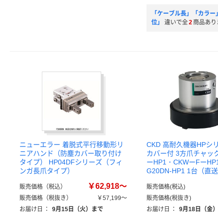
「ケーブル長」「カラー
位」
違いで全
2
商品あり
ニューエラー 着脱式平行移動形リ
CKD 高耐久機器HPシ
ニアハンド（防塵カバー取り付け
カバー付 3方爪チャック
タイプ） HP04DFシリーズ（フィ
ーHP1・CKWーFーHP1
ンガ長爪タイプ）
G20DN-HP1 1台（直
￥62,918～
販売価格（税込）
販売価格(税込)
販売価格（税抜き）
￥57,199～
販売価格(税抜き)
お届け日
：
9月15日（火）まで
お届け日
：
9月18日（金