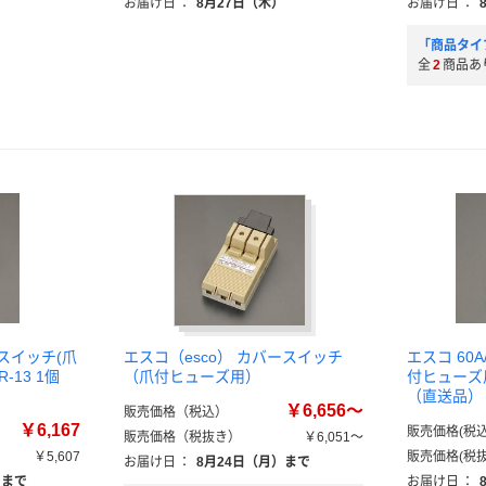
）
お届け日
：
8月27日（木）
お届け日
：
「商品タイ
全
2
商品あ
ースイッチ(爪
エスコ（esco） カバースイッチ
エスコ 60
-13 1個
（爪付ヒューズ用）
付ヒューズ用)
（直送品）
￥6,656～
販売価格（税込）
￥6,167
販売価格(税込
販売価格（税抜き）
￥6,051～
￥5,607
販売価格(税抜
お届け日
：
8月24日（月）まで
）まで
お届け日
：