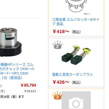
三陽金属 エルバカッターBタイ
プ 部品
￥418～
（税込）
久機器HPシリーズ ゴム
方爪チャック CKWーG
WーFーHP1 CKW-
電動工具用カーボンブラシ
P1 1台（直送品）
￥426～
（税込）
￥65,794
)
き)
￥59,813
9月18日（金）まで