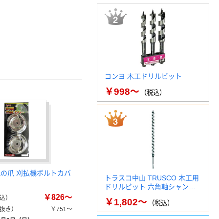
コンヨ 木工ドリルビット
￥998～
（税込）
鬼の爪 刈払機ボルトカバ
トラスコ中山 TRUSCO 木工用
ドリルビット 六角軸シャン…
￥826～
込）
￥1,802～
（税込）
抜き）
￥751～