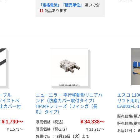
「定格電流」「販売単位」
違いで全
11
商品あります
ケーブル
ニューエラー 平行移動形リニアハ
エスコ 110
ドツイストペ
ンド（防塵カバー取付タイプ）
リフト用爪カ
防止カバー付
HP04Fシリーズ（フィンガ（長
EA983FL
爪）タイプ）
販売価格(税込
￥1,730～
￥34,338～
販売価格（税込）
販売価格(税抜
￥1,573～
販売価格（税抜き）
￥31,217～
お届け日
：
お届け日
：
8月25日（火）まで