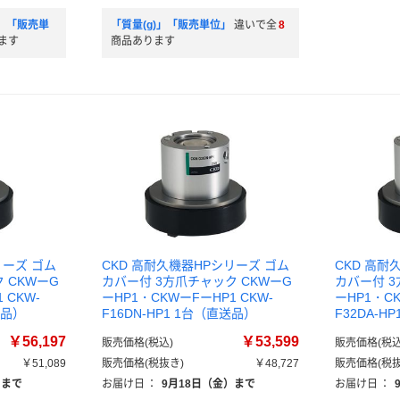
」「販売単
「質量(g)」「販売単位」
違いで全
8
ます
商品あります
リーズ ゴム
CKD 高耐久機器HPシリーズ ゴム
CKD 高耐
 CKWーG
カバー付 3方爪チャック CKWーG
カバー付 3
 CKW-
ーHP1・CKWーFーHP1 CKW-
ーHP1・CK
送品）
F16DN-HP1 1台（直送品）
F32DA-H
￥56,197
￥53,599
販売価格(税込)
販売価格(税込
￥51,089
販売価格(税抜き)
￥48,727
販売価格(税抜
）まで
お届け日
：
9月18日（金）まで
お届け日
：