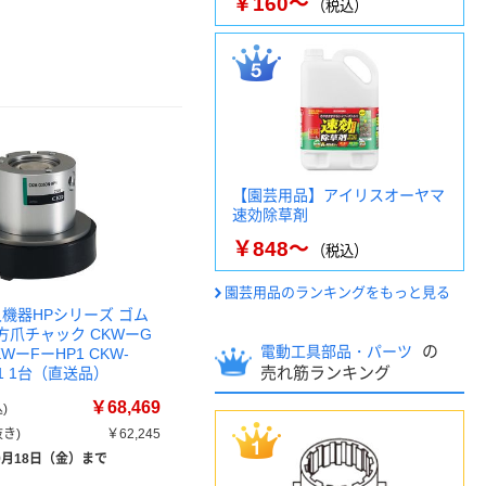
￥160～
（税込）
【園芸用品】アイリスオーヤマ
速効除草剤
￥848～
（税込）
園芸用品のランキングをもっと見る
久機器HPシリーズ ゴム
方爪チャック CKWーG
の
電動工具部品・パーツ
WーFーHP1 CKW-
売れ筋ランキング
P1 1台（直送品）
￥68,469
)
き)
￥62,245
9月18日（金）まで