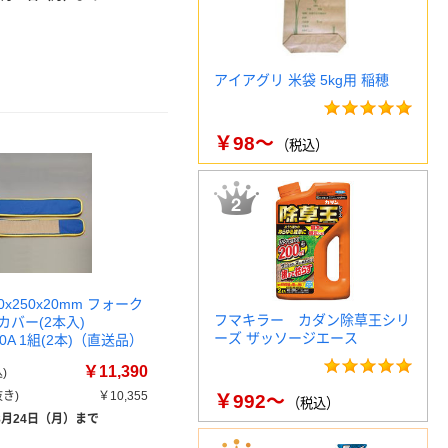
アイアグリ 米袋 5kg用 稲穂
￥98～
（税込）
0x250x20mm フォーク
フマキラー カダン除草王シリ
バー(2本入)
ーズ ザッソージエース
-10A 1組(2本)（直送品）
￥11,390
)
き)
￥10,355
￥992～
（税込）
8月24日（月）まで