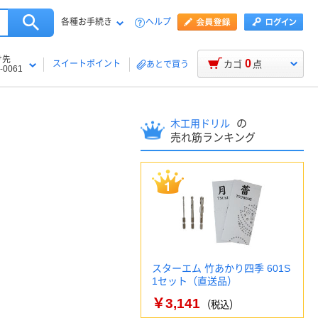
各種お手続き
ヘルプ
け先
0
スイートポイント
カゴ
点
あとで買う
-0061
の
木工用ドリル
売れ筋ランキング
スターエム 竹あかり四季 601S
1セット（直送品）
￥3,141
（税込）