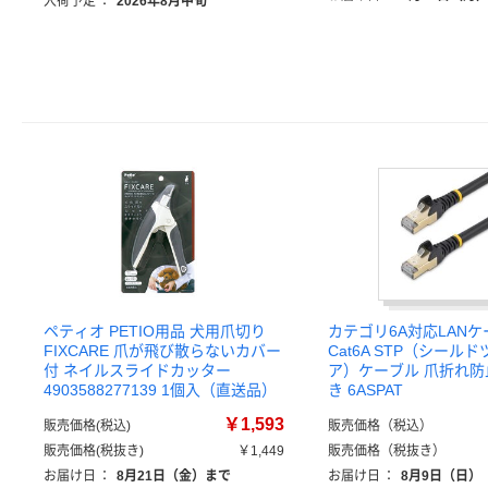
入荷予定
：
2026年8月中旬
ペティオ PETIO用品 犬用爪切り
カテゴリ6A対応LAN
FIXCARE 爪が飛び散らないカバー
Cat6A STP（シール
付 ネイルスライドカッター
ア）ケーブル 爪折れ
4903588277139 1個入（直送品）
き 6ASPAT
￥1,593
販売価格(税込)
販売価格（税込）
販売価格(税抜き)
￥1,449
販売価格（税抜き）
お届け日
：
8月21日（金）まで
お届け日
：
8月9日（日）