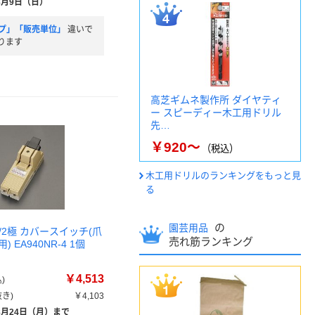
8月9日（日）
プ」「販売単位」
違いで
ります
高芝ギムネ製作所 ダイヤティ
ー スピーディー木工用ドリル
先…
￥920～
（税込）
木工用ドリルのランキングをもっと見
る
の
園芸用品
A/2極 カバースイッチ(爪
売れ筋ランキング
 EA940NR-4 1個
￥4,513
)
き)
￥4,103
8月24日（月）まで