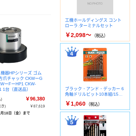
工機ホールディングス コント
ローラ.ターミナルセット
￥2,098～
（税込）
久機器HPシリーズ ゴム
方爪チャック CKWーG
WーFーHP1 CKW-
ブラック・アンド・デッカー 6
P1 1台（直送品）
角軸ドリルビット10本組/15…
￥96,380
)
￥1,060
（税込）
き)
￥87,619
9月18日（金）まで