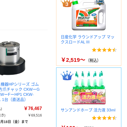
日産化学 ラウンドアップ マッ
クスロードAL III
￥2,519～
（税込）
久機器HPシリーズ ゴム
方爪チャック CKWーG
WーFーHP1 CKW-
P1 1台（直送品）
￥76,467
)
サンアンドホープ 活力液 33ml
き)
￥69,516
9月18日（金）まで