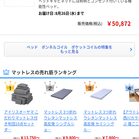
ヘッドキャビネットには照明とコンセント付いている機
能性ベッド。
お届け日：8月26日（水）まで
￥50,872
販売価格(税込)
ベッド ボンネルコイル ポケットコイルの特集を
もっと見る
マットレスの売れ筋ランキング
アイリスオーヤマ こ
マットレス 3つ折れ
マットレス 3つ折れ
【アウト
だわりマットレス付
ウレタンマットレス
ウレタンマットレス
西川カラ
き布団10点セット
高反発 シングルシ
高反発 セミシング
ぶ 寝ご
ダ…
ョ…
ル…
￥13,750～
￥9,800～
￥7,800～
（税込）
（税込）
（税込）
（税込