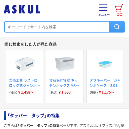
カゴ
メニュー
同じ検索をした人が見た商品
岩崎工業 ラストロ
食品保存容器 キッ
タフキーパー ジャ
ロック式ジャンボケ
チンボックス 9.8L
ンボケース 3.0Ｌ
ース 浅型
1個 アスベル
￥1,458～
￥1,680
￥1,175～
（税込）
（税込）
（税込）
「タッパー タップ」の特集
こちらは
「タッパー タップ」の特集
ページです。アスクルは、オフィス用品/現