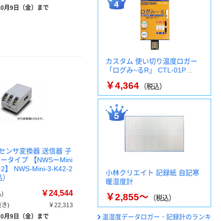
10月9日（金）まで
カスタム 使い切り温度ロガー
「ログみ~るR」 CTL-01P…
￥4,364
（税込）
センサ変換器 送信器 子
ータイプ 【NWSーMini
】 NWS-Mini-3-K42-2
小林クリエイト 記録紙 自記寒
品）
暖湿度計
￥24,544
)
￥2,855～
（税込）
き)
￥22,313
10月9日（金）まで
温湿度データロガー・記録計のランキ