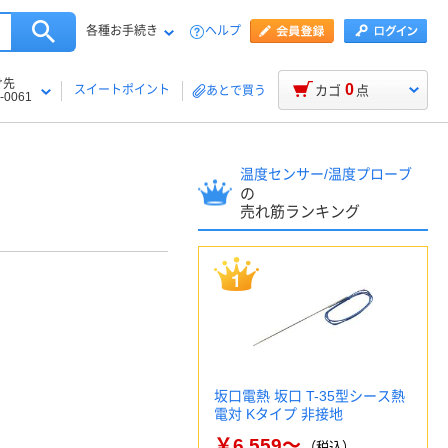
各種お手続き
ヘルプ
け先
0
スイートポイント
カゴ
点
あとで買う
-0061
温度センサー/温度プローブ
の
売れ筋ランキング
坂口電熱 坂口 T-35型シース熱
電対 Kタイプ 非接地
￥6,559～
（税込）