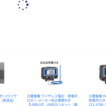
ガー(ワイヤ
日置電機 ワイヤレス電圧・熱電対
日置電機 H
1台（直送品）
ロガー メーカー校正書類付き
熱電対ロガー 
【LR8515】 LR8515 1セット（直
221-476