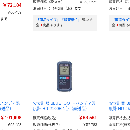
販売価格（税抜き）
￥38,005～
販売価格（税
￥73,104
お届け日
：
9月2日（水）まで
お届け日
：
￥66,459
）まで
「商品タイプ」「販売単位」
違いで
「商品タイ
全
3
商品あります
全
3
商品あ
THハンディ温
安立計器 BLUETOOTHハンディ温
安立計器 B
（直送品）
度計 HR-2100E 1台（直送品）
度計 HR-2
￥101,698
￥63,561
販売価格(税込)
販売価格(税込
￥92,453
販売価格(税抜き)
￥57,783
販売価格(税抜