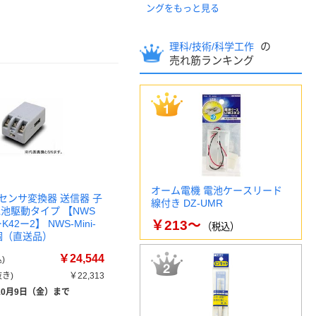
ングをもっと見る
の
理科/技術/科学工作
売れ筋ランキング
オーム電機 電池ケースリード
センサ変換器 送信器 子
線付き DZ-UMR
電池駆動タイプ 【NWS
K42ー2】 NWS-Mini-
￥213～
（税込）
 1個（直送品）
￥24,544
)
き)
￥22,313
10月9日（金）まで