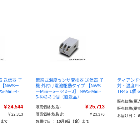
 送信器 子
無線式温度センサ変換器 送信器 子
ティアンドデ
【NWSー
機 外付け電池駆動タイプ 【NWS
対・温度Pt
-Mini-4-
ーMiniー5ーK42ー3】 NWS-Mini-
TR45 1個 
5-K42-3 1個（直送品）
販売価格(税込
￥24,544
￥25,713
販売価格(税込)
販売価格(税抜
￥22,313
販売価格(税抜き)
￥23,376
お届け日
：
）まで
お届け日
：
10月9日（金）まで