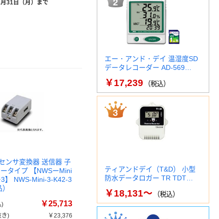
8月31日（月）まで
エー・アンド・デイ 温湿度SD
データレコーダー AD-569…
￥17,239
（税込）
センサ変換器 送信器 子
ティアンドデイ（T&D） 小型
ータイプ 【NWSーMini
防水データロガー TR TDT…
】 NWS-Mini-3-K42-3
品）
￥18,131～
（税込）
￥25,713
)
き)
￥23,376