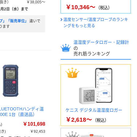
抜き）
￥38,005～
￥10,346～
（税込）
9月2日（水）まで
温度センサー/温度プローブのランキ
プ」「販売単位」
違いで
ングをもっと見る
ります
温湿度データロガー・記録計
の
売れ筋ランキング
LUETOOTHハンディ温
ケニス デジタル温湿度ロガー
500E 1台（直送品）
￥2,618～
（税込）
￥101,698
)
き)
￥92,453