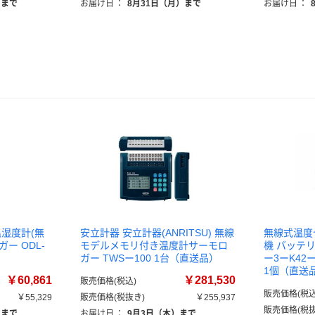
）まで
お届け日
：
8月31日（月）まで
お届け日
：
温湿度計(無
安立計器 安立計器(ANRITSU) 無線
無線式温度
ー ODL-
モデルメモリ付き温度計サーモロ
機 バッテリ
ガー TWSー100 1台（直送品）
ー3ーK42ー3
1個（直送
￥60,861
￥281,530
販売価格(税込)
販売価格(税込
￥55,329
販売価格(税抜き)
￥255,937
販売価格(税抜
）まで
お届け日
：
9月3日（木）まで