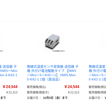
 送信器 子
無線式温度センサ変換器 送信器 子
無線式温度
WSーMini
機 外付け電池駆動タイプ 【NWS
機 外付け
i-3-K42-1
ーMiniー5ーK42ー1】 NWS-Mini-
ーMiniー5ー
5-K42-1 1個（直送品）
5-K42-2
￥24,544
￥24,544
販売価格(税込)
販売価格(税込
￥22,313
販売価格(税抜き)
￥22,313
販売価格(税抜
）まで
お届け日
：
10月9日（金）まで
お届け日
：