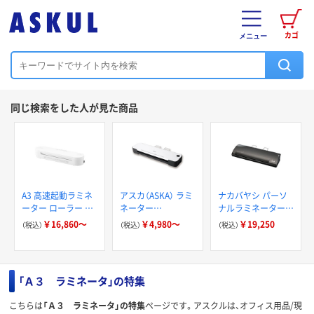
カゴ
メニュー
同じ検索をした人が見た商品
A3 高速起動ラミネ
アスカ（ASKA） ラミ
ナカバヤシ パーソ
ーター ローラー ア
ネーター
ナルラミネーター
イリスオーヤマ
L217A4_L218A3
クイックラミ ダー
￥16,860～
￥4,980～
￥19,250
（税込）
（税込）
（税込）
クシルバー 4本ロー
ラー A3 NQL-
R4A3DS
「Ａ３ ラミネータ」の特集
こちらは
「Ａ３ ラミネータ」の特集
ページです。アスクルは、オフィス用品/現