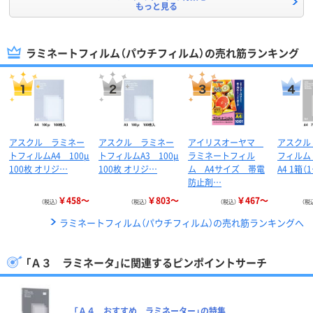
もっと見る
ラミネートフィルム（パウチフィルム）の売れ筋ランキング
アスクル ラミネー
アスクル ラミネー
アイリスオーヤマ
アスクル
トフィルムA4 100μ
トフィルムA3 100μ
ラミネートフィル
フィルム 
100枚 オリジ…
100枚 オリジ…
ム A4サイズ 帯電
A4 1箱（
防止剤…
￥458～
￥803～
￥467～
（税込）
（税込）
（税込）
（税
ラミネートフィルム（パウチフィルム）の売れ筋ランキングへ
「Ａ３ ラミネータ」に関連するピンポイントサーチ
「Ａ４ おすすめ ラミネーター」の特集