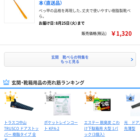
本（直送品）
べっ甲の品格を再現した、丈夫で使いやすい樹脂製靴べ
ら。
お届け日：8月25日（火）まで
￥1,320
販売価格(税込)
玄関 靴べらの特集を
もっと見る
玄関・靴箱用品の売れ筋ランキング
トラスコ中山
ポケットレインコー
エステー 脱臭炭 こわ
光 ドア
TRUSCO ドアストッ
ト KPA-2
け下駄箱用 大型 1パ
先薄型
パー 樹脂タイプ 全
ック（3個入）