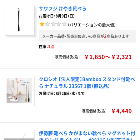
サワフジ けやき靴べら
お届け日：8月9日（日）
（バリエーションの最大値）
3
メーカー品番・販売単位違いの商品が
商品あります
在庫：
1点
￥1,650～￥2,321
販売価格(税込)
クロシオ 【法人限定】Bamboo スタンド付靴べ
ら ナチュラル 23567 1個（直送品）
お届け日：8月26日（水）まで
￥4,449
販売価格(税込)
伊勢藤 靴べら かがまない靴べら マグネット付
き ロング ライトグレー 488116 1個（直送品）