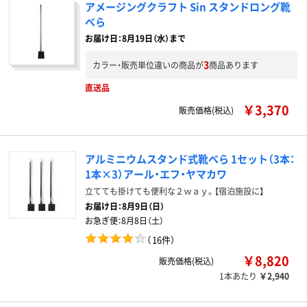
アメージングクラフト Sin スタンドロング靴
べら
お届け日：8月19日（水）まで
3
カラー・販売単位違いの商品が
商品あります
直送品
￥3,370
販売価格(税込)
アルミニウムスタンド式靴べら 1セット（3本：
1本×3）アール・エフ・ヤマカワ
立てても掛けても便利な２ｗａｙ。【宿泊施設に】
お届け日：
8月9日（日）
お急ぎ便：
8月8日（土）
（
16件
）
￥8,820
販売価格(税込)
1本あたり
￥2,940