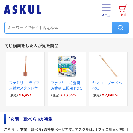
カゴ
メニュー
同じ検索をした人が見た商品
ファミリー・ライフ
ファブリーズ 消臭
ヤマコー ブナ くつ
天然木スタンド付き
芳香剤 玄関用 P＆G
べら
くつべら ブラウン
￥4,457
￥1,735～
￥2,040～
（税込）
（税込）
（税込）
0410110 1個
「玄関 靴べら」の特集
こちらは
「玄関 靴べら」の特集
ページです。アスクルは、オフィス用品/現場用