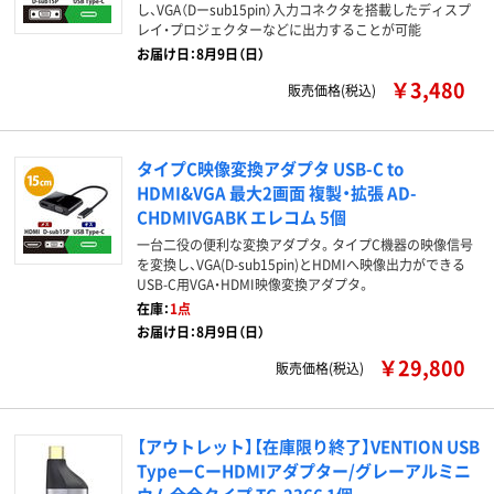
し、VGA（Dーsub15pin）入力コネクタを搭載したディスプ
レイ・プロジェクターなどに出力することが可能
お届け日：8月9日（日）
￥3,480
販売価格(税込)
タイプC映像変換アダプタ USB-C to
HDMI&VGA 最大2画面 複製・拡張 AD-
CHDMIVGABK エレコム 5個
一台二役の便利な変換アダプタ。タイプC機器の映像信号
を変換し、VGA(D-sub15pin)とHDMIへ映像出力ができる
USB-C用VGA・HDMI映像変換アダプタ。
在庫：
1点
お届け日：8月9日（日）
￥29,800
販売価格(税込)
【アウトレット】【在庫限り終了】VENTION USB
TypeーCーHDMIアダプター/グレーアルミニ