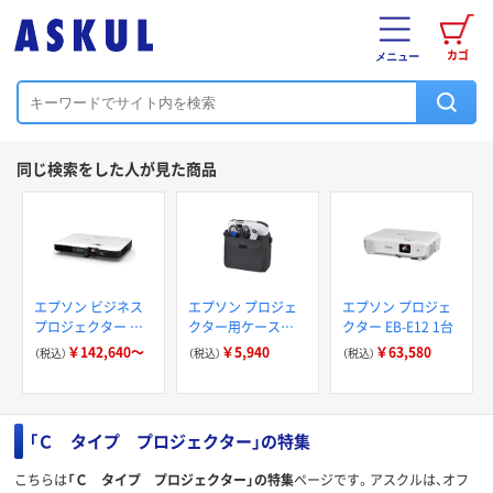
カゴ
メニュー
同じ検索をした人が見た商品
エプソン ビジネス
エプソン プロジェ
エプソン プロジェ
プロジェクター 無
クター用ケース
クター EB-E12 1台
線接続 薄型軽量タ
ELPKS69
￥142,640～
￥5,940
￥63,580
（税込）
（税込）
（税込）
イプ
「Ｃ タイプ プロジェクター」の特集
こちらは
「Ｃ タイプ プロジェクター」の特集
ページです。アスクルは、オフ