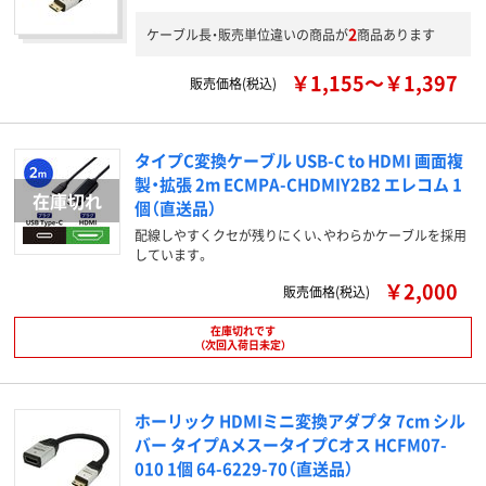
2
ケーブル長・販売単位違いの商品が
商品あります
￥1,155～￥1,397
販売価格(税込)
タイプC変換ケーブル USB-C to HDMI 画面複
製・拡張 2m ECMPA-CHDMIY2B2 エレコム 1
個（直送品）
配線しやすくクセが残りにくい、やわらかケーブルを採用
しています。
￥2,000
販売価格(税込)
在庫切れです
（次回入荷日未定）
ホーリック HDMIミニ変換アダプタ 7cm シル
バー タイプAメスータイプCオス HCFM07-
010 1個 64-6229-70（直送品）