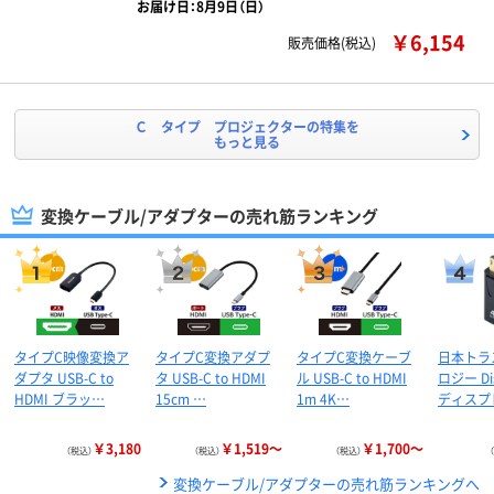
お届け日：8月9日（日）
￥6,154
販売価格(税込)
Ｃ タイプ プロジェクターの特集を
もっと見る
変換ケーブル/アダプターの売れ筋ランキング
タイプC映像変換ア
タイプC変換アダプ
タイプC変換ケーブ
日本トラ
ダプタ USB-C to
タ USB-C to HDMI
ル USB-C to HDMI
ロジー Dis
HDMI ブラッ…
15cm …
1m 4K…
ディスプ
￥3,180
￥1,519～
￥1,700～
（税込）
（税込）
（税込）
変換ケーブル/アダプターの売れ筋ランキングへ