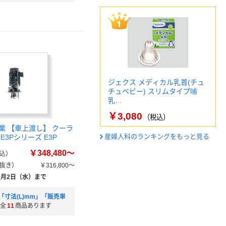
ジェクス メディカル乳首(チュ
チュベビー) スリムタイプ哺
乳…
￥3,080
（税込）
業 【車上渡し】 クーラ
産婦人科のランキングをもっと見る
E3Pシリーズ E3P
￥348,480～
込）
抜き）
￥316,800～
9月2日（水）まで
「寸法(L)mm」「販売単
全
11
商品あります