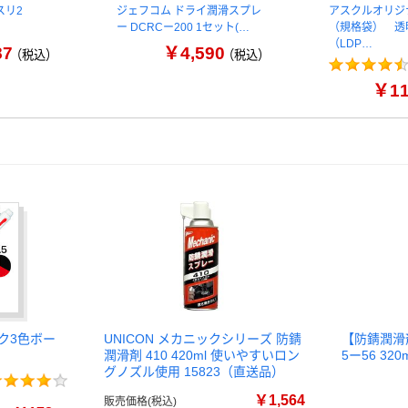
スリ2
ジェフコム ドライ潤滑スプレ
アスクルオリジ
ー DCRCー200 1セット(…
（規格袋） 透
（LDP…
87
￥4,590
（税込）
（税込）
￥1
ク3色ボー
UNICON メカニックシリーズ 防錆
【防錆潤滑剤
潤滑剤 410 420ml 使いやすいロン
5ー56 320
グノズル使用 15823（直送品）
￥1,564
販売価格(税込)