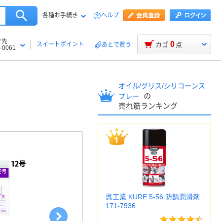
各種お手続き
ヘルプ
け先
0
スイートポイント
カゴ
点
あとで買う
-0061
オイル/グリス/シリコーンス
の
プレー
売れ筋ランキング
呉工業 KURE 5-56 防錆潤滑剤
171-7936