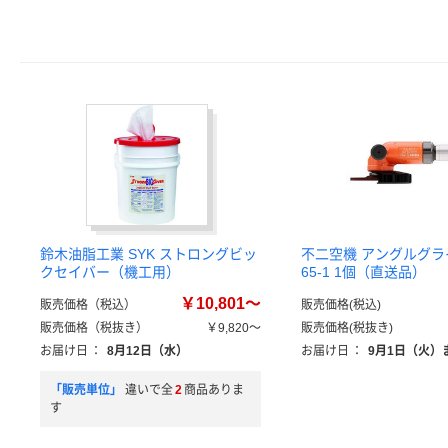
鈴木油脂工業 SYK ストロングビッ
不二空機 アングルグライ
クセイバー（機工用）
65-1 1個（直送品）
￥10,801～
販売価格（税込）
販売価格(税込)
販売価格（税抜き）
￥9,820～
販売価格(税抜き)
お届け日
：
8月12日（水）
お届け日
：
9月1日（火）
「販売単位」
違いで全
2
商品ありま
す