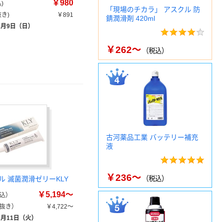
￥980
)
「現場のチカラ」 アスクル 防
き)
￥891
錆潤滑剤 420ml
8月9日（日）
￥262～
（税込）
古河薬品工業 バッテリー補充
液
￥236～
ル 滅菌潤滑ゼリーKLY
（税込）
￥5,194～
込）
抜き）
￥4,722～
8月11日（火）