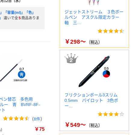
8月12日（水）
ジェットストリーム ３色ボー
」「容量(ml)」「色」
ルペン アスクル限定カラー
」
違いで全
5
商品ありま
軸 三…
￥298～
（税込）
フリクションボール3スリム
ルペン替芯 多色用
0.5mm パイロット 3色ボ
ルー 青 BVRF-8F-
ー…
ット
（
8件
）
￥549～
（税込）
￥75
)