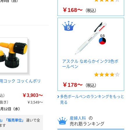
8月9日（日）
￥168～
（税込）
アスクル なめらかインク3色ボ
ールペン
用コック コッくんポリ
￥178～
（税込）
￥3,903～
込）
多色ボールペンのランキングをもっと
見る
抜き）
￥3,549～
8月12日（水）
の
産婦人科
m)」「販売単位」
違いで全
売れ筋ランキング
ます