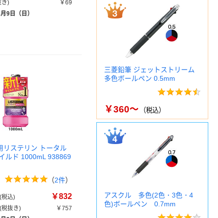
き)
￥69
8月9日（日）
三菱鉛筆 ジェットストリーム
多色ボールペン 0.5mm
￥360～
（税込）
 薬用リステリン トータル
ド 1000mL 938869
（
2件
）
アスクル 多色(2色・3色・4
￥832
税込)
色)ボールペン 0.7mm
(税抜き)
￥757