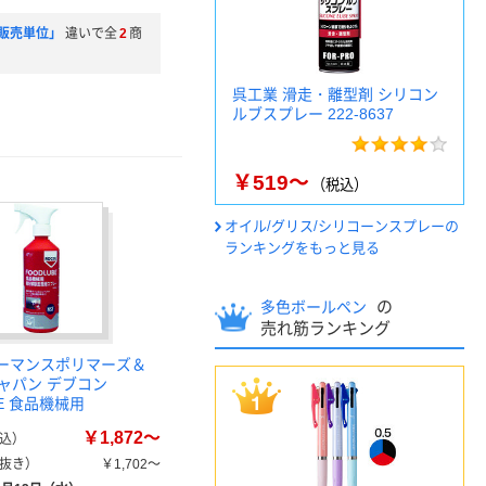
販売単位」
違いで全
2
商
呉工業 滑走・離型剤 シリコン
ルブスプレー 222-8637
￥519～
（税込）
オイル/グリス/シリコーンスプレーの
ランキングをもっと見る
の
多色ボールペン
売れ筋ランキング
ォーマンスポリマーズ＆
ャパン デブコン
BE 食品機械用
￥1,872～
込）
抜き）
￥1,702～