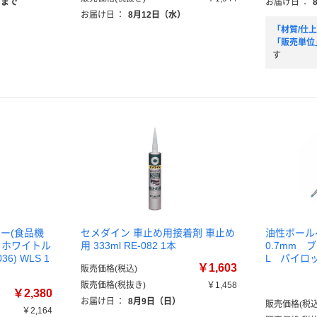
）まで
お届け日
：
お届け日
：
8月12日（水）
「材質/仕上
「販売単位
す
レー(食品機
セメダイン 車止め用接着剤 車止め
油性ボー
 ホワイトル
用 333ml RE-082 1本
0.7mm ブ
36) WLS 1
L パイロ
￥1,603
販売価格(税込)
）
販売価格(税抜き)
￥1,458
￥2,380
お届け日
：
8月9日（日）
販売価格(税込
￥2,164