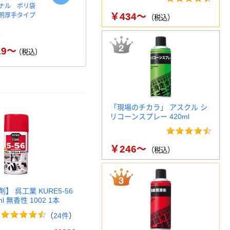
ナル ポリ袋
skinix（スキニックス） エア
アスクル「現
￥434～
明厚手タイプ
ウォールふ・わ・り （防水…
りたたみコ
（税込）
ート
￥2
￥1,218～
（税込）
19～
（税込）
「現場のチカラ」 アスクル シ
リコーンスプレー 420ml
￥246～
（税込）
】 呉工業 KURE5-56
ml 無香性 1002 1本
（
24件
）