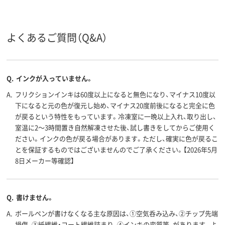
フリクションインキ
油性インク
油性インク
インク種
類
（ゲルインク）
よくあるご質問（Q&A）
12.8mm
12.2mm
12mm
軸径
アスクル
商品環境
85
85
スコア
Q.
インクが入っていません。
A.
フリクションインキは60度以上になると無色になり、マイナス10度以
下になると元の色が復元し始め、マイナス20度前後になると完全に色
が戻るという特性をもっています。冷凍室に一晩以上入れ、取り出し、
室温に2～3時間置き自然解凍させた後、試し書きをしてからご使用く
ださい。インクの色が戻る場合があります。ただし、確実に色が戻るこ
とを保証するものではございませんのでご了承ください。【2026年5月
8日メーカー等確認】
Q.
書けません。
A.
ボールペンが書けなくなる主な原因は、①空気呑み込み、②チップ先端
損傷、③紙繊維・コート繊維詰まり、④インキの変質等、があります。よ