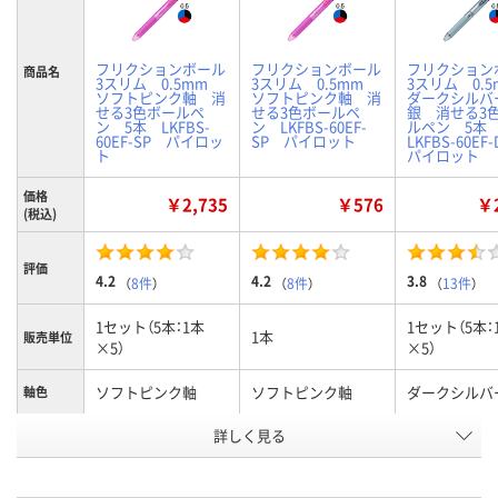
フリクションボール
フリクションボール
フリクション
商品名
3スリム 0.5mm
3スリム 0.5mm
3スリム 0.
ソフトピンク軸 消
ソフトピンク軸 消
ダークシル
せる3色ボールペ
せる3色ボールペ
銀 消せる3
ン 5本 LKFBS-
ン LKFBS-60EF-
ルペン 5
60EF-SP パイロッ
SP パイロット
LKFBS-60E
ト
パイロット
価格
￥2,735
￥576
￥2
(税込)
評価
4.2
4.2
3.8
（
8件
）
（
8件
）
（
13件
）
1セット（5本：1本
1セット（5本：
1本
販売単位
×5）
×5）
ソフトピンク軸
ソフトピンク軸
ダークシルバ
軸色
お申込番
詳しく見る
P238049
P213908
P238051
号
8点
あり
あり
在庫