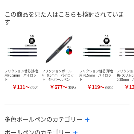
8月10日（月）
8月10日（月）
8月10日（月）
お届け日
この商品を見た人はこちらも検討されていま
す
数量
数量
数量
カゴへ
カゴへ
カ
フリクション替芯(多色
フリクションボール
フリクション替芯(単色
フリクショ
用) 0.5mm パイロッ
4 0.5mm パイロッ
用) 0.5mm パイロッ
色・スリム0.
ト
ト 4色ボールペン
ト
0.38mm 
￥111～
￥677～
￥119～
￥1
（税込）
（税込）
（税込）
多色ボールペンのカテゴリー
ボールペンのカテゴリー