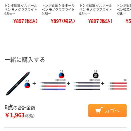
トンボ鉛筆 ゲルボール
トンボ鉛筆 ゲルボール
トンボ鉛筆 ゲルボール
トンボ鉛
ペン モノグラフライト
ペン モノグラフライト
ペン モノグラフライト
ペン替芯K
0.5m…
0.38…
0.5m…
KNU…
¥897（税込）
¥897（税込）
¥897（税込）
¥
一緒に購入する
6点
の合計金額
カゴへ
￥1,963
（税込）