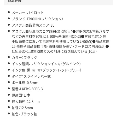
商品仕様
メーカー：パイロット
ブランド：FRIXION（フリクション）
アスクル商品環境スコア：85
アスクル商品環境スコア詳細/加点項目：●容器包装3:古紙パルプ
などの再生材を70％以上100％未満使用(20点)●容器包装10:最
小販売単位において包装材料を使用していない(50点)●商品本体
25:修理や部品交換可能・賞味期限が長い・フードロス削減(5点)●
仕組み30-1:温室効果ガスの削減に取り組んでいる(10点)
カラー：ブラック
インク種類：フリクションインキ（ゲルインク）
インク色：黒･赤･青（ブラック・レッド・ブルー）
タイプ：スライドレバー式
ボール径：0.5ｍｍ
型番：LKFBS-60EF-B
原産国：日本
最大軸径：12.8mm
軸径：12.8mm
軸色：ブラック軸