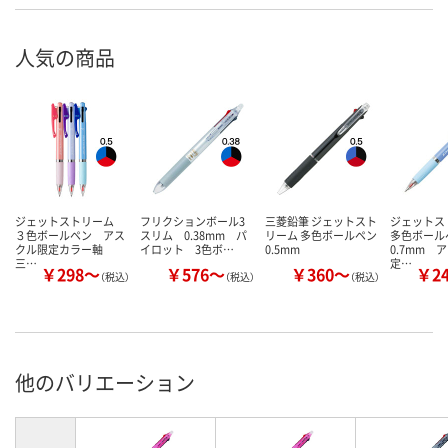
人気の商品
ジェットストリーム
フリクションボール3
三菱鉛筆 ジェットスト
ジェット
３色ボールペン アス
スリム 0.38mm パ
リーム 多色ボールペン
多色ボー
クル限定カラー軸
イロット 3色ボ…
0.5mm
0.7mm 
三…
定…
￥298～
￥576～
￥360～
￥2
（税込）
（税込）
（税込）
他のバリエーション