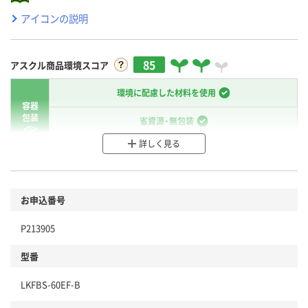
アイコンの説明
85
アスクル商品環境スコア
環境に配慮した材料を使用
容器
包装
省資源・無包装
詳しく見る
分別・リサイクルしやすい設計
環境に配慮した材料を使用
商品
お申込番号
本体
省資源・省エネ・節水
P213905
分別・リサイクルしやすい設計
型番
独自の回収スキームがある
LKFBS-60EF-B
仕組
アスクルで資源循環している