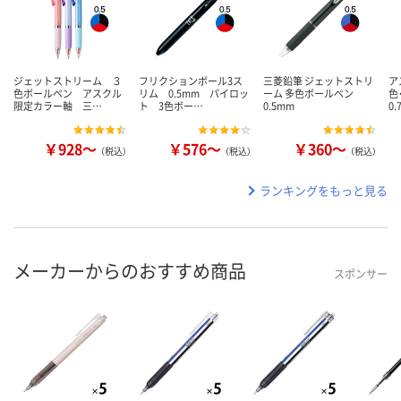
ジェットストリーム ３
フリクションボール3ス
三菱鉛筆 ジェットストリ
ア
色ボールペン アスクル
リム 0.5mm パイロッ
ーム 多色ボールペン
色
限定カラー軸 三…
ト 3色ボー…
0.5mm
0
￥928～
￥576～
￥360～
（税込）
（税込）
（税込）
ランキングをもっと見る
メーカーからのおすすめ商品
スポンサー