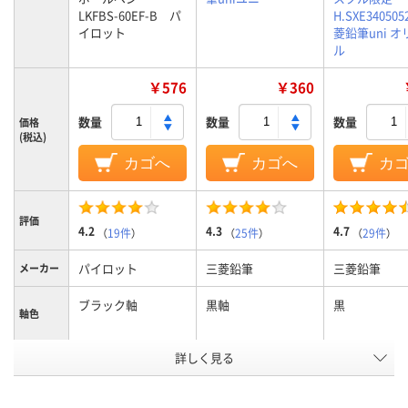
LKFBS-60EF-B パ
H.SXE34050
イロット
菱鉛筆uni 
ル
￥576
￥360
数量
数量
数量
価格
(税込)
カゴへ
カゴへ
カ
評価
4.2
4.3
4.7
（
19件
）
（
25件
）
（
29件
）
パイロット
三菱鉛筆
三菱鉛筆
メーカー
ブラック軸
黒軸
黒
軸色
詳しく見る
0.5mm、0.5ｍｍ
0.5mm
0.5mm
ボール径
3色
3色
3色
色数