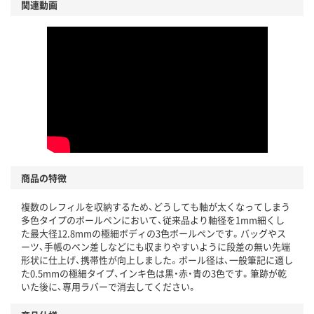
関連動画
温室効果ガスなどの削減
この商品の環境配慮ポイントです。下記商品詳細「
アスクル商品環境スコア詳細／加点項目
」で確認できます。
商品の特徴
複数のレフィルを収納するため、どうしても軸が太くなってしまう
多色タイプのボールペンにおいて、従来品より軸径を1mm細くし
た最大径12.8mmの極細ボディの3色ボールペンです。バッグやス
ーツ、手帳のペン差しなどにも収まりやすいように段差の無い先端
形状に仕上げ、携帯性が向上しました。ボール径は、一般筆記に適し
た0.5mmの極細タイプ、インキ色は黒・赤・青の3色です。筆跡が乾
いた後に、専用ラバーで消去してください。