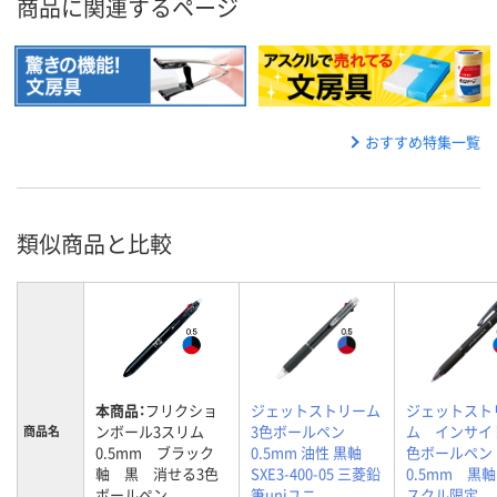
商品に関連するページ
おすすめ特集一覧
類似商品と比較
本商品：
フリクショ
ジェットストリーム
ジェットスト
ンボール3スリム
3色ボールペン
ム インサイ
商品名
0.5mm ブラック
0.5mm 油性 黒軸
色ボールペ
軸 黒 消せる3色
SXE3-400-05 三菱鉛
0.5mm 黒
ボールペン
筆uniユニ
スクル限定