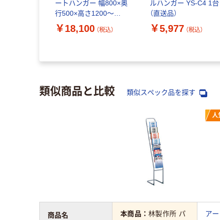
ーボックス
ートハンガー 幅800×奥
ルハンガー YS-C4 1台
 幅60cm
行500×高さ1200～
（直送品）
62 61-831-
1600mm ブラック×シル
￥18,100
￥5,977
（税込）
（税込）
（税込）
）
バー 1台（直送品）
類似商品と比較
類似スペック品を探す
人
本商品：
林製作所 パ
アー
商品名