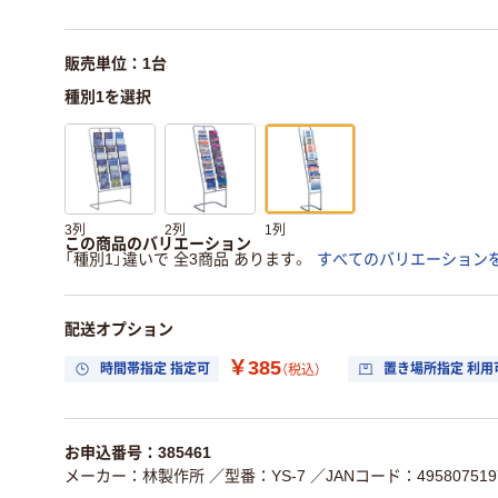
販売単位：1台
種別1を選択
3列
2列
1列
この商品のバリエーション
「種別1」違いで 全3商品 あります。
すべてのバリエーション
配送オプション
￥385
時間帯指定 指定可
置き場所指定 利用
（税込）
お申込番号：385461
メーカー：林製作所
／型番：YS-7
／JANコード：495807519