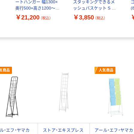
ートハンガー 幅1300×
スタッキングできるメ
ゴ
奥行500×高さ1200～
ッシュバスケット S 折
(
1600mm ブラック×シル
りたたみ ブラック HTB-
￥21,200
￥3,850
（税込）
（税込）
バー 1台（直送品）
2S(BK) 1個
気商品
人気商品
ル・エフ・ヤマカ
ストア・エキスプレス
アール・エフ・ヤマカ