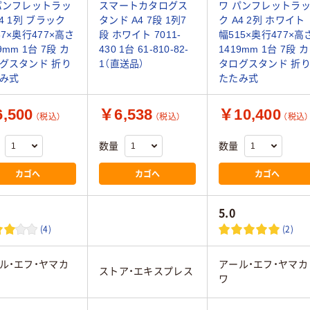
パンフレットラッ
スマートカタログス
ワ パンフレットラ
A4 1列 ブラック
タンド A4 7段 1列7
ク A4 2列 ホワイト
87×奥行477×高さ
段 ホワイト 7011-
幅515×奥行477×高
9mm 1台 7段 カ
430 1台 61-810-82-
1419mm 1台 7段 カ
グスタンド 折り
1（直送品）
タログスタンド 折
み式
たたみ式
,500
￥6,538
￥10,400
（税込）
（税込）
（税込）
数量
数量
カゴへ
カゴへ
カゴへ
5.0
(4)
(2)
ル・エフ・ヤマカ
アール・エフ・ヤマカ
ストア・エキスプレス
ワ