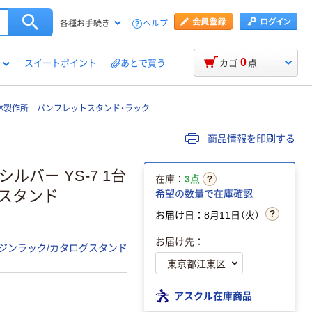
ヘルプ
各種お手続き
0
スイートポイント
あとで買う
カゴ
点
林製作所 パンフレットスタンド・ラック
商品情報を印刷する
ルバー YS-7 1台
在庫：
3点
グスタンド
希望の数量で在庫確認
お届け日：8月11日（火）
お届け先：
ジンラック/カタログスタンド
アスクル在庫商品