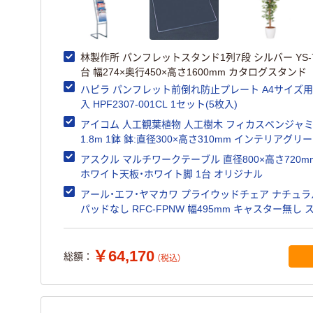
林製作所 パンフレットスタンド1列7段 シルバー YS-7
台 幅274×奥行450×高さ1600mm カタログスタンド
ハピラ パンフレット前倒れ防止プレート A4サイズ用
入 HPF2307-001CL 1セット(5枚入)
アイコム 人工観葉植物 人工樹木 フィカスベンジャ
1.8m 1鉢 鉢:直径300×高さ310mm インテリアグリ
アスクル マルチワークテーブル 直径800×高さ720m
ホワイト天板・ホワイト脚 1台 オリジナル
アール・エフ・ヤマカワ プライウッドチェア ナチュラ
パッドなし RFC-FPNW 幅495mm キャスター無し 
キング
￥64,170
総額：
（税込）