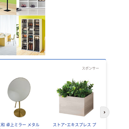
スポンサー
次のスライド
三和 卓上ミラー メタル
ストア・エキスプレス プ
アイリスオ