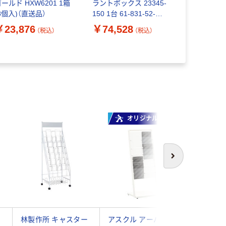
ールド HXW6201 1箱
ラントボックス 23345-
て割れない
8個入)（直送品）
150 1台 61-831-52-
ラー KWMー
1（直送品）
バー 1台（
￥23,876
￥74,528
￥5,520
（税込）
（税込）
オリジナル
次へ
林製作所 キャスター
アスクル アーバンエ
テラモト