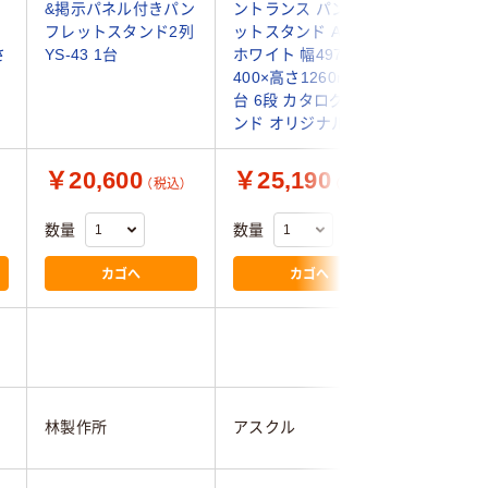
ッ
&掲示パネル付きパン
ントランス パンフレ
レットス
フレットスタンド2列
ットスタンド A42列
段) ホワ
さ
YS-43 1台
ホワイト 幅497×奥行
OT9801
400×高さ1260mm 1
り
台 6段 カタログスタ
ンド オリジナル
￥20,600
￥25,190
￥20,
（税込）
（税込）
数量
数量
数量
カゴへ
カゴへ
林製作所
アスクル
テラモト