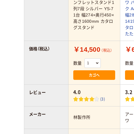
ンフレットスタンド1
ワ 
列7段 シルバー YS-7
ク 
1台 幅274×奥行450×
幅2
高さ1600mm カタロ
141
グスタンド
タロ
たた
￥14,500
￥6
価格（税込）
（税込）
数量
数量
カゴへ
4.0
3.2
レビュー
(3)
メーカー
アー
林製作所
ワ