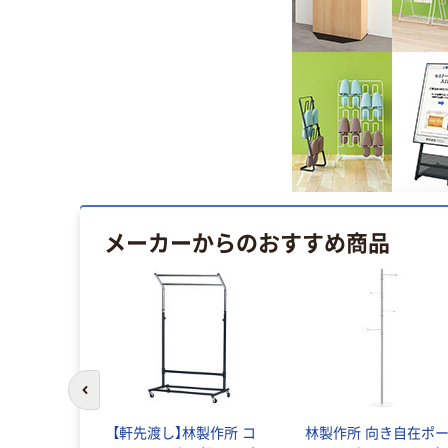
メーカーからのおすすめ商品
前のスライドへ
スプレス 木
【軒先渡し】林製作所 コ
林製作所 向き自在ポ