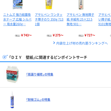
ニトムズ 強力結露吸
アサヒペン ワンタッ
アサヒペン 無地障子
アサヒペ
水テープ 広幅 シルバ
チ障子のり 350g 713
紙 半紙判 25×22.5
い障子紙 
ー 吸水量260g…
1個
無地 901…
9101無地
￥743～
￥275～
￥727～
（税込）
（税込）
（税込）
内装仕上げ材の売れ筋ランキングへ
「ＤＩＹ 壁紙」に関連するピンポイントサーチ
「雨漏り補修」の特集
「耐候ゴム」の特集