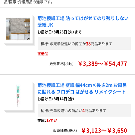
品/医療・介護用品の通販です。
菊池襖紙工場 貼ってはがせてのり残りしない
壁紙 JK
お届け日：8月25日（火）まで
38
模様・販売単位違いの商品が
商品あります
直送品
￥3,389～￥54,477
販売価格(税込)
菊池襖紙工場 壁紙 幅44cm×長さ2m お風呂
に貼れる フロデコ はがせる リメイクシート
お届け日：8月14日（金）
4
柄・販売単位違いの商品が
商品あります
在庫：
わずか
￥3,123～￥3,650
販売価格(税込)