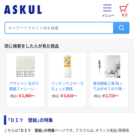
カゴ
メニュー
同じ検索をした人が見た商品
アサヒペン 生のり
リンテックコマース
菊池襖紙工場 貼っ
壁紙ファシーレ
ちょっと壁紙
てはがせてのり残り
92CMX2.5M OKN-3
しない壁紙
￥2,860～
￥3,816～
￥2,715～
（税込）
（税込）
（税込）
「ＤＩＹ 壁紙」の特集
こちらは
「ＤＩＹ 壁紙」の特集
ページです。アスクルは、オフィス用品/現場用