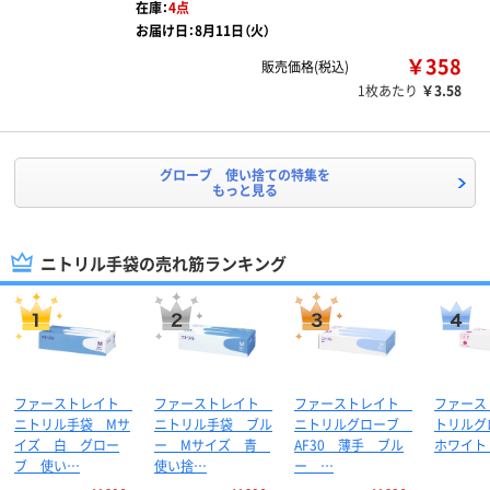
在庫：
4点
お届け日：8月11日（火）
￥358
販売価格(税込)
1枚あたり
￥3.58
グローブ 使い捨ての特集を
もっと見る
ニトリル手袋の売れ筋ランキング
ファーストレイト
ファーストレイト
ファーストレイト
ファース
ニトリル手袋 Mサ
ニトリル手袋 ブル
ニトリルグローブ
トリルグロ
イズ 白 グロー
ー Mサイズ 青
AF30 薄手 ブル
ホワイト
ブ 使い…
使い捨…
ー …