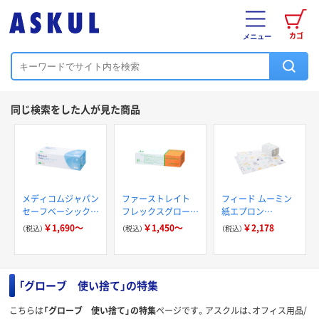
カゴ
メニュー
同じ検索をした人が見た商品
メディコムジャパン
ファーストレイト
フィード ムーミン
セーフベーシック
フレックスグロー
紙エプロン
ラテックスグローブ
ブ パウダーイン
1087667 1箱(500枚
￥1,690～
￥1,450～
￥2,178
（税込）
（税込）
（税込）
イージーフィット
ラテックス 1箱
入)
（100枚入）
「グローブ 使い捨て」の特集
こちらは
「グローブ 使い捨て」の特集
ページです。アスクルは、オフィス用品/