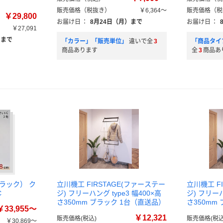
販売価格（税抜き）
￥6,364～
販売価格（税
￥29,800
お届け日
：
8月24日（月）まで
お届け日
：
￥27,091
）まで
「カラー」「販売単位」
違いで全
3
「商品タイ
商品あります
全
3
商品あ
トラック） ク
立川機工 FIRSTAGE(ファーステー
立川機工 F
C
ジ) フリーハング type3 幅400×高
ジ) フリーハ
さ350mm ブラック 1台（直送品）
さ350mm
￥33,955～
￥12,321
販売価格(税込)
販売価格(税込
￥30,869～