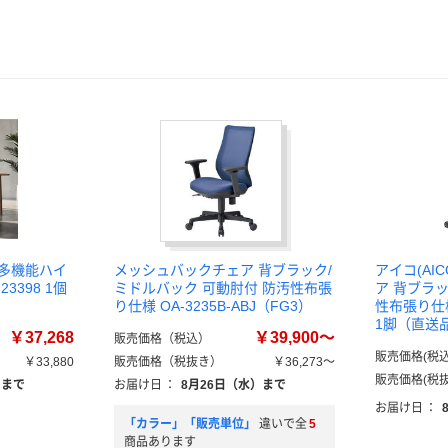
】多機能ハイ
メッシュバックチェア 背ブラック/
アイコ(AI
3398 1個
ミドルバック 可動肘付 防汚性布張
ア 背ブラ
り仕様 OA-3235B-ABJ（FG3）
性布張り仕様 
1脚（直送
￥37,268
￥39,900～
販売価格（税込）
販売価格(税込
￥33,880
販売価格（税抜き）
￥36,273～
販売価格(税抜
）まで
お届け日
：
8月26日（水）まで
お届け日
：
「カラー」「販売単位」
違いで全
5
商品あります