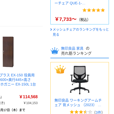
ーチェア QUE-1-…
￥7,733～
（税込）
メッシュチェアのランキングをもっと
見る
の
無印良品 家具
売れ筋ランキング
ラス EX-150 役員用
600×奥行445×高さ
マホガニー EX-150L 1台
￥114,568
)
無印良品 ワーキングアームチ
き)
￥104,153
ェア 背メッシュ （2023） …
9月17日（木）まで
（
3件
）