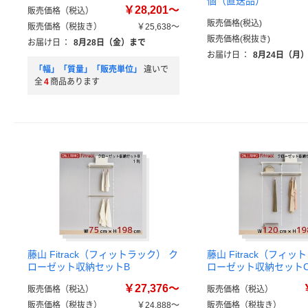
個（直送品）
￥28,201～
販売価格（税込）
販売価格(税込)
販売価格（税抜き）
￥25,638～
販売価格(税抜き)
お届け日
：
8月28日（金）まで
お届け日
：
8月24日（月
「幅」「質量」「販売単位」
違いで
全
4
商品あります
藤山 Fitrack（フィットラック） ク
藤山 Fitrack（フィッ
ローゼット収納セットB
ローゼット収納セット
￥27,376～
販売価格（税込）
販売価格（税込）
販売価格（税抜き）
￥24,888～
販売価格（税抜き）