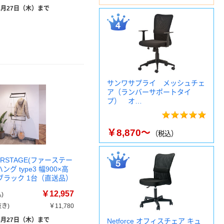
8月27日（木）まで
サンワサプライ メッシュチェ
ア（ランバーサポートタイ
プ） オ…
￥8,870～
（税込）
IRSTAGE(ファーステー
ング type3 幅900×高
 ブラック 1台（直送品）
￥12,957
)
き)
￥11,780
8月27日（木）まで
Netforce オフィスチェア キュ