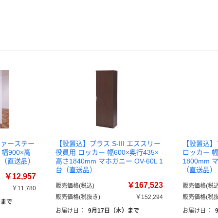
(ファーステー
【設置込】プラス S-III エススリー
【設置込】プ
 幅900×高
役員用 ロッカー 幅600×奥行435×
ロッカー 幅
1台（直送品）
高さ1840mm マホガニー OV-60L 1
1800mm 
台（直送品）
（直送品）
￥12,957
￥167,523
販売価格(税込)
販売価格(税込
￥11,780
販売価格(税抜き)
￥152,294
販売価格(税抜
）まで
お届け日
：
9月17日（木）まで
お届け日
：