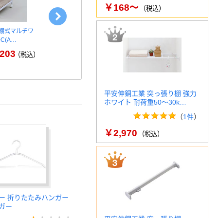
￥168～
（税込）
可動棚式マルチワ
木製ジャケットハンガー 回転
サントミ ダ
0C(A…
式フック 業務用 伊藤忠リーテ
ー 幅800×
イ…
203
（税込）
￥444～
（税込）
￥
平安伸銅工業 突っ張り棚 強力
ホワイト 耐荷重50～30k…
（
1件
）
￥2,970
（税込）
ー 折りたたみハンガー
ガー