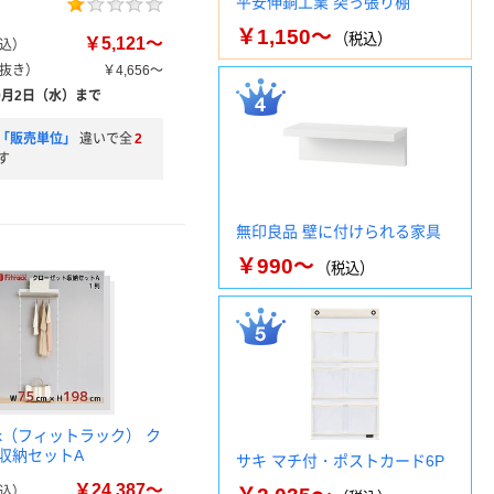
平安伸銅工業 突っ張り棚
￥1,150～
（税込）
￥5,121～
込）
抜き）
￥4,656～
9月2日（水）まで
「販売単位」
違いで全
2
す
無印良品 壁に付けられる家具
￥990～
（税込）
ack（フィットラック） ク
収納セットA
サキ マチ付・ポストカード6P
￥24,387～
込）