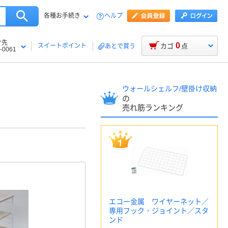
各種お手続き
ヘルプ
け先
0
スイートポイント
カゴ
点
あとで買う
-0061
ウォールシェルフ/壁掛け収納
の
売れ筋ランキング
エコー金属 ワイヤーネット／
専用フック・ジョイント／スタ
ンド