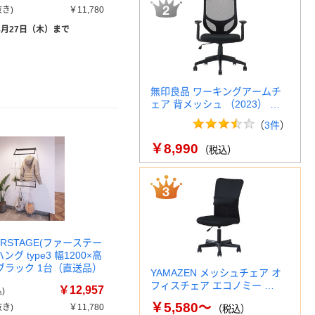
き)
￥11,780
8月27日（木）まで
無印良品 ワーキングアームチ
ェア 背メッシュ （2023） …
（
3件
）
￥8,990
（税込）
IRSTAGE(ファーステー
ング type3 幅1200×高
 ブラック 1台（直送品）
YAMAZEN メッシュチェア オ
フィスチェア エコノミー …
￥12,957
)
￥5,580～
き)
￥11,780
（税込）