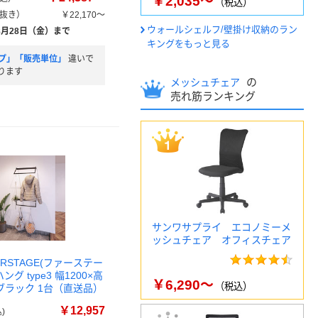
￥2,035～
（税込）
抜き）
￥22,170～
ウォールシェルフ/壁掛け収納のラン
8月28日（金）まで
キングをもっと見る
プ」「販売単位」
違いで
ります
の
メッシュチェア
売れ筋ランキング
サンワサプライ エコノミーメ
ッシュチェア オフィスチェア
IRSTAGE(ファーステー
ング type3 幅1200×高
￥6,290～
（税込）
 ブラック 1台（直送品）
￥12,957
)