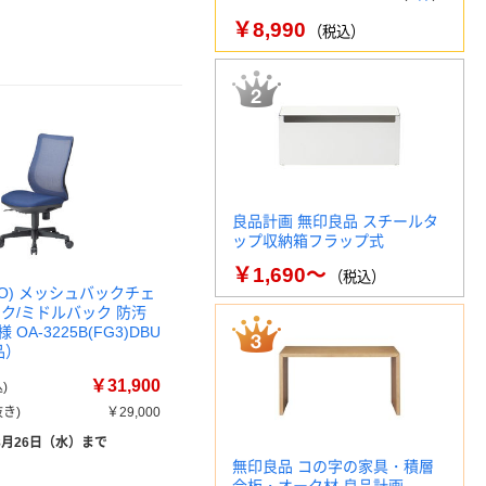
￥8,990
（税込）
良品計画 無印良品 スチールタ
ップ収納箱フラップ式
￥1,690～
（税込）
CO) メッシュバックチェ
ック/ミドルバック 防汚
OA-3225B(FG3)DBU
品）
￥31,900
)
き)
￥29,000
8月26日（水）まで
無印良品 コの字の家具・積層