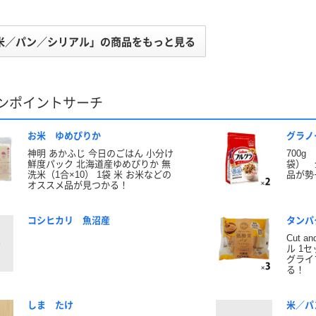
米／パン／シリアル」の商品をもっと見る
ンポイントサーチ
お米 ゆめぴりか
グラノ
神明 あかふじ 今日のごはん 小分け
700
鮮度パック 北海道産ゆめぴりか 無
袋） 
洗米（1合×10） 1袋 米 お米などの
品が勢
オススメ品が見つかる！
コシヒカリ 魚沼産
タンパ
Cut 
ル 1
グライ
る！
しま たけ
米／パ