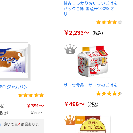
甘みしっかりおいしいごはん
パックご飯 国産米100％ オ
リ…
￥2,233～
（税込）
サトウ食品 サトウのごはん
BO ジャムパン
￥496～
（税込）
￥391～
込）
抜き）
￥363～
」
違いで全
4
商品ありま