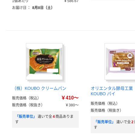
1個あたり
￥586.67
お届け日
：
8月8日（土）
（株）KOUBO クリームパン
オリエンタル酵母工業
KOUBO パイ
￥410～
販売価格（税込）
販売価格（税込）
販売価格（税抜き）
￥380～
販売価格（税抜き）
「販売単位」
違いで全
4
商品ありま
す
「販売単位」
違いで全
2
す