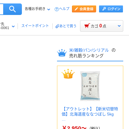
各種お手続き
ヘルプ
け先
0
スイートポイント
カゴ
点
あとで買う
-0061
の
米/雑穀/パン/シリアル
売れ筋ランキング
【アウトレット】【新米切替特
価】北海道産ななつぼし 5kg
…
￥2,950～
（税込）