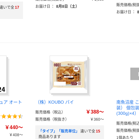
販売価格(税抜
お届け日
：
8月8日（土）
違いで全
17
お届け日
：
ュア オート
（株）KOUBO パイ
南魚沼産 
装） 個包装
￥388～
販売価格（税込）
(300g)×
販売価格（税抜き）
￥360～
販売価格(税込
￥440～
販売価格(税抜
「タイプ」「販売単位」
違いで全
15
￥408～
商品あります
1個あたり