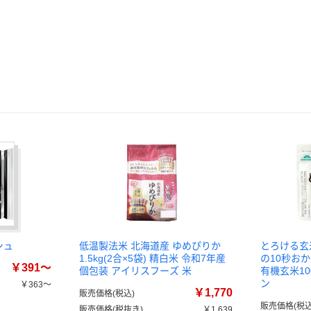
シュ
低温製法米 北海道産 ゆめぴりか
とろける玄
1.5kg(2合×5袋) 精白米 令和7年産
の10秒おか
￥391～
個包装 アイリスフーズ 米
有機玄米1
ン
￥363～
￥1,770
販売価格(税込)
）
販売価格(税込
販売価格(税抜き)
￥1,639