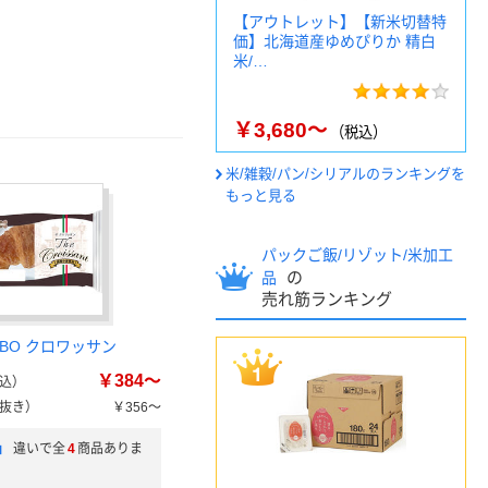
【アウトレット】【新米切替特
価】北海道産ゆめぴりか 精白
米/…
￥3,680～
（税込）
米/雑穀/パン/シリアルのランキングを
もっと見る
パックご飯/リゾット/米加工
の
品
売れ筋ランキング
BO クロワッサン
￥384～
込）
抜き）
￥356～
」
違いで全
4
商品ありま