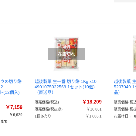
トウの切り餅
越後製菓 生一番 切り餅 1Kg x10
越後製菓 生一
2
4901075022569 1セット(10個)
520704
ット(12個入)
（直送品）
品）
￥18,209
販売価格(税込)
販売価格(税込
￥7,159
販売価格(税抜き)
￥16,861
販売価格(税抜
￥6,629
1個あたり
￥1,686.1
お届け日
：
）まで