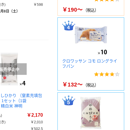
き)
￥598
￥190～
（税込）
8月8日（土）
クロワッサン コモ ロングライ
フパン
￥132～
（税込）
こしひかり （窒素充填包
 1セット（1袋
4） 精白米 神明
￥2,170
)
き)
￥2,010
￥502.5