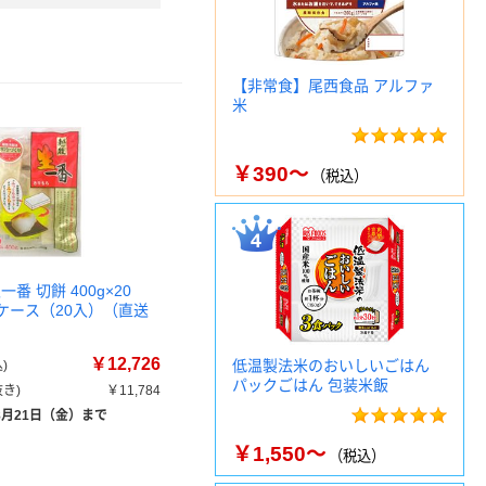
【非常食】尾西食品 アルファ
米
￥390～
（税込）
番 切餅 400g×20
9 1ケース（20入）（直送
￥12,726
低温製法米のおいしいごはん
)
パックごはん 包装米飯
き)
￥11,784
8月21日（金）まで
￥1,550～
（税込）