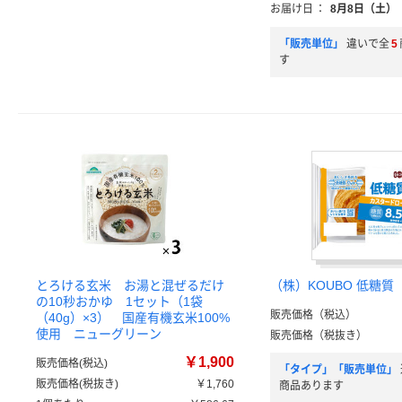
お届け日
：
8月8日（土）
「販売単位」
違いで全
5
す
とろける玄米 お湯と混ぜるだけ
（株）KOUBO 低糖質
の10秒おかゆ 1セット（1袋
販売価格（税込）
（40g）×3） 国産有機玄米100%
使用 ニューグリーン
販売価格（税抜き）
￥1,900
販売価格(税込)
「タイプ」「販売単位」
販売価格(税抜き)
￥1,760
商品あります