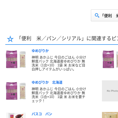
「便利 
「便利 米／パン／シリアル」に関連するピ
ゆめぴりか
神明 あかふじ 今日のごはん 小分け
鮮度パック 北海道産ゆめぴりか 無
洗米（1合×10） 1袋 米 お米など目
白押しアイテムがいっぱい。
ゆめぴりか 北海道
神明 あかふじ 今日のごはん 小分け
鮮度パック 北海道産ゆめぴりか 無
洗米（1合×10） 1袋 米 お米を要チ
ェック！
パスコ パン