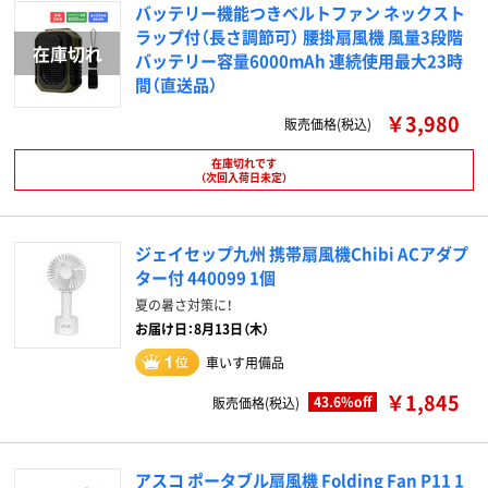
バッテリー機能つきベルトファン ネックスト
ラップ付（長さ調節可） 腰掛扇風機 風量3段階
バッテリー容量6000mAh 連続使用最大23時
間（直送品）
￥3,980
販売価格(税込)
在庫切れです
（次回入荷日未定）
ジェイセップ九州 携帯扇風機Chibi ACアダプ
ター付 440099 1個
夏の暑さ対策に！
お届け日：8月13日（木）
車いす用備品
￥1,845
43.6%off
販売価格(税込)
アスコ ポータブル扇風機 Folding Fan P11 1