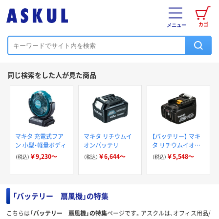
カゴ
メニュー
同じ検索をした人が見た商品
マキタ 充電式フア
マキタ リチウムイ
【バッテリー】 マキ
ン 小型・軽量ボディ
オンバッテリ
タ リチウムイオン
バッテリ BL
￥9,230～
￥6,644～
￥5,548～
（税込）
（税込）
（税込）
「バッテリー 扇風機」の特集
こちらは
「バッテリー 扇風機」の特集
ページです。アスクルは、オフィス用品/