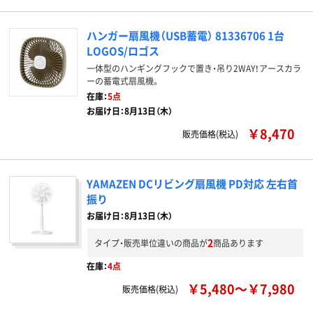
ハンガー扇風機（USB蓄電） 81336706 1台
LOGOS/ロゴス
一体型のハンギングフックで置き・吊り2WAY！アースカラ
ーの蓄電式扇風機。
在庫：
5点
お届け日：8月13日（木）
￥8,470
販売価格(税込)
YAMAZEN DCリビング扇風機 PD対応 左右首
振り
お届け日：8月13日（木）
2
タイプ・販売単位違いの商品が
商品あります
在庫：
4点
￥5,480～￥7,980
販売価格(税込)