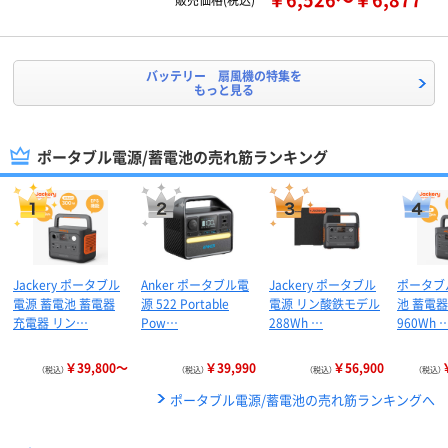
バッテリー 扇風機の特集を
もっと見る
ポータブル電源/蓄電池の売れ筋ランキング
Jackery ポータブル
Anker ポータブル電
Jackery ポータブル
ポータブ
電源 蓄電池 蓄電器
源 522 Portable
電源 リン酸鉄モデル
池 蓄電器 
充電器 リン…
Pow…
288Wh …
960Wh 
￥39,800～
￥39,990
￥56,900
（税込）
（税込）
（税込）
（税込）
ポータブル電源/蓄電池の売れ筋ランキングへ