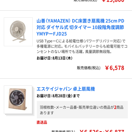
山善（YAMAZEN） DC床置き扇風機 25cm PD
対応 ダイヤル式 切タイマー 10段階角度調節
YMYPーFJD25
USB TypeーCによる給電仕様（パワーデリバリー対応）で
多種電源に対応。モバイルバッテリーからも給電可能でコ
ンセントのない場所でも活躍。風量調節無段階。
お届け日：8月13日（木）
￥6,578
販売価格(税込)
エスケイジャパン 卓上扇風機
お届け日：8月28日（金）まで
2
羽根枚数・メーカー品番・販売単位違いの商品が
商品
あります
直送品
￥6,526～￥6,877
販売価格(税込)