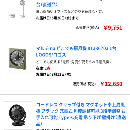
台（直送品）
暑い季節やオフィスなどの空気循環などに。
お届け日：8月26日（水）まで
￥9,751
販売価格(税込)
マルチ na どこでも扇風機 81336703 1台
LOGOS/ロゴス
どこでも使える3電源！角度が変えられる扇風機。
在庫：
2点
お届け日：8月13日（木）
￥12,650
販売価格(税込)
コードレス クリップ付き マグネット卓上扇風
機 ブラック 充電式 角度調整可能 3段階調整 お
手入れ可能 Type-C充電 吊り下げ 壁掛け（直送
品）