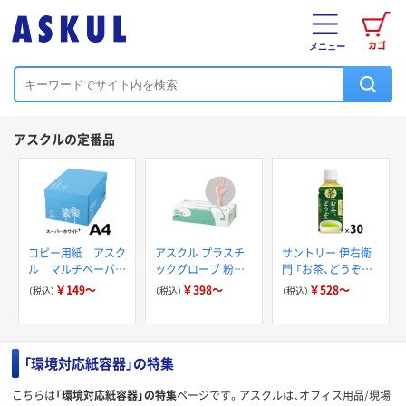
カゴ
メニュー
アスクルの定番品
コピー用紙 アスク
アスクル プラスチ
サントリー 伊右衛
ル マルチペーパー
ックグローブ 粉な
門 「お茶、どうぞ。」
スーパーホワイト+
し（パウダーフリー）
緑茶
￥149～
￥398～
￥528～
（税込）
（税込）
（税込）
「環境対応紙容器」の特集
こちらは
「環境対応紙容器」の特集
ページです。アスクルは、オフィス用品/現場