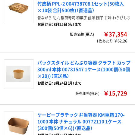
竹皮柄 PPL-2 004738708 1セット(50枚入
×10袋 合計500枚)（直送品）
昔ながら 助六 稲荷寿司 和菓子 饅頭 団子 甘味 わらびもち
お届け日：8月25日（火）まで
￥37,354
販売価格(税込)
1枚あたり
￥62.26
パックスタイル どんぶり容器 クラフト カップ
300ml 本体 00781547 1ケース(1000個(50個
×20))（直送品）
お届け日：8月24日（月）まで
￥15,729
販売価格(税込)
ケーピープラテック 弁当容器 KM重箱 170-
1000 本体 ナチュラル 00772110 1ケース
(300個(50個×6))（直送品）