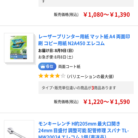
す
￥1,080～￥1,390
販売価格(税込)
レーザープリンター用紙 マット紙 A4 両面印
刷 コピー用紙 N2A450 エレコム
お届け日：
8月9日（日）
お急ぎ便：
8月8日（土）
両面コート紙
（バリエーションの最大値）
3
タイプ・販売単位違いの商品が
商品あります
￥1,220～￥1,590
販売価格(税込)
モンキーレンチ H約205mm 最大口開き
24mm 目盛付 調整可能 配管修理 スパナ TL-
MW20024 エレコム 1個（直送品）