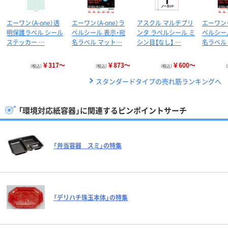
エーワン（A-one）透
エーワン（A-one）ラ
アスクル マルチプリ
エーワン（
明保護ラベル シール
ベルシール 表示・宛
ンタ ラベルシール ミ
ベルシー
ステッカー …
名ラベル マット…
シン目【なし】 …
名ラベル
￥317～
￥873～
￥600～
（税込）
（税込）
（税込）
スタンダードタイプの売れ筋ランキングへ
「環境対応紙容器」に関連するピンポイントサーチ
「弁当容器 スミ」の特集
「デリハチ珠玉本体」の特集