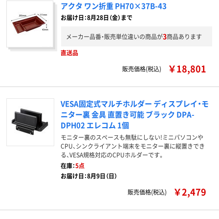
アクタ ワン折重 PH70×37B-43
お届け日：8月28日（金）まで
3
メーカー品番・販売単位違いの商品が
商品あります
直送品
￥18,801
販売価格(税込)
VESA固定式マルチホルダー ディスプレイ・モ
ニター裏 金具 直置き可能 ブラック DPA-
DPH02 エレコム 1個
モニター裏のスペースも無駄にしない!ミニパソコンや
CPU、シンクライアント端末をモニター裏に縦置きでき
る、VESA規格対応のCPUホルダーです。
在庫：
5点
お届け日：8月9日（日）
￥2,479
販売価格(税込)