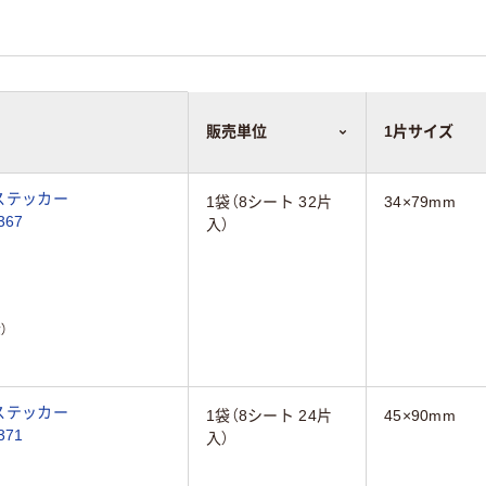
販売単位
1片サイズ
 ステッカー
1袋（8シート 32片
34×79mm
面 8シート(32片) 08367
入）
）
 ステッカー
1袋（8シート 24片
45×90mm
面 8シート(24片) 08371
入）