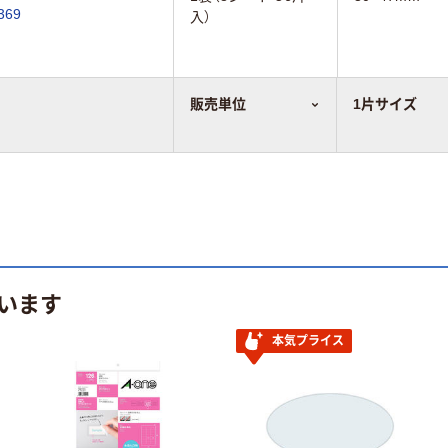
面 8シート(56片) 08369
入）
販売単位
1片サイズ
います
本気プライス