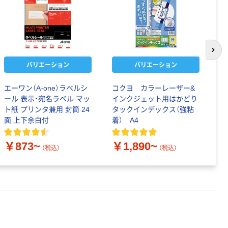
次の
バリエーション
バリエーション
エーワン（A-one）ラベルシ
コクヨ カラーレーザー&
エ
ール 表示・宛名ラベル マッ
インクジェット用はかどり
ー
ト紙 プリンタ兼用 封筒 24
タックインデックス（強粘
ト
面 上下余白付
着） A4
面
￥873~
￥1,890~
￥
（税込）
（税込）