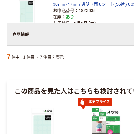
30mm×47mm 透明 7
お申込番号
1923635
在庫
あり
お届け日
8月8日（土）
アスクル在庫商品
商品情報
7
件中
1 件目〜 7 件目を表示
この商品を見た人はこちらも検討されて
本気プライス