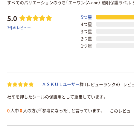
すべてのバリエーションのうち「エーワン（A-one） 透明保護ラベル
5.0
5つ星
4つ星
2件のレビュー
3つ星
2つ星
1つ星
（レビューランクA）
レビュ
ＡＳＫＵＬユーザー
様
社印を押したシールの保護用として重宝しています。
0
人中
0
人の方が「参考になった!」と言っています。
このレビュ