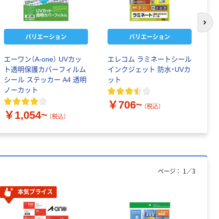
次の
バリエーション
バリエーション
エーワン（A-one） UVカッ
エレコム ラミネートシール
エ
ト透明保護カバーフィルム
インクジェット 防水・UVカ
ー
シール ステッカー A4 透明
ット
ン
ノーカット
￥706~
￥
（税込）
￥1,054~
（税込）
ページ：
1
／
3
本気プライス